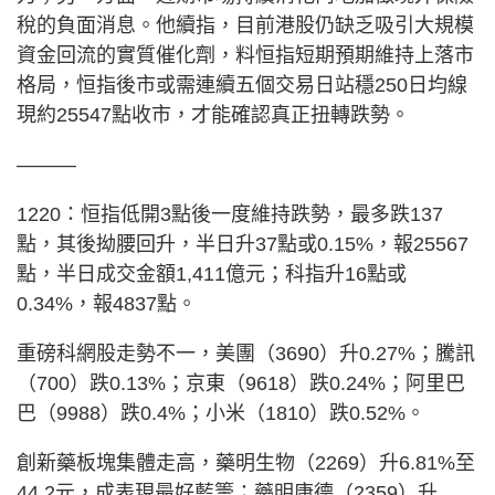
稅的負面消息。他續指，目前港股仍缺乏吸引大規模
資金回流的實質催化劑，料恒指短期預期維持上落市
格局，恒指後市或需連續五個交易日站穩250日均線
現約25547點收市，才能確認真正扭轉跌勢。
———
1220：恒指低開3點後一度維持跌勢，最多跌137
點，其後拗腰回升，半日升37點或0.15%，報25567
點，半日成交金額1,411億元；科指升16點或
0.34%，報4837點。
重磅科網股走勢不一，美團（3690）升0.27%；騰訊
（700）跌0.13%；京東（9618）跌0.24%；阿里巴
巴（9988）跌0.4%；小米（1810）跌0.52%。
創新藥板塊集體走高，藥明生物（2269）升6.81%至
44.2元，成表現最好藍籌；藥明康德（2359）升