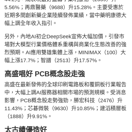
5.56%；再鼎醫藥（9688）升15.28%。主要受惠於
近期多間創新藥企業陸續發佈業績，當中藥明康德大
幅上調全年收入指引。
另外，內地AI初企DeepSeek宣佈大幅加價，引發市
場對大模型行業價格體系重構與商業化生態改善的強
烈預期。AI應用雙雄集體上漲，MINIMAX（100）大
幅上漲17.7%；智譜（2513）升17.57%。
高盛唱好 PCB概念股走強
高盛在最新發佈的全球印刷電路板和覆銅板行業報告
中，大幅上調AI服務器相關市場的預測規模。受消息
影響，PCB概念股走勢強勁，勝宏科技（2476）升
11.43%；芯碁微裝（9630）升10.85%；建滔積層板
（1888）升9.91%。
太古績優造好