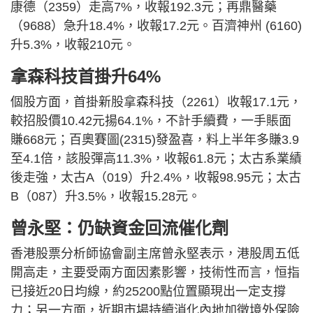
康德（2359）走高7%，收報192.3元；再鼎醫藥
（9688）急升18.4%，收報17.2元。百濟神州 (6160)
升5.3%，收報210元。
拿森科技首掛升64%
個股方面，首掛新股拿森科技（2261）收報17.1元，
較招股價10.42元揚64.1%，不計手續費，一手賬面
賺668元；百奧賽圖(2315)發盈喜，料上半年多賺3.9
至4.1倍，該股彈高11.3%，收報61.8元；太古系業績
後走強，太古A（019）升2.4%，收報98.95元；太古
B（087）升3.5%，收報15.28元。
曾永堅：仍缺資金回流催化劑
香港股票分析師協會副主席曾永堅表示，港股周五低
開高走，主要受兩方面因素影響，技術性而言，恒指
已接近20日均線，約25200點位置顯現出一定支撐
力；另一方面，近期市場持續消化內地加徵境外保險