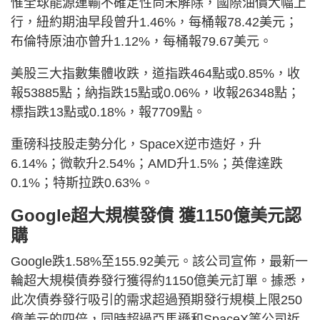
惟全球能源運輸不確定性尚未解除，國際油價大幅上
行，紐約期油早段曾升1.46%，每桶報78.42美元；
布倫特原油亦曾升1.12%，每桶報79.67美元。
美股三大指數集體收跌，道指跌464點或0.85%，收
報53885點；納指跌15點或0.06%，收報26348點；
標指跌13點或0.18%，報7709點。
重磅科技股走勢分化，SpaceX逆市造好，升
6.14%；微軟升2.54%；AMD升1.5%；英偉達跌
0.1%；特斯拉跌0.63%。
Google超大規模發債 獲1150億美元認
購
Google跌1.58%至155.92美元。該公司宣佈，最新一
輪超大規模債券發行獲得約1150億美元訂單。據悉，
此次債券發行吸引的需求超過預期發行規模上限250
億美元的四倍，同時超過亞馬遜和SpaceX等公司近