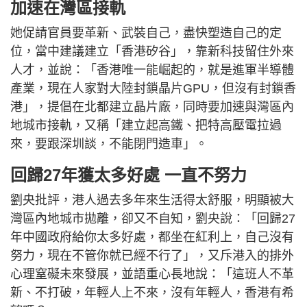
加速在灣區接軌
她促請官員要革新、武裝自己，盡快塑造自己的定
位，當中建議建立「香港矽谷」，靠新科技留住外來
人才，並說：「香港唯一能崛起的，就是進軍半導體
產業，現在人家對大陸封鎖晶片GPU，但沒有封鎖香
港」，提倡在北都建立晶片廠，同時要加速與灣區內
地城市接軌，又稱「建立起高鐵、把特高壓電拉過
來，要跟深圳談，不能閉門造車」。
回歸27年獲太多好處 一直不努力
劉央批評，港人過去多年來生活得太舒服，明顯被大
灣區內地城市拋離，卻又不自知，劉央說：「回歸27
年中國政府給你太多好處，都坐在紅利上，自己沒有
努力，現在不管你就已經不行了」，又斥港入的排外
心理窒礙未來發展，並語重心長地說：「這班人不革
新、不打破，年輕人上不來，沒有年輕人，香港有希