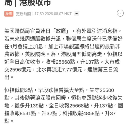
局 | 港股收市
更新時間：17:59 2026-08-07 HKT
股市
美國聯儲局官員連日「放鷹」，有外電引述消息指，
若未來幾周通脹數據升溫，聯儲局主席沃什已準備好
在9月會議上加息，加上市場觀望即將出爐的最新非
農數據，美股隔晚回落，港股周五低開高走，恒指以
近全日高位收市，收報25668點，升137點。大市成
交2596億元，北水再流走7.77億元，連續第三日流
出。
恒指低開3點，早段跌幅曾擴大至點，失守25500
點，其後隨著滬深股市回暖，恒指亦跟隨逐步收復失
地，最多升139點，全日收報25668點，升137點。國
指收報8531點，升32點；科指收報4858點，升37
點。