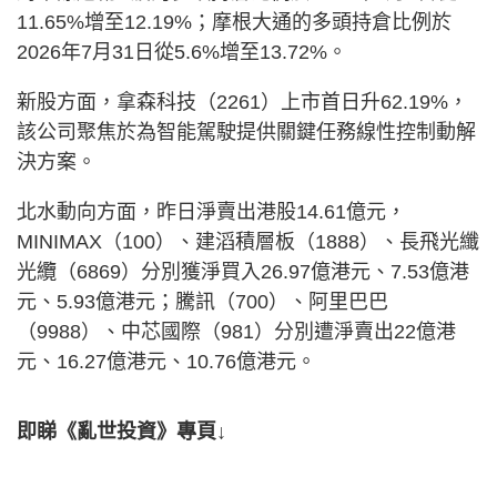
11.65%增至12.19%；摩根大通的多頭持倉比例於
2026年7月31日從5.6%增至13.72%。
新股方面，拿森科技（2261）上市首日升62.19%，
該公司聚焦於為智能駕駛提供關鍵任務線性控制動解
決方案。
北水動向方面，昨日淨賣出港股14.61億元，
MINIMAX（100）、建滔積層板（1888）、長飛光纖
光纜（6869）分別獲淨買入26.97億港元、7.53億港
元、5.93億港元；騰訊（700）、阿里巴巴
（9988）、中芯國際（981）分別遭淨賣出22億港
元、16.27億港元、10.76億港元。
即睇《亂世投資》專頁↓