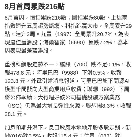
8月首周累跌216點
8月首周，恒指累跌216點；國指累跌80點，上述兩
指數連升五周趨勢斷纜。科指跑贏大市，全周累升29
點，連升3周。九置（1997）全周累升20.7%，為表
現最佳藍籌股；海爾智家（6690）累跌7.2%，為本
周表現最差藍籌股。
重磅科網股走勢不一，騰訊（700）跌不足0.1%，收
報478.8 元；阿里巴巴（9988）下滑0.5%，收報
123.8 元，外電引述消息報道，阿里巴巴旗下開源AI
模型千問擬向大型商業用戶收費；聯想（992）下周
將公佈季績，大行唱好該公司基礎設施方案業務
（ISG）仍爲最大增長彈性來源，聯想揚8.3%，收報
28.1 元。
加息預期升溫下，息口敏感本地地產股多數走弱，新
地(016)跌0.5%，收報115.4 元；信置（083）跌