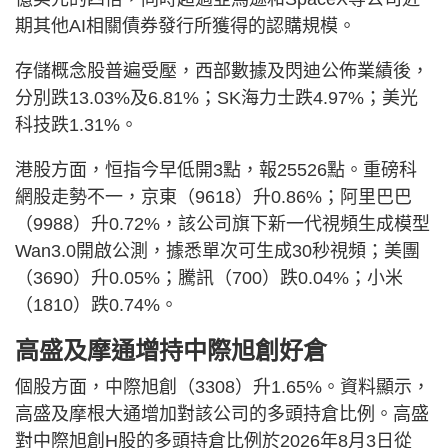
期其他AI相關債券發行所獲得的認購規模。
存儲概念股普遍受壓，西部數據及閃迪公佈業績後，
分別跌13.03%及6.81%；SK海力士跌4.97%；美光
科技跌1.31%。
港股方面，恒指今早低開3點，報25526點。重磅科
網股走勢不一，京東（9618）升0.86%；阿里巴巴
（9988）升0.72%，該公司旗下新一代視頻生成模型
Wan3.0開啟公測，據悉單次可生成30秒視頻；美團
（3690）升0.05%；騰訊（700）跌0.04%；小米
（1810）跌0.74%。
高盛及摩通增持中際旭創好倉
個股方面，中際旭創（3308）升1.65%。資料顯示，
高盛及摩根大通增加對該公司的多頭持倉比例。高盛
對中際旭創H股的多頭持倉比例於2026年8月3日從