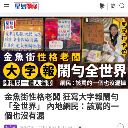
繁
简
金魚街性格老闆 狂寫大字報鬧勻
「全世界」 內地網民：該罵的一
個也沒有漏
更新時間：17:07 2023-10-12 HKT
好去處