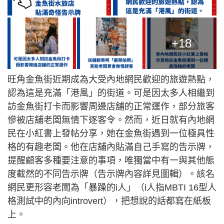
+18
旺角金魚街近期成為大受內地網民歡迎的旅遊熱點，
認為這是充滿「港風」的街道。可是因太多人相繼到
訪金魚街打卡而影響周邊店舖的正常運作，部分旅客
慘被店舖老闆無情下逐客令。然而，近日就有內地網
民在小紅書上發帖分享，她在金魚街遇到一位極具性
格的有趣老闆。他在店舖內貼滿自己手寫的告示牌，
提醒顧客多種要注意的事項，唯獨當中有一與其他態
度截然的不同告示牌（告示牌內容詳見圖輯）。該名
網民更形容老闆為「暴躁的i人」（i人指MBTI 16型人
格測試中的內向introvert），把想說的話都寫在紙板
上。