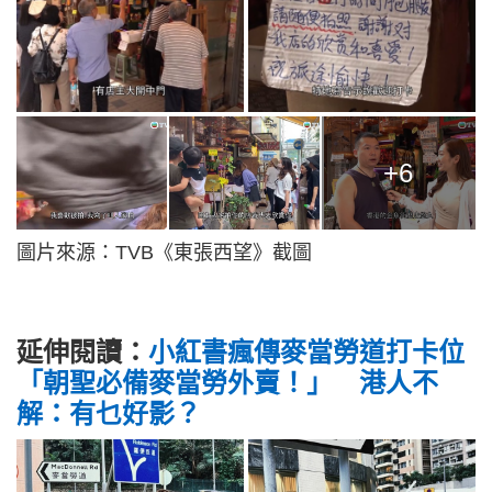
+6
圖片來源：TVB《東張西望》截圖
延伸閱讀：
小紅書瘋傳麥當勞道打卡位
「朝聖必備麥當勞外賣！」 港人不
解：有乜好影？