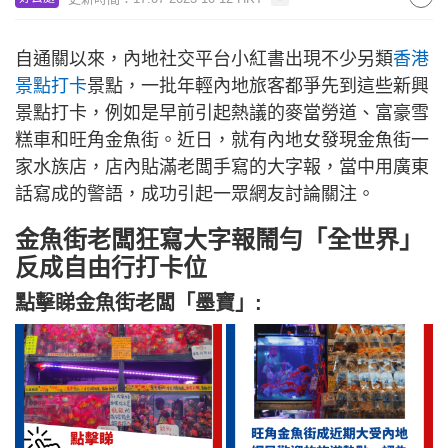
自通關以來，內地社交平台小紅書出現不少另類
香港
景點打卡
景點，一批年輕內地旅客都爭先到這些新興
景點打卡，例如是早前引起熱議的麥當勞道、富豪雪
糕車和旺角金魚街。近日，就有內地女發現金魚街一
家水族店，店內貼滿老闆手寫的大字報，當中用廣東
話寫成的警語，成功引起一眾網友討論關注。
金魚街老闆狂寫大字報鬧勻「全世界」
反成自由行打卡位
點擊睇金魚街老闆「墨寶」: