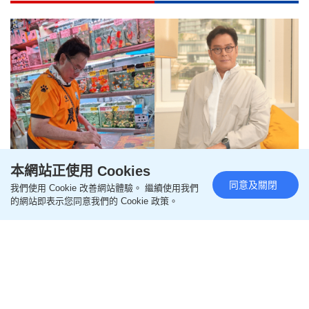
本網站正使用 Cookies
同意及關閉
我們使用 Cookie 改善網站體驗。 繼續使用我們
譚詠麟金魚街被捕獲！超級VIP享
的網站即表示您同意我們的 Cookie 政策。
專屬特權 自爆「吉時」現身忠實
粉絲必撞到
更新時間：20:00 2026-07-12 HKT
影視圈