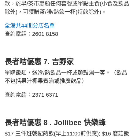
款，於早/茶市惠顧任何套餐或單點主食(小食及飲品
除外)，可獲贈茶/啡/熱飲一杯(特飲除外)。
全港共44間分店名單
查詢電話：2601 8158
長者咭優惠 7. 吉野家
單購飯類，送冷/熱飲品一杯或麵豉湯一客。（飲品
不包括果汁椰果賓治或推廣飲品）
查詢電話：2371 6371
長者咭優惠 8 . Jollibee 快樂蜂
$17 三件班戟配熱飲(早上11:00前供應); $16 磨菇飯