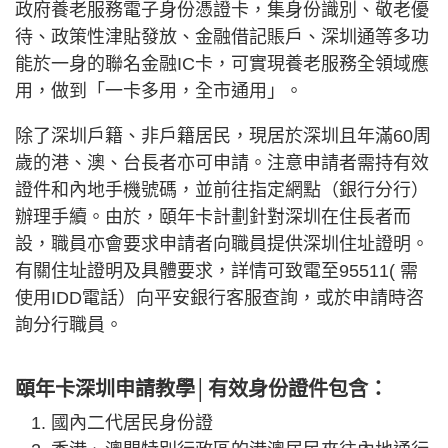
政府養老服務電子身份憑證卡，集身份識別、敬老優
待、政策性津貼發放、金融借記賬戶、深圳通等多功
能於一身的聯名金融IC卡，可實現養老服務全領域應
用，做到「一卡多用，全市通用」。
除了深圳戶籍、非戶籍居民，現居於深圳且年滿60周
歲的港、澳、台長者亦可申請。注意申請者需持有效
證件和內地手機號碼，並前往指定網點（銀行分行）
辦理手續。由於，頤年卡計劃針對深圳在住長者而
設，職員亦會要求申請者向職員提供深圳住址證明。
有關住址證明及具體要求，詳情可致電至95511( 需
使用IDD電話）向平安銀行客服查詢，或於申請時咨
詢分行職員。
頤年卡深圳申請教學│有效身份證件包含：
國內二代居民身份證