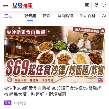
繁
简
生活
部
飲食
好去處
旅遊
時尚購物
生活百科
Art
尖沙咀$69起素食自助餐 90分鐘任食沙律/炒飯麵/炸
物 網民大讚：味道好，環境闊落
12小時前
飲食