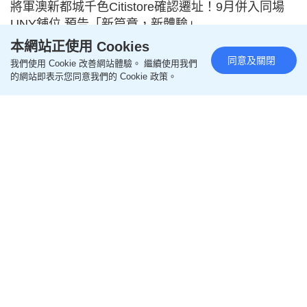
將軍澳新都城千色Citistore確認遷址！9月併入同場
UNY舖位 預告「新篇章，新體驗」
本網站正使用 Cookies
2026-07-28 07:56 HKT
時尚購物
同意及關閉
我們使用 Cookie 改善網站體驗。 繼續使用我們
的網站即表示您同意我們的 Cookie 政策。
柴灣入機場僅$17.9！？港女教路轉乘「慳錢大法」
長者更低至$7.5 網民：前提係時間合理
2026-07-28 05:31 HKT
生活百科