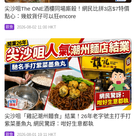
尖沙咀The ONE酒樓同場廝殺！網民比拼3店$7特價
點心：幾蚊貨仔可以狂encore
2026-08-02 11:00 HKT
飲食
尖沙咀「雞記潮州麵食」結業！26年老字號主打手打
紫菜墨魚丸 網民驚訝：咁好生意都執
2026-08-01 19:11 HKT
飲食