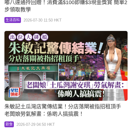
嘟八達通拎回贈！消費滿$100即賺$3現金獎賞 簡單2
步領取教學
2026-07-30 11:50 HKT
生活百科
朱敏記土瓜灣店驚傳結業！分店落閘被指招租頂手
老闆娘勞氣解畫：係啲人搞搞震！
2026-07-29 04:50 HKT
飲食