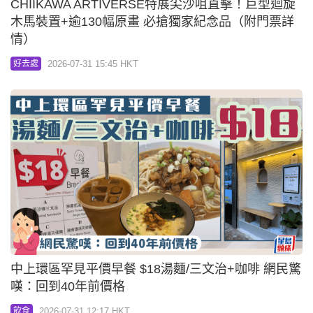
CHIIKAWA ARTIVERSE特展尖沙咀直擊！巨型迴旋
木馬裝置+逾130幅原畫 必搶獨家紀念品（附門票詳
情）
2026-07-31 15:45 HKT
好去處
中上環區罕見平價早餐 $18湯麵/三文治+咖啡 網民驚
嘆：回到40年前價格
2026-07-31 12:17 HKT
飲食