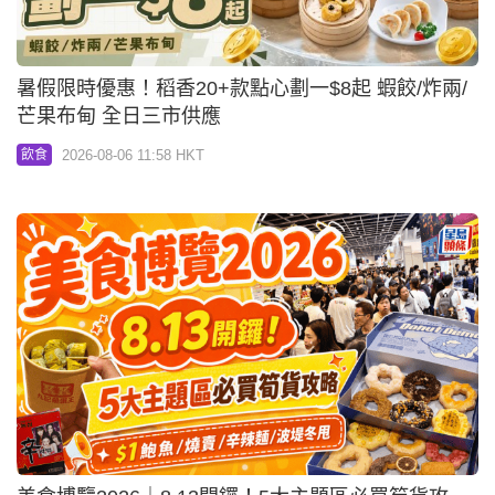
暑假限時優惠！稻香20+款點心劃一$8起 蝦餃/炸兩/
芒果布甸 全日三市供應
2026-08-06 11:58 HKT
飲食