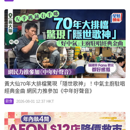
黃大仙70年大排檔驚現「隱世歌神」！中氣主廚駐唱
經典金曲 網民力推參加《中年好聲音》
2026-08-01 12:37 HKT
飲食