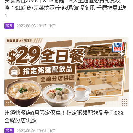
美食博覽2026｜8.13開鑼！5大主題區必買筍貨攻
略：$1鮑魚/芫荽燒賣/辛辣麵/波堤冬甩 千層撻買1送
1
2026-08-05 18:17 HKT
飲食
連鎖快餐店8月限定優惠！指定粥麵配飲品全日$29
全線分店供應
2026-08-04 18:04 HKT
飲食