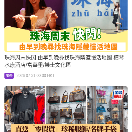
珠海周末快閃 由早到晚尋找珠海隱藏慢活地圖 橫琴
水療酒店/富華里/樂士文化區
2026-07-31 00:00 HKT
旅遊