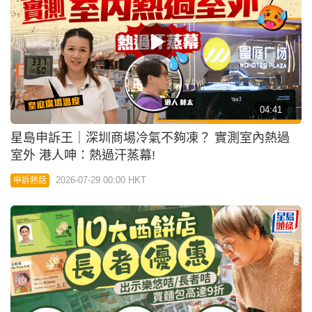
04:41
星島申訴王｜深圳商場冷氣不夠凍？ 實測室內熱過
室外 港人呻：熱過汗蒸幕!
2026-07-29 00:00 HKT
申訴熱話