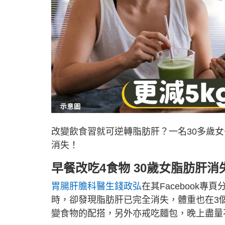
改變飲食習就可逆轉脂肪肝？一名30多歲
消失！
早餐改吃4食物 30歲女脂肪肝消
胃腸肝膽科醫生錢政弘
在其Facebook
時，卻發現脂肪肝已完全消失，體重也在3個
變食物的配搭，另外亦戒吃麵包，晚上盡量