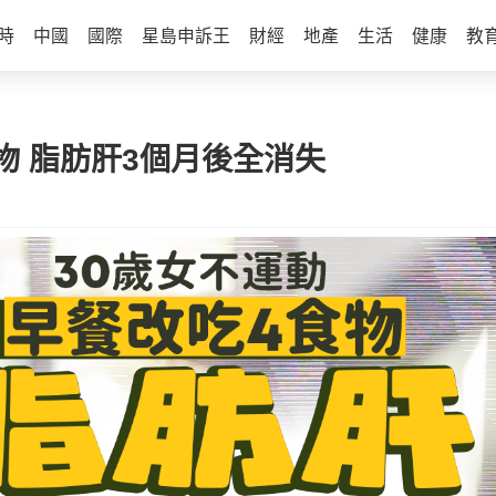
時
中國
國際
星島申訴王
財經
地產
生活
健康
教
物 脂肪肝3個月後全消失