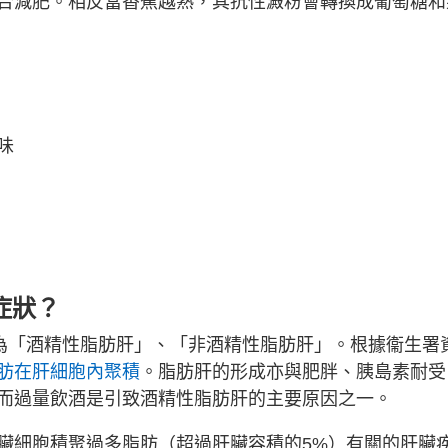
合減肥。相反當香蕉越熟，其抗性澱粉會轉換成葡萄糖和
味
症狀？
分為「酒精性脂肪肝」、「非酒精性脂肪肝」。根據衞生署
肪在肝細胞內聚積
。脂肪肝的形成亦與肥胖、胰島素耐受
而過量飲酒是引致酒精性脂肪肝的主要原因之一。
臟細胞積聚過多脂肪（超過肝臟容積的5%）有關的肝臟