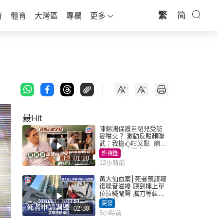
繁
简
育
體育
大灣區
專欄
更多
最Hit
陳錦鴻保護自閉兒受訪
變嗌交？ 激動反駁顏聯
武：我擔心咁又點 網民
批主持咄咄逼人
影視圈
01:20
12小時前
黃大仙血案│死者預謀報
復噪音滋擾 聽到樓上單
位拉鐵閘聲 攜刀等𨋢伏
擊傷者
突發
02:38
6小時前