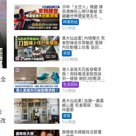
20年「太空人」婚變 移
英港媽死心帶仔搬屋 至
親離世慘遭留港夫出軌
背叛 苦嘆終看透對方留
時事熱話
港「真相」｜Juicy叮
5小時前
黃大仙血案│內情曝光 死
者對噪音非常敏感 電梯
內狂斬樓上住客 返回住
所墮樓亡
突發
02:38
11小時前
港人家居天花板發霉求
救！用除霉清潔劑竟抹
到一撻撻 網民3招教清潔
完全
+保養 本地油漆品牌曾提
生活百科
醒勿用1物防變色
7小時前
黃大仙血案│血腥一幕震
撼心靈 死者鄰居：個心
仲震緊
診
突發
餐改
5小時前
謝偉俊夫婦擬效法蔡瀾