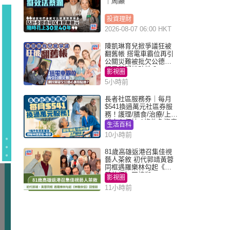
｜周顯
投資理財
2026-08-07 06:00 HKT
陳凱琳育兒掀爭議狂被
翻舊帳 搭電車霸位再引
公關災難被批欠公德心
網民質疑扮貼地？
影視圈
5小時前
長者社區服務券｜每月
$541換過萬元社區券服
務！護理/膳食/治療/上門
或中心任揀 1條件免資產
生活百科
審查（附申請資格及教
10小時前
學）
81歲高雄返港召集佳視
藝人茶敘 初代郭靖黃蓉
同框遇羅樂林勾起《神
鵰俠侶》回憶殺
影視圈
11小時前