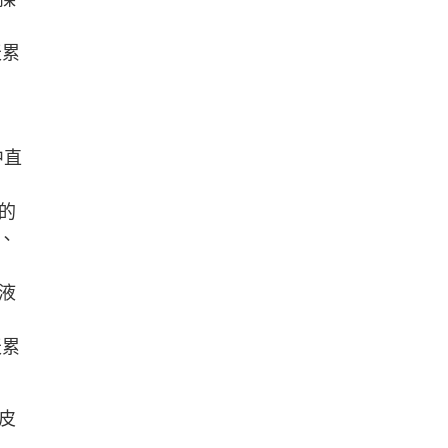
天累
中直
的
、
液
天累
皮