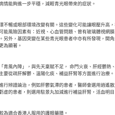
病情能夠進一步平穩，減輕青光眼帶來的症狀。
環不暢或眼部環境改變有關。這些變化可能讓眼壓升高，
可能風險因素有：近視、心血管問題、曾有玻璃體視網膜
。另外，基因突變在某些青光眼患者中亦有所發現，開角
更為顯著。
「青風內障」，與先天稟賦不足， 命門火衰、肝經鬱熱
主要從疏肝解鬱、溫陽化痰、補益肝腎等方面進行治療。
進行辨證論治，例如肝鬱氣滯的患者，醫師會選用逍遙散
虧虛的患者，則選用駐景丸加減進行補益肝腎，活血明目
較為適合香港人服用的護眼藥膳。