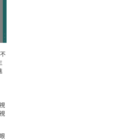
脹不
生
進
視
視
眼