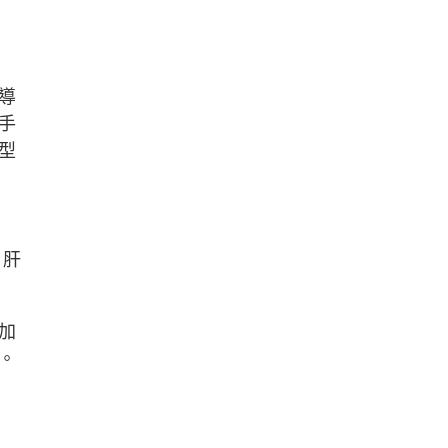
導
手
型
、肝
加
。