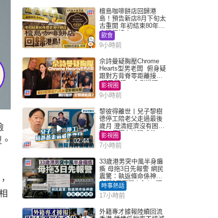
檀島咖啡餅店回歸港
島！預告新店8月下旬太
古重開 年初結束80年歷
史灣仔總店
飲食
9小時前
佘詩曼疑胸壓Chrome
Hearts型男老闆 俯身疑
跟對方背脊零距離接觸
網民驚呼：企側邊唔
影視圈
得？
9小時前
黎彼得離世丨兒子黎樹
德停工陪老父走過最後
歲月 澄清經濟沒有困
險
難：傳聞有誇張成份
影視圈
型。
02:44
7小時前
33歲港男突中風半身癱
瘓 母拖3日先報警 網民
震驚：執返條命係神蹟
，
自爆2個惡習｜Juicy叮
時事熱話
相
17小時前
外籍專才據報陸續回流