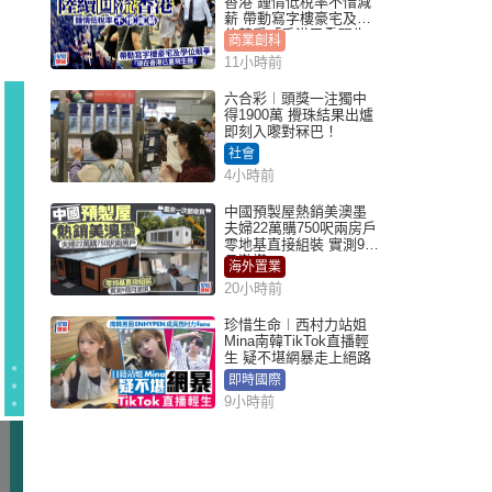
香港 鍾情低稅率不惜減
薪 帶動寫字樓豪宅及學
位競爭「香港已重現生
商業創科
機」
11小時前
六合彩︱頭獎一注獨中
得1900萬 攪珠結果出爐
即刻入嚟對冧巴！
社會
4小時前
中國預製屋熱銷美澳墨
夫婦22萬購750呎兩房戶
零地基直接組裝 實測9個
月激讚
海外置業
20小時前
珍惜生命︱西村力站姐
Mina南韓TikTok直播輕
生 疑不堪網暴走上絕路
即時國際
9小時前