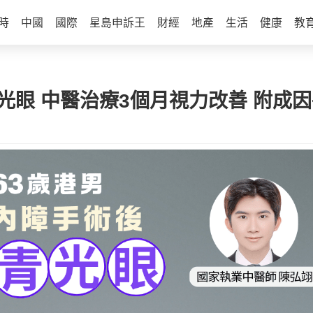
時
中國
國際
星島申訴王
財經
地產
生活
健康
教
光眼 中醫治療3個月視力改善 附成因