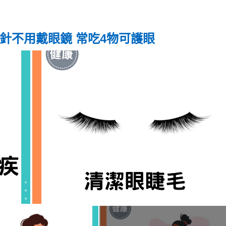
穿針不用戴眼鏡 常吃4物可護眼