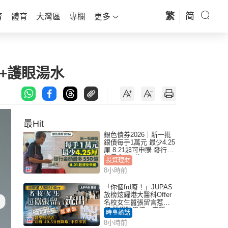
繁
简
育
體育
大灣區
專欄
更多
+護眼湯水
最Hit
銀色債券2026｜新一批
銀債每手1萬元 最少4.25
厘 8.21起可申購 發行金
額最多550億
投資理財
8小時前
「你個frd廢！」JUPAS
放榜炫耀港大醫科Offer
名校女生囂張留言惹眾
怒 醫學院澄清：宣稱
時事熱話
「40.5分獲錄取」不符事
8小時前
實｜Juicy叮