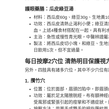
護眼藥膳：瓜皮綠豆湯
材料：西瓜皮60g、綠豆30g、生地黃10
功效：西瓜皮清熱止渴利小便；綠豆清
血。上述4種食材搭配在一起，具有利
主治：急性或慢性青光眼，中醫辨證屬
製法：將西瓜皮切小塊，和綠豆、生地
日飲用1次，但不宜過量。
每日按摩2穴位 清熱明目保護視
另外，四肢具有諸多穴位，其中不少穴位有
1. 攢竹穴
位置：位於面部，眉頭凹陷中，即眉頭
功效：屬於足太陽膀胱經，布有額神經
受風邪或緊張引起的痙攣和不適症狀，
按壓方法：用單手或雙手的拇指羅紋面