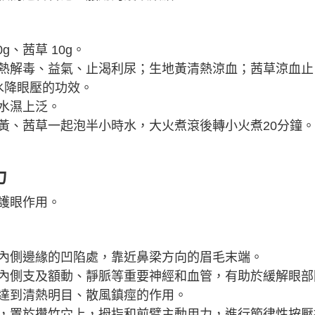
g、茜草 10g。
熱解毒、益氣、止渴利尿；生地黃清熱涼血；茜草涼血止
水降眼壓的功效。
水濕上泛。
黃、茜草一起泡半小時水，大火煮滾後轉小火煮20分鐘
力
護眼作用。
內側邊緣的凹陷處，靠近鼻梁方向的眉毛末端。
內側支及額動、靜脈等重要神經和血管，有助於緩解眼部
達到清熱明目、散風鎮痙的作用。
，置於攢竹穴上，拇指和前臂主動用力，進行節律性按壓