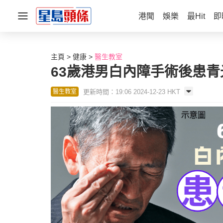
港聞
娛樂
最Hit
即
主頁
健康
醫生教室
63歲港男白內障手術後患青
更新時間：19:06 2024-12-23 HKT
醫生教室