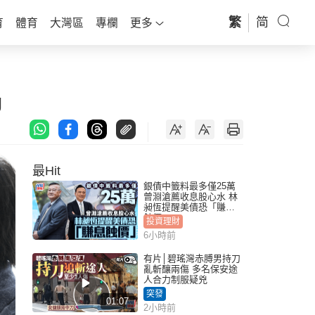
繁
简
育
體育
大灣區
專欄
更多
g
最Hit
銀債中籤料最多僅25萬
曾淵滄薦收息股心水 林
昶恆提醒美債恐「賺息
蝕價」
投資理財
6小時前
有片│碧瑤灣赤膊男持刀
亂斬釀兩傷 多名保安途
人合力制服疑兇
突發
01:07
2小時前