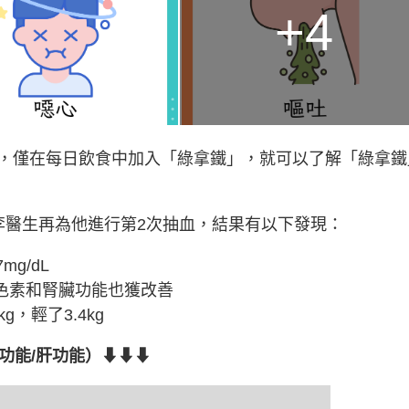
+4
，僅在每日飲食中加入「綠拿鐵」，就可以了解「綠拿鐵
李醫生再為他進行第2次抽血，結果有以下發現：
g/dL
血色素和腎臟功能也獲改善
g，輕了3.4kg
腎功能/肝功能）⬇⬇⬇