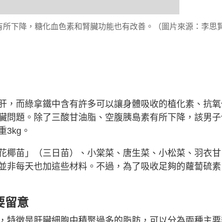
有所下降，糖化血色素和腎臟功能也有改善。（圖片來源：李思
肝，而綠拿鐵中含有許多可以讓身體吸收的植化素、抗氧
臟問題。除了三酸甘油脂、空腹胰島素有所下降，該男子
重3kg。
花椰苗」（三日苗）、小棠菜、唐生菜、小松菜、羽衣甘
並非每天也加這些材料。不過，為了吸收足夠的蘿蔔硫素
要留意
，特徵是肝臟細胞中積聚過多的脂肪，可以分為兩種主要