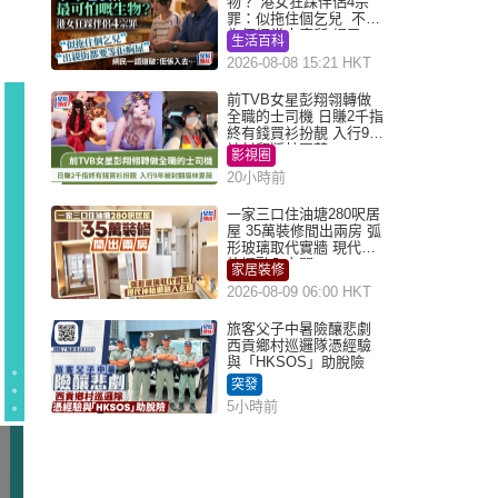
物？ 港女狂踩伴侶4宗
罪：似拖住個乞兒 不解
為何經常去廁所 網民一
生活百科
語道破
2026-08-08 15:21 HKT
前TVB女星彭翔翎轉做
全職的士司機 日賺2千指
終有錢買衫扮靚 入行9年
被封翻版林夏薇
影視圈
20小時前
一家三口住油塘280呎居
屋 35萬裝修間出兩房 弧
形玻璃取代實牆 現代神
枱櫃融入玄關
家居裝修
2026-08-09 06:00 HKT
旅客父子中暑險釀悲劇
西貢鄉村巡邏隊憑經驗
與「HKSOS」助脫險
突發
5小時前