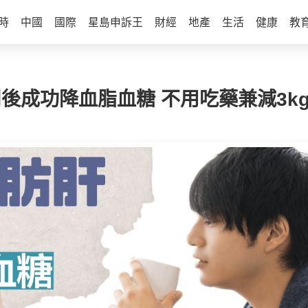
時
中國
國際
星島申訴王
財經
地產
生活
健康
教
周後成功降血脂血糖 不用吃藥兼減3k