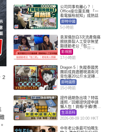
公司同事有離心？︱
Office座位露玄機 「一
看電腦枱就知」成熱話
即時中國
5小時前
袁潔儀剖白3次流產傷痛
膀胱撕裂人工受孕無望
豁達勸老公「包二
奶」：老咗有人照顧
影視圈
17小時前
Dragon 5｜失蹤泰國男
團前成員遺體現湄南河
背包塞20公斤水泥磚死
，2
因成謎
即時國際
15小時前
證件過期急出境？特區
護照／回鄉證快證申請
懶人包！資格/手續/費用
進
一文睇清
生活百科
雖
2026-08-09 10:00 HKT
。
中年老公係最可怕嘅生