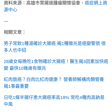
資料來源：高雄市胃腸道腫瘤關懷協會、
癌症網上資
源中心
---
相關文章：
男子常飲1種湯確診大腸癌 揭1種徵兆是癌變警號 很
多人也中招
28歲女每晚吃1食物確診大腸癌！醫生揭3因素加快癌
變 最快10幾歲有徵兆
紅肉致癌？白肉比紅肉健康？ 營養師解構肉類營養
揭1事最重要
日吃1條半腸仔患大腸癌率高18% 常吃4種肉高鈉易
中風