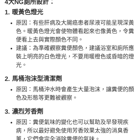
4大NG廁所設計：
1. 暖黃色燈光
原因：有些肝病及大腸癌患者尿液可能呈現深黃
色。暖黃色燈光會使物體看起來也像黃色，令糞
便看上去與實際顏色不同。
建議：為準確觀察糞便顏色，建議浴室和廁所應
裝上明亮的白色燈光，不要用暖橙色或昏暗的燈
光。
2. 馬桶泡沫型清潔劑
原因：馬桶沖水時會產生大量泡沫，讓糞便的顏
色及形態等更難被觀察。
3. 濃烈芳香劑
原因：糞便氣味的變化也可以幫助及早發現疾
病，所以最好避免使用芳香效果太強的消臭香
薰，它們會完全消除糞便的氣味。