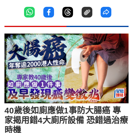
40歲後如廁應做1事防大腸癌 專
家揭用錯4大廁所設備 恐錯過治療
時機