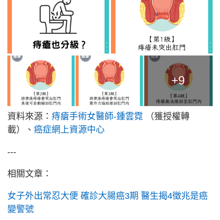
+9
資料來源：
痔瘡手術女醫師-鍾雲霓
（獲授權轉
載）、
癌症網上資源中心
---
相關文章：
女子外出常忍大便 確診大腸癌3期 醫生揭4徵兆是癌
變警號