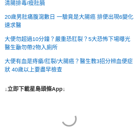
清腸排毒/瘦肚腩
20歲男肚痛腹瀉數日 一驗竟是大腸癌 排便出現6變化
速求醫
大便勿超過10分鐘？嚴重恐肛裂？5大恐怖下場曝光
醫生籲勿帶2物入廁所
大便有血是痔瘡/肛裂/大腸癌？醫生教3招分辨血便症
狀 40歲以上要盡早檢查
↓立即下載星島頭條App↓