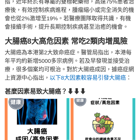
指，近年終於有專屬的雙標靶藥物，高達75%患者治
療後，有效控制疾病進程，腫瘤縮小或完全消失的機
會也從2%激增至19%。若醫療團隊取得共識，有機
會接續手術，提升長期控制疾病甚至治癒的機會。
大腸癌8大高危因素 常吃2類肉增風險
大腸癌為本港第2大致命癌症。醫管局指出，本港每
年平均約新增5000多宗病例。若及早發現並接受治
療，很多個案均可根治。對於大腸癌成因，據癌症網
上資源中心指出，
以下8大因素較容易引發大腸癌
：
甚麼因素易致大腸癌？⬇⬇⬇