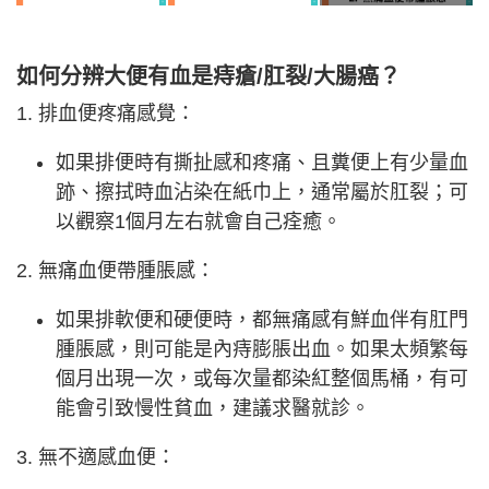
如何分辨大便有血是痔瘡/肛裂/大腸癌？
1. 排血便疼痛感覺：
如果排便時有撕扯感和疼痛、且糞便上有少量血
跡、擦拭時血沾染在紙巾上，通常屬於肛裂；可
以觀察1個月左右就會自己痊癒。
2. 無痛血便帶腫脹感：
如果排軟便和硬便時，都無痛感有鮮血伴有肛門
腫脹感，則可能是內痔膨脹出血。如果太頻繁每
個月出現一次，或每次量都染紅整個馬桶，有可
能會引致慢性貧血，建議求醫就診。
3. 無不適感血便：