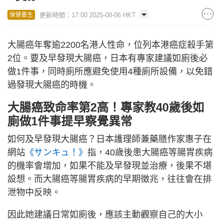
更新時間：17:00 2025-08-06 HKT
保健養生
大腸癌年奪逾2200名港人性命，位列本港癌症殺手第
2位。要及早發現大腸癌，日本有專家建議如廁後必
做1件事，同時廁所應避免使用4種廁所設備，以免錯
過發現大腸癌的時機。
大腸癌致命率第2高！專家教40歲後如
廁做1件事提早察覺異常
如何及早發現大腸癌？日本護理師兼藥膳作家惠子在
網站
《サンキュ！》
指，40歲後患大腸癌等腸胃疾病
的機率會增加，如果不能及早發現並治療，後果不堪
設想。而大腸癌等腸胃疾病的早期徵兆，往往會在排
泄物中反映。
因此她建議日常如廁後，應該主動觀察自己的大小