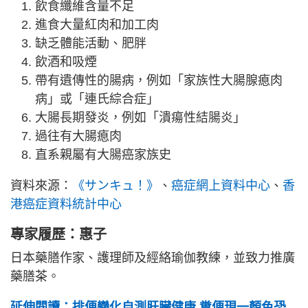
飲食纖維含量不足
進食大量紅肉和加工肉
缺乏體能活動、肥胖
飲酒和吸煙
帶有遺傳性的腸病，例如「家族性大腸腺瘜肉
病」或「連氏綜合症」
大腸長期發炎，例如「潰瘍性結腸炎」
過往有大腸瘜肉
直系親屬有大腸癌家族史
資料來源：
《サンキュ！》
、
癌症網上資料中心
、
香
港癌症資料統計中心
專家履歷：惠子
日本藥膳作家、護理師及經絡瑜伽教練，並致力推廣
藥膳茶。
延伸閱讀：排便變化自測肝臟健康 糞便現一顏色恐