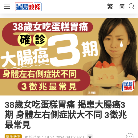
繁
简
38歲女吃蛋糕胃痛 揭患大腸癌3
期 身體左右側症狀大不同 3徵兆
最常見
更新時間：18:34 2024-08-02 HKT
醫生教室