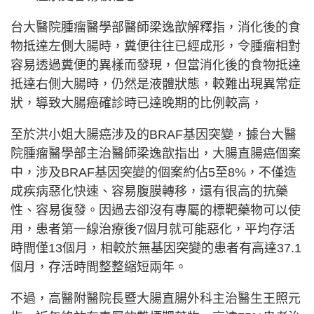
台大醫院腫瘤醫學部醫師梁逸歆解釋指，消化後的食
物抵達左側大腸時，糞便往往已經成形，令腫瘤相對
容易透過糞便的異樣而發現，但當消化後的食物抵達
抵達右側大腸時，仍然是液體狀態，較難出現異常症
狀，導致大腸癌確診時已達晚期的比例較高，
至於洪小姐大腸癌涉及的BRAF基因突變，據台大醫
院腫瘤醫學部主治醫師梁逸歆指出，大腸直腸癌個案
中，涉及BRAF基因突變的個案約佔5至8%，不僅造
成疾病惡化快速、容易腹膜轉移，還有很高的抗藥
性、容易復發。因過去卻沒有專屬的標靶藥物可以使
用，患者第一線治療後7個月就可能惡化，平均存活
時間僅13個月，相較於無基因突變的患者有高達37.1
個月，存活時間整整縮短兩年。
不過，高醫附醫院長暨大腸直腸外科主治醫生王照元