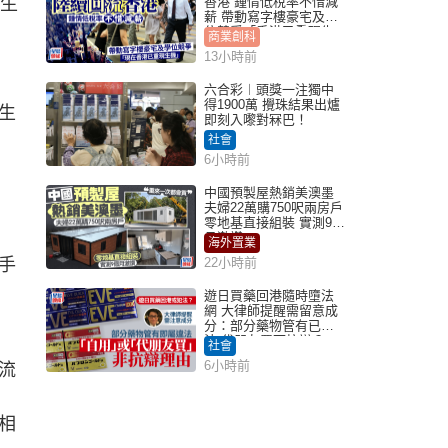
醫生
香港 鍾情低稅率不惜減
薪 帶動寫字樓豪宅及學
位競爭「香港已重現生
商業創科
機」
13小時前
六合彩︱頭獎一注獨中
得1900萬 攪珠結果出爐
生
即刻入嚟對冧巴！
社會
6小時前
中國預製屋熱銷美澳墨
夫婦22萬購750呎兩房戶
零地基直接組裝 實測9個
月激讚
海外置業
手
22小時前
遊日買藥回港隨時墮法
網 大律師提醒需留意成
分：部分藥物管有已違
法 代朋友買可抗辯？
社會
6小時前
流
相