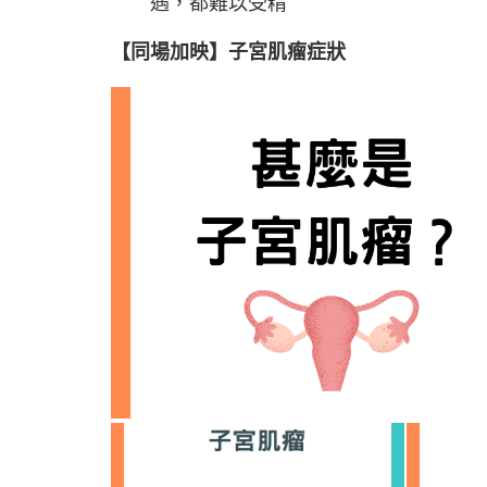
遇，都難以受精
【同場加映】子宮肌瘤症狀