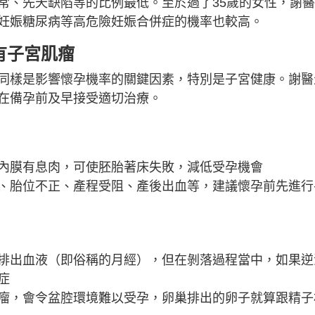
常、先天缺陷等的比例最低。至於過了35歲的女性，謝
妊娠糖尿病等高危險妊娠合併症的機率也較高。
有子宮肌瘤
同樣是影響懷孕機率的關鍵因素，特別是子宮健康。謝醫
在備孕前及早接受適切治療。
內膜有息肉，可使胚胎著床失敗，減低受孕機會
、胎位不正、產程受阻、產後出血等，建議懷孕前先進行
排出血液（即俗稱的月經），但在剝落過程當中，如果逆
症
瘤，會令盆腔環境難以受孕，卵巢排出的卵子就算跟精子