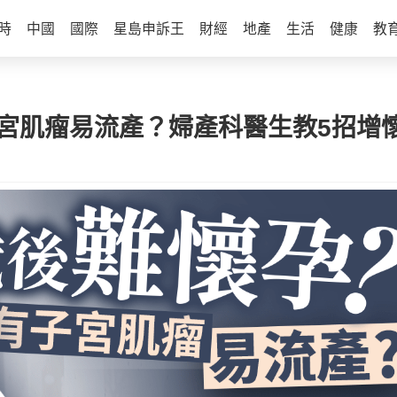
時
中國
國際
星島申訴王
財經
地產
生活
健康
教
子宮肌瘤易流產？婦產科醫生教5招增