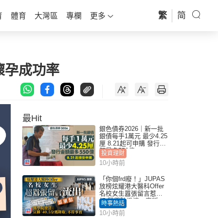
繁
简
育
體育
大灣區
專欄
更多
懷孕成功率
最Hit
銀色債券2026｜新一批
銀債每手1萬元 最少4.25
厘 8.21起可申購 發行金
額最多550億
投資理財
10小時前
「你個frd廢！」JUPAS
放榜炫耀港大醫科Offer
名校女生囂張留言惹眾
怒 醫學院澄清：宣稱
時事熱話
「40.5分獲錄取」不符事
10小時前
實｜Juicy叮