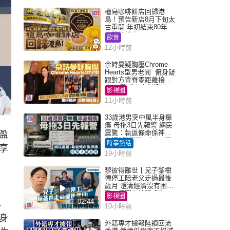
檀島咖啡餅店回歸港
島！預告新店8月下旬太
古重開 年初結束80年歷
史灣仔總店
飲食
12小時前
佘詩曼疑胸壓Chrome
Hearts型男老闆 俯身疑
跟對方背脊零距離接觸
網民驚呼：企側邊唔
影視圈
得？
11小時前
33歲港男突中風半身癱
瘓 母拖3日先報警 網民
震驚：執返條命係神蹟
盈
自爆2個惡習｜Juicy叮
時事熱話
享
19小時前
黎彼得離世丨兒子黎樹
德停工陪老父走過最後
歲月 澄清經濟沒有困
難：傳聞有誇張成份
影視圈
02:44
4
10小時前
身
外籍專才據報陸續回流