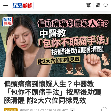
繁
简
偏頭痛痛到懷疑人生？中醫教
「包你不頭痛手法」按壓後助頭
腦清醒 附2大穴位同樣見效
更新時間：15:02 2026-07-08 HKT
保健養生