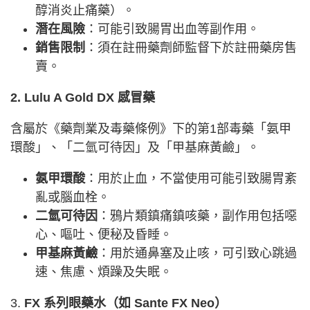
醇消炎止痛藥）。
潛在風險
：可能引致腸胃出血等副作用。
銷售限制
：須在註冊藥劑師監督下於註冊藥房售
賣。
2. Lulu A Gold DX 感冒藥
含屬於《藥劑業及毒藥條例》下的第1部毒藥「氨甲
環酸」、「二氫可待因」及「甲基麻黃鹼」。
氨甲環酸
：用於止血，不當使用可能引致腸胃紊
亂或腦血栓。
二氫可待因
：鴉片類鎮痛鎮咳藥，副作用包括噁
心、嘔吐、便秘及昏睡。
甲基麻黃鹼
：用於通鼻塞及止咳，可引致心跳過
速、焦慮、煩躁及失眠。
3.
FX 系列眼藥水（如 Sante FX Neo）