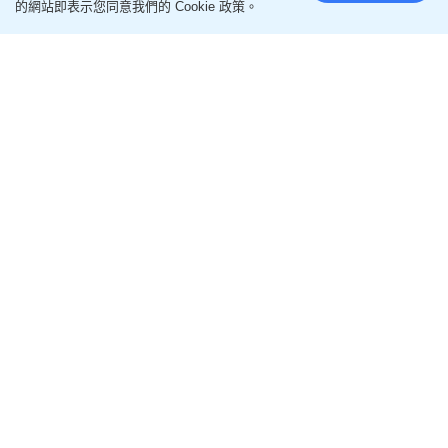
的網站即表示您同意我們的 Cookie 政策。
打破122年紀錄！南韓42.5℃熱死
13人 急發高溫警報 專家教6招防
中暑
更新時間：15:00 2026-08-06 HKT
保健養生
南韓慶尚南道梁山市於8月2日下午測得42.5°C高溫，
打破南韓自1904年建立現代氣象觀測以來122年的最
高溫紀錄。氣象廳急發第二高等級高溫警報，截至7
月底已通報近1900起熱傷害病例、13人死亡。熱傷
害及中暑可如何預防？
南韓酷熱飆至42.5度 打破122年紀錄 高
溫已致13死