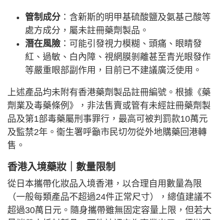
管制成分
：含新斯的明甲基硫酸鹽及氨基己酸等
處方成分，屬未註冊藥劑製品。
潛在風險
：可能引發視力模糊、頭痛、眼睛發
紅、過敏、白內障、視網膜剝離甚至青光眼發作
等嚴重眼部副作用，目前已不建議廣泛使用。
上述產品均未附有香港藥劑製品註冊編號。根據《藥
劑業及毒藥條例》，非法售賣或管有未經註冊藥劑製
品及第1部毒藥屬刑事罪行，最高可被判罰款10萬元
及監禁2年。衞生署呼籲市民切勿從外地購藥回港轉
售。
香港入境藥妝｜數量限制
從日本攜帶化妝品入境香港，以合理自用數量為限
（一般每類產品不超過24件正常尺寸），總值建議不
超過30萬日元。隨身攜帶雖無固定容量上限，但若大