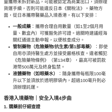
量攜帶未拆封新品，可能被認定為商業出口，須辦理
貨運手續，否則可能違反日本《關稅法》。藥物方
面，從日本攜帶醫藥品入境香港，有以下安排：
一般成藥
：攜帶合理自用數量（如1至2個月用
量、數盒內）可獲豁免許可證。過關時建議經海
關紅通道主動申報，以便核查成分。
管制藥物（危險藥物/抗生素/第1部毒藥）
：即使
自用亦須持醫生處方並接受嚴格核查。違者觸犯
《危險藥物條例》（第134章），最高可被罰款
港幣500萬元及終身監禁。
液體藥物（如眼藥水）
：隨身攜帶每瓶限100毫
升以下並須放於透明膠袋內，超過100毫升則必
須辦理託運。
香港入境藥物｜安全入境4步曲
1. 購藥前仔細查證