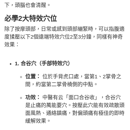
下，頭腦也會清醒。
必學2大特效穴位
除了按摩頭部，日常或感到頭部繃緊時，可以指腹適
度揉壓以下2個遠端特效穴位2至3分鐘，同樣有神奇
效果：
1. 合谷穴（手部特效穴）
位置：
位於手背虎口處，當第1、2掌骨之
間，約當第二掌骨橈側的中點。
功效：
中醫有云「面口合谷收」，合谷穴
是止痛的萬能要穴。按壓此穴能有效疏散頭
面風熱、通絡鎮痛，對偏頭痛有極佳的即時
緩解效果。