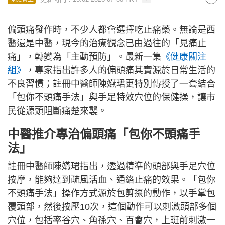
偏頭痛發作時，不少人都會選擇吃止痛藥。無論是西
醫還是中醫，現今的治療觀念已由過往的「見痛止
痛」，轉變為「主動預防」。最新一集
《健康關注
組》
，專家指出許多人的偏頭痛其實源於日常生活的
不良習慣；註冊中醫師陳嬿珺更特別傳授了一套結合
「包你不頭痛手法」與手足特效穴位的保健操，讓市
民從源頭阻斷痛楚來襲。
中醫推介專治偏頭痛「包你不頭痛手
法」
註冊中醫師陳嬿珺指出，透過精準的頭部與手足穴位
按摩，能夠達到疏風活血、通絡止痛的效果。「包你
不頭痛手法」操作方式源於包剪揼的動作，以手掌包
覆頭部，然後按壓10次，這個動作可以刺激頭部多個
穴位，包括率谷穴、角孫穴、百會穴，上班前刺激一