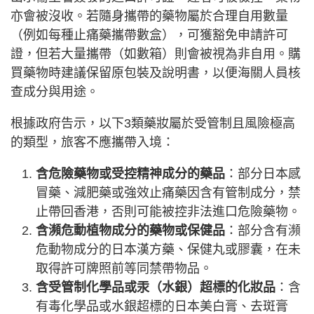
亦會被沒收。若隨身攜帶的藥物屬於合理自用數量
（例如每種止痛藥攜帶數盒），可獲豁免申請許可
證，但若大量攜帶（如數箱）則會被視為非自用。購
買藥物時建議保留原包裝及說明書，以便海關人員核
查成分與用途。
根據政府告示，以下3類藥妝屬於受管制且風險極高
的類型，旅客不應攜帶入境：
含危險藥物或受控精神成分的藥品
：部分日本感
冒藥、減肥藥或強效止痛藥因含有管制成分，禁
止帶回香港，否則可能被控非法進口危險藥物。
含瀕危動植物成分的藥物或保健品
：部分含有瀕
危動物成分的日本漢方藥、保健丸或膠囊，在未
取得許可牌照前等同禁帶物品。
含受管制化學品或汞（水銀）超標的化妝品
：含
有毒化學品或水銀超標的日本美白膏、去斑膏