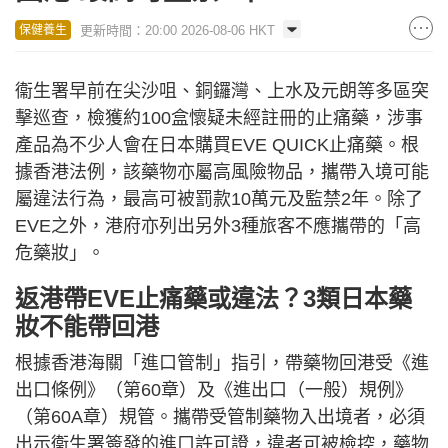
更新時間：20:00 2026-08-06 HKT
保健養生
衞生署早前在尖沙咀、銅鑼灣、上水及元朗等多區突
擊巡查，檢獲約100盒懷疑未經註冊的止痛藥，涉事
產品為不少人會在日本購買EVE QUICK止痛藥。根
據香港法例，該藥物亦屬高風險物品，攜帶入境可能
屬違法行為，最高可被罰款10萬元及監禁2年。除了
EVE之外，港府亦列出另外3種旅客不應攜帶的「高
危藥妝」。
返港帶EVE止痛藥或違法？3類日本藥
妝不能帶回港
根據香港海關「進口管制」指引，帶藥物回港受《進
出口條例》（第60章）及《進出口（一般）規例》
（第60A章）規管。攜帶受管制藥物入出境者，必須
出示衞生署簽發的進口許可證，違者可被檢控，藥物