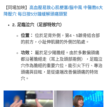
【同場加映】
高血壓易致心肌梗塞/腦中風 中醫教6大
降壓穴 每日按5分鐘緩解頭痛頸緊
2. 足臨泣穴（足部特效穴）
位置：
位於足背外側，第4、5蹠骨結合部
的前方，小趾伸肌腱的外側凹陷處。
功效：
屬於足少陽膽經。由於多數偏頭痛
都沿著膽經走（耳上及頭部兩側），足臨泣
穴作為膽經的重要穴位，能引火下行、專治
頭痛與目眩，是從遠端改善偏頭痛的特效
穴。