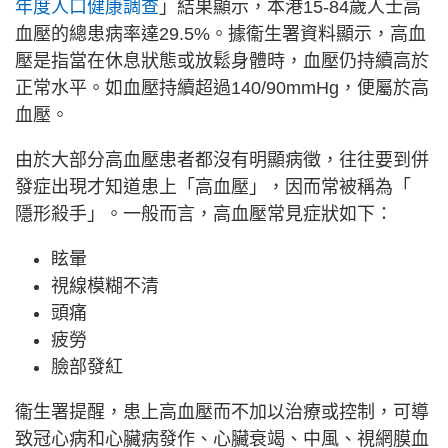
年度人口健康調查
」結果顯示，本港15-84歲人士高
血壓的總患病率達29.5%。據衞生署資料顯示，高血
壓是指當在休息狀態或放鬆身體時，血壓仍持續高於
正常水平。如血壓持續超過140/90mmHg，便屬於高
血壓。
由於大部分高血壓患者都沒有明顯病徵，往往要到併
發症出現才知道患上「高血壓」，因而常被稱為「
隱形殺手」。一般而言，高血壓常見症狀如下：
眩暈
視線模糊不清
頭痛
疲勞
臉部發紅
衞生署提醒，患上高血壓而不加以治療或控制，可導
致冠心病和心臟病發作、心臟衰竭、中風、視網膜血