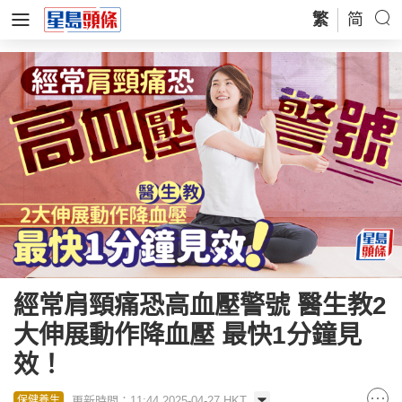
繁
简
經常肩頸痛恐高血壓警號 醫生教2
大伸展動作降血壓 最快1分鐘見
效！
更新時間：11:44 2025-04-27 HKT
保健養生