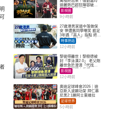
萬喚終出來！偕劉嘉玲
迪麗熱巴超狂陣容破天
明
荒現身香港謝票
影視圈
可
9小時前
27歲港男家道中落做保
安 慘遭舊同學嘲笑 捱足
3年遇「高人」指點 終辭
職宣告「轉做一事」｜
時事熱話
Juicy叮
12小時前
黎彼得離世丨黎樹德被
封「李泳漢2.0」 老父剛
離世急於澄清「代找卡
者
數」傳聞惹人反感
影視圈
12小時前
奧迪足球峰會2026｜迪
亞斯入波顯功架 拜仁慕
尼黑2:1勝阿士東維拉
足球世界
5小時前