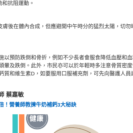
運動和抗阻運動。
皮膚後在體內合成，但應避開中午時分的猛烈太陽，切勿
施以預防跌倒和骨折，例如不少長者會服食降低血壓和血
頭暈及跌倒。此外，市民亦可以於年輕時多注意骨質密度
鈣質和維生素D，如要服用口服補充劑，可先向醫護人員
師 蔡嘉敏
8倍！營養師教揀牛奶補鈣3大秘訣