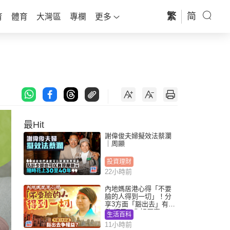
繁
简
育
體育
大灣區
專欄
更多
最Hit
謝偉俊夫婦擬效法蔡瀾
｜周顯
投資理財
22小時前
內地媽居港心得「不要
臉的人得到一切」！分
享3方面「豁出去」有著
數 網民：你好厲害
生活百科
11小時前