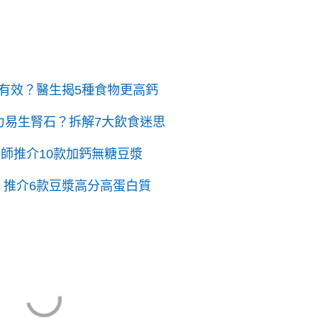
才有效？醫生揭5種食物更高鈣
力易生腎石？拆解7大飲食迷思
師推介10款加鈣無糖豆漿
 推介6款豆漿高分高蛋白質