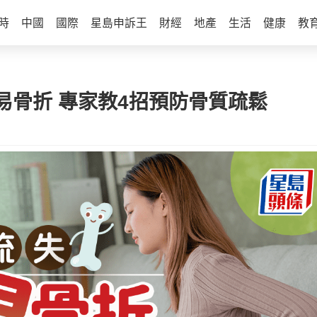
時
中國
國際
星島申訴王
財經
地產
生活
健康
教
位易骨折 專家教4招預防骨質疏鬆