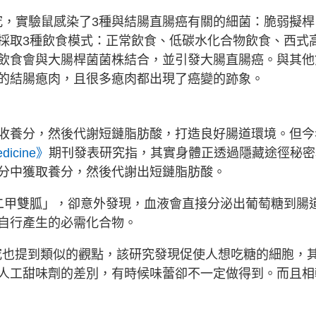
究，實驗鼠感染了3種與結腸直腸癌有關的細菌：脆弱擬桿
採取3種飲食模式：正常飲食、低碳水化合物飲食、西式
飲食會與大腸桿菌菌株結合，並引發大腸直腸癌。與其他
的結腸瘜肉，且很多瘜肉都出現了癌變的跡象。
收養分，然後代謝短鏈脂肪酸，打造良好腸道環境。但今
edicine》
期刊發表研究指，其實身體正透過隱藏途徑秘密
分中獲取養分，然後代謝出短鏈脂肪酸。
二甲雙胍」，卻意外發現，血液會直接分泌出葡萄糖到腸
自行產生的必需化合物。
究也提到類似的觀點，該研究發現促使人想吃糖的細胞，
人工甜味劑的差別，有時候味蕾卻不一定做得到。而且相