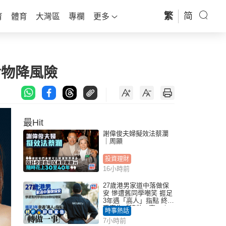
繁
简
育
體育
大灣區
專欄
更多
食物降風險
最Hit
謝偉俊夫婦擬效法蔡瀾
｜周顯
投資理財
16小時前
27歲港男家道中落做保
安 慘遭舊同學嘲笑 捱足
3年遇「高人」指點 終辭
職宣告「轉做一事」｜
時事熱話
Juicy叮
7小時前