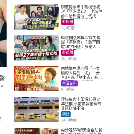
黎彼得離世丨黎樹德被
封「李泳漢2.0」 老父剛
離世急於澄清「代找卡
數」傳聞惹人反感
影視圈
7小時前
63歲關之琳與27歲男模
爆「嫲孫戀」？激罕開
腔19字回應：多謝大家
掛念近況
影視圈
10小時前
內地媽居港心得「不要
臉的人得到一切」！分
享3方面「豁出去」有著
醫
數 網民：你好厲害
生活百科
。
6小時前
珍惜生命｜荃灣15歲少
年墮樓 事前曾報警預告
昏迷送院不治
突發
食
14小時前
尖沙咀$69起素食自助餐