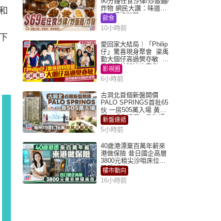
90分鐘任食沙律/炒飯麵/
炸物 網民大讚：味道
和
好，環境闊落
飲食
10小時前
下
愛回家大結局｜「Philip
仔」驚喜現身聚會 梁禹
勤大個仔高過樊亦敏 超
乖黐實林淑敏許家傑
影視圈
6小時前
古洞北首個新盤開價
PALO SPRINGS首批65
伙 一房505萬入場 黃光
耀：「北都價」具指標
新盤速遞
作用
5小時前
40歲港漂棄百萬年薪來
港做保險 昔日國企高層
3800元租尖沙咀床位｜
租盤Million
樓市動向
16小時前