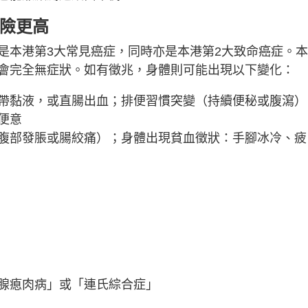
風險更高
是本港第3大常見癌症，同時亦是本港第2大致命癌症。
會完全無症狀。如有徵兆，身體則可能出現以下變化：
帶黏液，或直腸出血；排便習慣突變（持續便秘或腹瀉）
便意
腹部發脹或腸絞痛）；身體出現貧血徵狀：手腳冰冷、疲
腺瘜肉病」或「連氏綜合症」