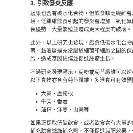
3. 引致發炎反應
蔬果也含有碳水化合物，但飲食缺乏纖維會
境。低纖維飲食引起的發炎會增加一氧化氮
長優勢，大量繁殖並造成更大程度的破壞。
此外，以上研究也發現，餵食低碳水化合物
薄。黏液層是充當腸道細菌和細胞之間的保
胞，造成基因損傷並促進腫瘤生長。
不過研究發現顯示，菊粉或菊苣纖維可以逆
以下食物亦含有菊苣纖維，多進食可有效預
大蒜、蘆筍根
牛蒡、番薯
蓮藕、洋蔥、山藥等
如果正採取低碳飲食，或者飲食含有大量的
補充膳食纖維補充劑，不僅促進減肥效果，