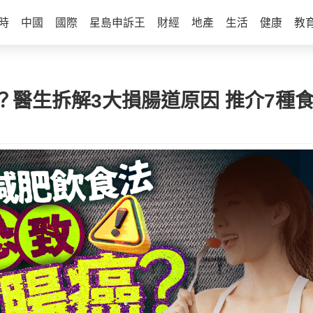
時
中國
國際
星島申訴王
財經
地產
生活
健康
教
？醫生拆解3大損腸道原因 推介7種