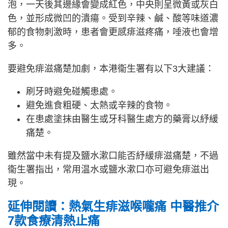
泡，一天後其邊緣會變成紅色，中央則呈微黃或灰白
色，並形成微凹的潰瘍。受到辛辣、鹹、酸等味道濃
郁的食物刺激時，患者會更感痱滋疼痛，唾液也會增
多。
要避免痱滋痛楚加劇，本港衞生署有以下3大建議：
刷牙時避免碰觸患處。
避免進食粗硬、太熱或辛辣的食物。
在患處塗抹由醫生或牙科醫生處方的藥膏以紓緩
痛楚。
雖然當中未有提及鹽水漱口能否紓緩痱滋痛楚，不過
衞生署指出，常用温水或鹽水漱口亦可避免痱滋出
現。
延伸閱讀：熱氣生痱滋喉嚨痛 中醫推介
7款食療清熱止痛