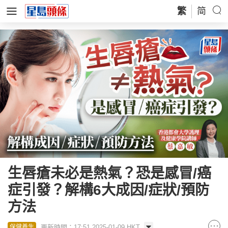
繁
简
生唇瘡未必是熱氣？恐是感冒/癌
症引發？解構6大成因/症狀/預防
方法
更新時間：17:51 2025-01-09 HKT
保健養生