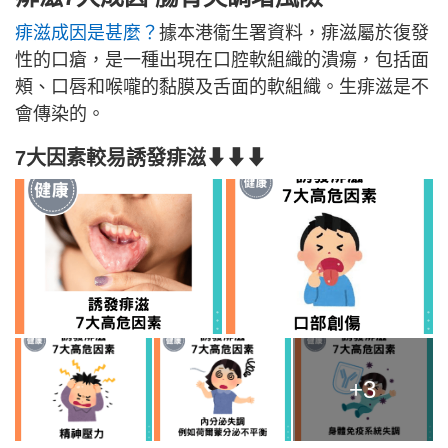
痱滋成因是甚麼？
據本港衞生署資料，痱滋屬於復發
性的口瘡，是一種出現在口腔軟組織的潰瘍，包括面
頰、口唇和喉嚨的黏膜及舌面的軟組織。生痱滋是不
會傳染的。
7大因素較易誘發痱滋⬇⬇⬇
+3