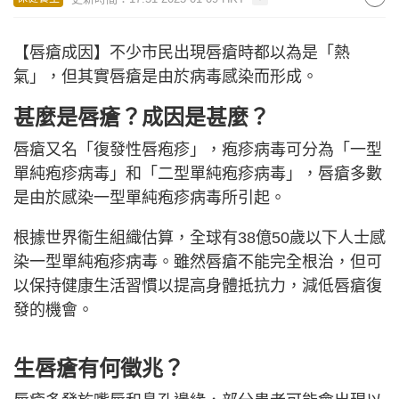
【唇瘡成因】不少市民出現唇瘡時都以為是「熱
氣」，但其實唇瘡是由於病毒感染而形成。
甚麼是唇瘡？成因是甚麼？
唇瘡又名「復發性唇疱疹」，疱疹病毒可分為「一型
單純疱疹病毒」和「二型單純疱疹病毒」，唇瘡多數
是由於感染一型單純疱疹病毒所引起。
根據世界衞生組織估算，全球有38億50歲以下人士感
染一型單純疱疹病毒。雖然唇瘡不能完全根治，但可
以保持健康生活習慣以提高身體抵抗力，減低唇瘡復
發的機會。
生唇瘡有何徵兆？