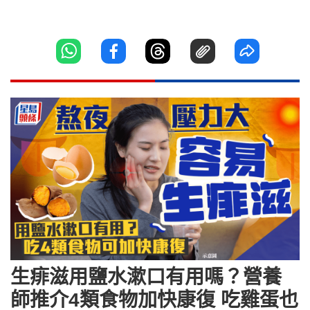
生痱滋用鹽水漱口有用嗎？營養
師推介4類食物加快康復 吃雞蛋也