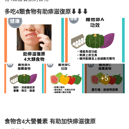
多吃4類食物有助痱滋復原
⬇⬇⬇
+5
食物含4大營養素 有助加快痱滋復原