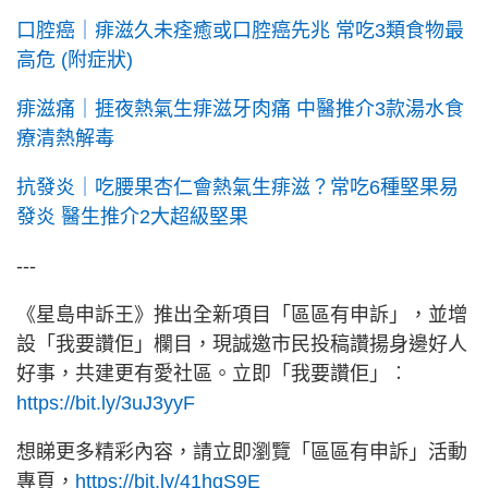
口腔癌｜痱滋久未痊癒或口腔癌先兆 常吃3類食物最
高危 (附症狀)
痱滋痛｜捱夜熱氣生痱滋牙肉痛 中醫推介3款湯水食
療清熱解毒
抗發炎｜吃腰果杏仁會熱氣生痱滋？常吃6種堅果易
發炎 醫生推介2大超級堅果
---
《星島申訴王》推出全新項目「區區有申訴」，並增
設「我要讚佢」欄目，現誠邀市民投稿讚揚身邊好人
好事，共建更有愛社區。立即「我要讚佢」︰
https://bit.ly/3uJ3yyF
想睇更多精彩內容，請立即瀏覽「區區有申訴」活動
專頁，
https://bit.ly/41hgS9E