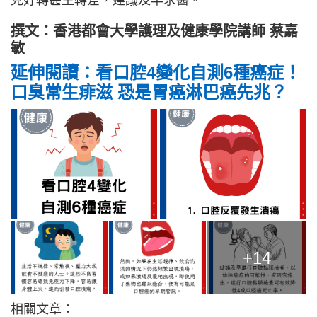
見好轉甚至轉差，建議及早求醫。
撰文：香港都會大學護理及健康學院講師 蔡嘉
敏
延伸閱讀：看口腔4變化自測6種癌症！
口臭常生痱滋 恐是胃癌淋巴癌先兆？
+14
相關文章：