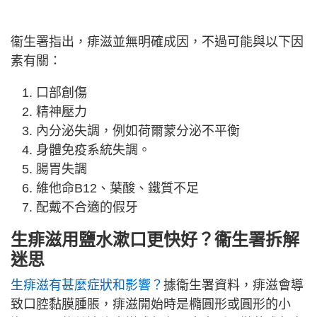
衞生署指出，痱滋並無明確成因，不過可能與以下因
素有關：
口部創傷
精神壓力
內分泌失調，例如荷爾蒙分泌不平衡
身體免疫系統失調。
腸胃失調
維他命B12、葉酸、鐵質不足
配戴不合適的假牙
生痱滋用鹽水漱口更快好？衞生署拆解
迷思
生痱滋有甚麼症狀和影響？
據衞生署資料，痱滋會導
致口腔黏膜腫脹，痱滋開始時是橢圓形或圓形的小