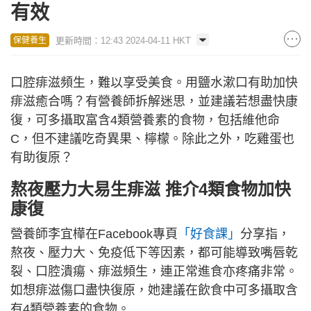
有效
更新時間：12:43 2024-04-11 HKT
保健養生
口腔痱滋頻生，難以享受美食。用鹽水漱口有助加快
痱滋癒合嗎？有營養師拆解迷思，並建議若想盡快康
復，可多攝取富含4類營養素的食物，包括維他命
C，但不建議吃奇異果、檸檬。除此之外，吃雞蛋也
有助復原？
熬夜壓力大易生痱滋 推介4類食物加快
康復
營養師李宜樺在Facebook專頁
「好食課」
分享指，
熬夜、壓力大、免疫低下等因素，都可能導致嘴唇乾
裂、口腔潰瘍、痱滋頻生，連正常進食亦疼痛非常。
如想痱滋傷口盡快復原，她建議在飲食中可多攝取含
有4類營養素的食物。