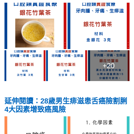
+20
延伸閱讀：28歲男生痱滋患舌癌險割脷
4大因素增致癌風險