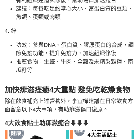
有利組織建造與修復，幫助傷口加速癒合
建議：每餐吃足約掌心大小、富蛋白質的豆類、
魚類、蛋類或肉類
4. 鋅
功效：參與DNA、蛋白質、膠原蛋白的合成，調
節免疫功能，提升免疫力，加速組織修復
推薦食物：生蠔、牛肉、全穀及未精製雜糧、南
瓜籽等
加快痱滋痊癒4大重點 避免吃乾燥食物
除在飲食補充上述營養外，李宜樺建議在日常飲食方
面留意以下4大事項，有助痱滋傷口復原。
4大飲食貼士助痱滋癒合
⬇⬇⬇