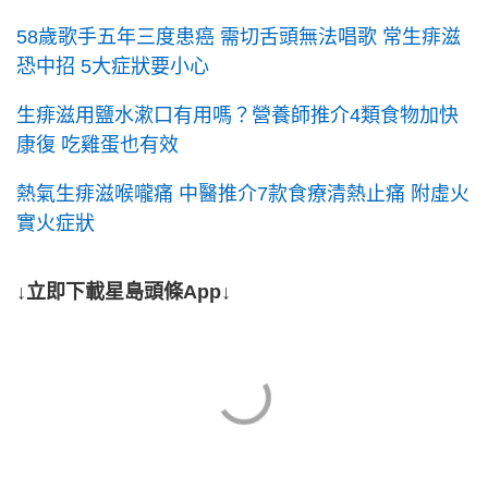
58歲歌手五年三度患癌 需切舌頭無法唱歌 常生痱滋
恐中招 5大症狀要小心
生痱滋用鹽水漱口有用嗎？營養師推介4類食物加快
康復 吃雞蛋也有效
熱氣生痱滋喉嚨痛 中醫推介7款食療清熱止痛 附虛火
實火症狀
↓立即下載星島頭條App↓