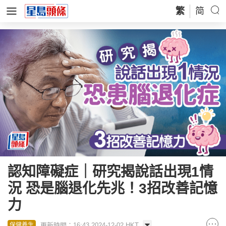
繁
简
認知障礙症｜研究揭說話出現1情
況 恐是腦退化先兆！3招改善記憶
力
更新時間：16:43 2024-12-02 HKT
保健養生