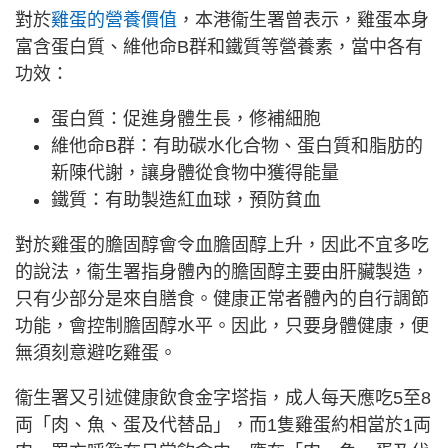
對於
雞蛋的營養價值
，本港衞生署曾表示，雞蛋本身
富含蛋白質、維他命B群和鐵質等營養素，當中各有
功效：
蛋白質：促進身體生長，修補細胞
維他命B群：有助碳水化合物、蛋白質和脂肪的
新陳代謝，讓身體從食物中獲得能量
鐵質：有助製造紅血球，預防貧血
對於雞蛋的膽固醇會令血膽固醇上升，因此不宜多吃
的說法，衞生署指身體內的膽固醇主要由肝臟製造，
只有少部分是來自膳食。健康正常者體內的自行調節
功能，會控制膽固醇水平。因此，只要身體健康，便
無須刻意避吃雞蛋。
衞生署又引述健康飲食金字塔指，成人每天應吃5至8
両「肉、魚、蛋及代替品」，而1隻雞蛋約相當於1両