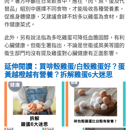
肉。署方呼籲在日常飲食中，應在「肉、魚、蛋及代
替品」組別中選擇不同食物，才能吸收各種營養素，
促進身體健康，又建議食肆不妨多以雞蛋為食材，創
作健康菜式。
此外，另有說法指為多吃雞蛋可降低血膽固醇，有利
心臟健康。但衞生署指出，不論是世衞或英美等國的
衞生部門均沒有提及雞蛋對心臟健康有正面影響。
延伸閱讀：買啡殼雞蛋/白殼雞蛋好？蛋
黃越橙越有營養？拆解雞蛋6大迷思