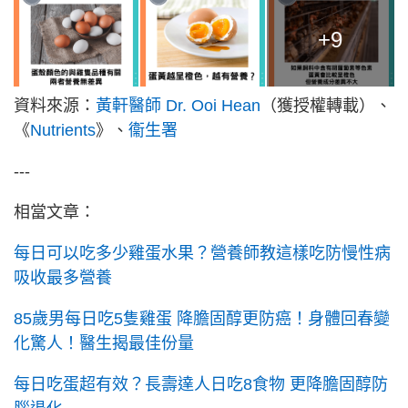
+9
資料來源：
黃軒醫師 Dr. Ooi Hean
（獲授權轉載）、
《
Nutrients
》、
衞生署
---
相當文章：
每日可以吃多少雞蛋水果？營養師教這樣吃防慢性病
吸收最多營養
85歲男每日吃5隻雞蛋 降膽固醇更防癌！身體回春變
化驚人！醫生揭最佳份量
每日吃蛋超有效？長壽達人日吃8食物 更降膽固醇防