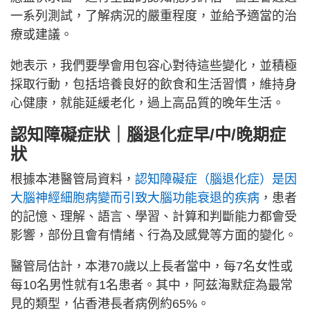
一系列測試，了解病況的嚴重程度，並給予適當的治
療或建議。
她表示，我們要學會用包容心對待這些變化，並積極
採取行動，包括培養良好的飲食和生活習慣，維持身
心健康，就能延緩老化，過上高品質的晚年生活。
認知障礙症狀｜腦退化症早/中/晚期症
狀
根據本港醫管局資料，
認知障礙症（腦退化症）是因
大腦神經細胞病變而引致大腦功能衰退的疾病
，患者
的記憶、理解、語言、學習、計算和判斷能力都會受
影響，部份且會有情緒、行為及感覺等方面的變化。
醫管局估計，本港70歲以上長者當中，每7名女性或
每10名男性就有1名患者。其中，阿兹海默症為最常
見的類型，佔香港長者病例約65%。