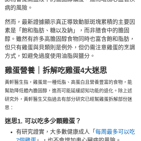
病的風險。
然而，最新證據顯示真正導致動脈斑塊累積的主要因
素是「飽和脂肪、糖以及鈉」，而非膳食中的膽固
醇。雖然有許多高膽固醇食物同時也富含飽和脂肪，
但只有雞蛋與貝類則是例外，但仍需注意雞蛋的烹調
方式，如避免過度使用油脂與鹽分。
雞蛋營養｜拆解吃雞蛋4大迷思
黃軒醫生指，雞蛋是一種低脂、高蛋白且營養豐富的食物，能
幫助降低體內膽固醇，進而可能延緩認知功能的退化。除上述
研究外，黃軒醫生又指過去有部分研究已經幫雞蛋拆解部份迷
思：
迷思1. 可以吃多少顆雞蛋？
有研究證實，大多數健康成人「
每周最多可以吃
7個雞蛋
」，也不會增加患心臟病的風險。