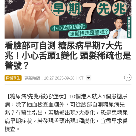
看臉部可自測 糖尿病早期7大先
兆！小心舌頭1變化 頭髮稀疏也是
警號？
更新時間：18:27 2025-09-28 HKT
保健養生
【糖尿病/先兆/徵兆/症狀】10個港人就人1個患糖尿
病，除了抽血檢查血糖外，可從臉部自測糖尿病先
兆？有醫生指出，若臉部出現7大變化，恐是患糖尿
病早期症狀。若發現舌頭出現1種變化，宜盡早求醫
檢查。