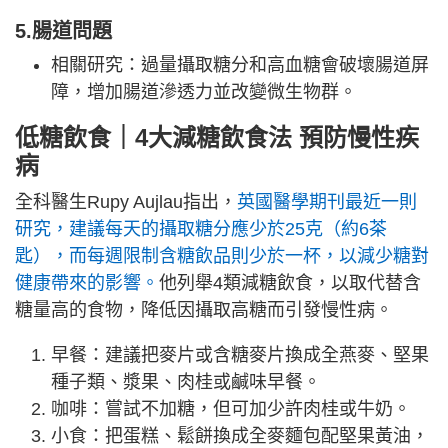
5.腸道問題
相關研究：過量攝取糖分和高血糖會破壞腸道屏
障，增加腸道滲透力並改變微生物群。
低糖飲食｜4大減糖飲食法 預防慢性疾
病
全科醫生Rupy Aujlau指出，
英國醫學期刊最近一則
研究，建議每天的攝取糖分應少於25克（約6茶
匙），而每週限制含糖飲品則少於一杯，以減少糖對
健康帶來的影響。
他列舉4類減糖飲食，以取代替含
糖量高的食物，降低因攝取高糖而引發慢性病。
早餐：建議把麥片或含糖麥片換成全燕麥、堅果
種子類、漿果、肉桂或鹹味早餐。
咖啡：嘗試不加糖，但可加少許肉桂或牛奶。
小食：把蛋糕、鬆餅換成全麥麵包配堅果黃油，