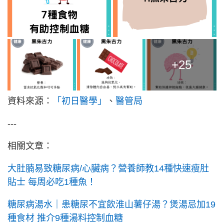
+25
資料來源：
「初日醫學」
、
醫管局
---
相關文章：
大肚腩易致糖尿病/心臟病？營養師教14種快速瘦肚
貼士 每周必吃1種魚！
糖尿病湯水｜患糖尿不宜飲淮山薯仔湯？煲湯忌加19
種食材 推介9種湯料控制血糖