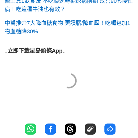
醫生靠1飲食法 不吃藥逆轉糖尿病前期 改善90%慢性
病！吃這種牛油也有效？
中醫推介7大降血糖食物 更護腦/降血壓！吃麵包加1
物血糖降30%
↓立即下載星島頭條App↓