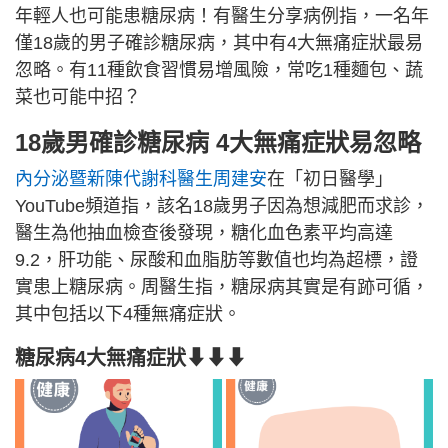
年輕人也可能患糖尿病！有醫生分享病例指，一名年
僅18歲的男子確診糖尿病，其中有4大無痛症狀最易
忽略。有11種飲食習慣易增風險，常吃1種麵包、蔬
菜也可能中招？
18歲男確診糖尿病 4大無痛症狀易忽略
內分泌暨新陳代謝科醫生周建安
在「初日醫學」
YouTube頻道指，該名18歲男子因為想減肥而求診，
醫生為他抽血檢查後發現，糖化血色素平均高達
9.2，肝功能、尿酸和血脂肪等數值也均為超標，證
實患上糖尿病。周醫生指，糖尿病其實是有跡可循，
其中包括以下4種無痛症狀。
糖尿病4大無痛症狀⬇⬇⬇