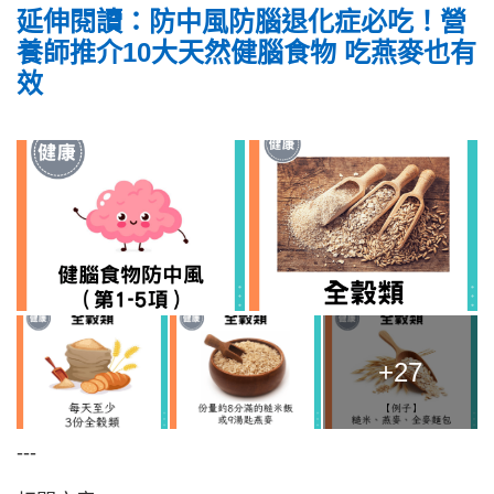
延伸閱讀：防中風防腦退化症必吃！營
養師推介10大天然健腦食物 吃燕麥也有
效
+27
---