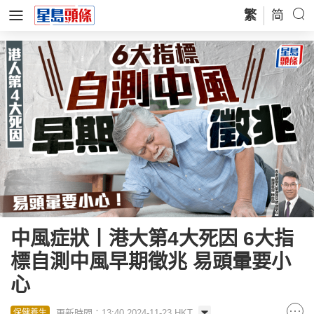
繁
简
中風症狀丨港大第4大死因 6大指
標自測中風早期徵兆 易頭暈要小
心
更新時間：13:40 2024-11-23 HKT
保健養生