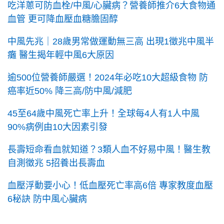
吃洋蔥可防血栓/中風/心臟病？營養師推介6大食物通
血管 更可降血壓血糖膽固醇
中風先兆｜28歲男常做運動無三高 出現1徵兆中風半
癱 醫生揭年輕中風6大原因
逾500位營養師嚴選！2024年必吃10大超級食物 防
癌率近50% 降三高/防中風/減肥
45至64歲中風死亡率上升！全球每4人有1人中風
90%病例由10大因素引發
長壽短命看血就知道？3類人血不好易中風！醫生教
自測徵兆 5招養出長壽血
血壓浮動要小心！低血壓死亡率高6倍 專家教度血壓
6秘訣 防中風心臟病