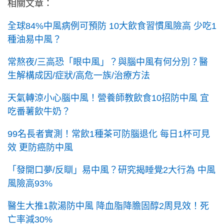
相關文章：
全球84%中風病例可預防 10大飲食習慣風險高 少吃1
種油易中風？
常熬夜/三高恐「眼中風」？與腦中風有何分別？醫
生解構成因/症狀/高危一族/治療方法
天氣轉涼小心腦中風！營養師教飲食10招防中風 宜
吃番薯飲牛奶？
99名長者實測！常飲1種茶可防腦退化 每日1杯可見
效 更防癌防中風
「發開口夢/反瞓」易中風？研究揭睡覺2大行為 中風
風險高93%
醫生大推1款湯防中風 降血脂降膽固醇2周見效！死
亡率減30%