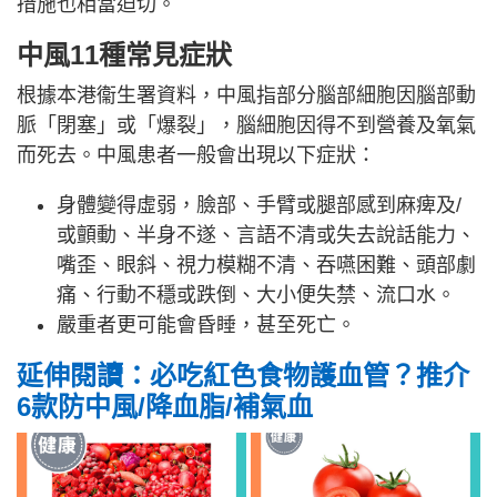
措施也相當迫切。
中風11種常見症狀
根據本港衞生署資料，中風指部分腦部細胞因腦部動
脈「閉塞」或「爆裂」，腦細胞因得不到營養及氧氣
而死去。中風患者一般會出現以下症狀：
身體變得虛弱，臉部、手臂或腿部感到麻痺及/
或顫動、半身不遂、言語不清或失去說話能力、
嘴歪、眼斜、視力模糊不清、吞嚥困難、頭部劇
痛、行動不穩或跌倒、大小便失禁、流口水。
嚴重者更可能會昏睡，甚至死亡。
延伸閱讀：必吃紅色食物護血管？推介
6款防中風/降血脂/補氣血