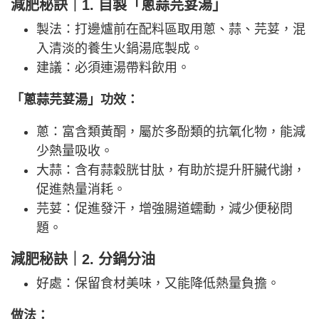
減肥秘訣｜1. 自製「蔥蒜芫荽湯」
製法：打邊爐前在配料區取用蔥、蒜、芫荽，混
入清淡的養生火鍋湯底製成。
建議：必須連湯帶料飲用。
「蔥蒜芫荽湯」功效：
蔥：富含類黃酮，屬於多酚類的抗氧化物，能減
少熱量吸收。
大蒜：含有蒜穀胱甘肽，有助於提升肝臟代謝，
促進熱量消耗。
芫荽：促進發汗，增強腸道蠕動，減少便秘問
題。
減肥秘訣｜2. 分鍋分油
好處：保留食材美味，又能降低熱量負擔。
做法：