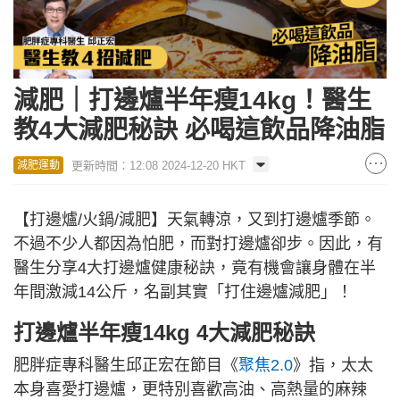
減肥｜打邊爐半年瘦14kg！醫生
教4大減肥秘訣 必喝這飲品降油脂
更新時間：12:08 2024-12-20 HKT
減肥運動
【打邊爐/火鍋/減肥】天氣轉涼，又到打邊爐季節。
不過不少人都因為怕肥，而對打邊爐卻步。因此，有
醫生分享4大打邊爐健康秘訣，竟有機會讓身體在半
年間激減14公斤，名副其實「打住邊爐減肥」！
打邊爐半年瘦14kg 4大減肥秘訣
肥胖症專科醫生邱正宏在節目《
聚焦2.0
》指，太太
本身喜愛打邊爐，更特別喜歡高油、高熱量的麻辣