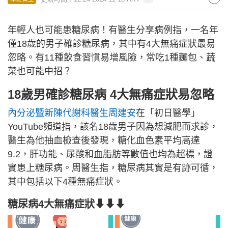
年輕人也可能患糖尿病！有醫生分享病例指，一名年
僅18歲的男子確診糖尿病，其中有4大無痛症狀最易
忽略。有11種飲食習慣易增風險，常吃1種麵包、蔬
菜也可能中招？
18歲男確診糖尿病 4大無痛症狀易忽略
內分泌暨新陳代謝科醫生周建安
在「初日醫學」
YouTube頻道指，該名18歲男子因為想減肥而求診，
醫生為他抽血檢查後發現，糖化血色素平均高達
9.2，肝功能、尿酸和血脂肪等數值也均為超標，證
實患上糖尿病。周醫生指，糖尿病其實是有跡可循，
其中包括以下4種無痛症狀。
糖尿病4大無痛症狀⬇⬇⬇