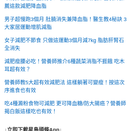
薦這款減肥降血脂
男子超慢跑3個月 肚腩消失兼降血脂！醫生教4秘訣 3
大家居運動增肌減脂
女子減肥不節食 只做這運動3個月減7kg 脂肪肝腎石
全消失
減肥瘦腰必吃！營養師推介6種蔬菜消脂不捱餓 吃木
耳超有效？
營養師教5大超有效減肥法 這樣躺著可變瘦！按這次
序進食也有效
吃4種澱粉食物可減肥 更可降血糖/防大腸癌？營養師
揭白飯這樣吃也有效！
↓立即下載星島頭條App↓