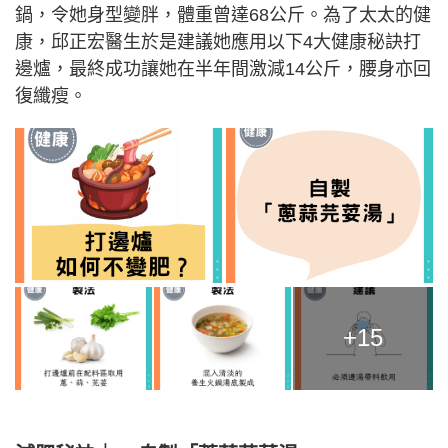
鍋，令她身型變胖，體重曾達68公斤。為了太太的健
康，邱正宏醫生於是建議她應用以下4大健康秘訣打
邊爐，最終成功讓她在半年間激減14公斤，腰身亦回
復纖瘦。
+15