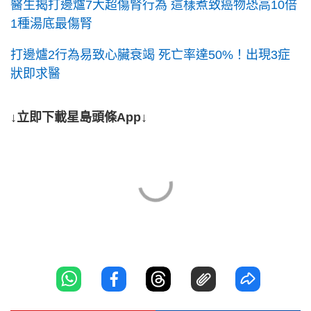
醫生揭打邊爐7大超傷腎行為 這樣煮致癌物恐高10倍
1種湯底最傷腎
打邊爐2行為易致心臟衰竭 死亡率達50%！出現3症
狀即求醫
↓立即下載星島頭條App↓