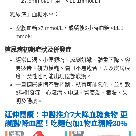
「≥7.8mmol/L」至「<11.1mmol/L」
「糖尿病」血糖水平：
空腹血糖≥7 mmol/L，或餐後2小時血糖>11.1
mmol/L
糖尿病初期症狀及併發症
經常口渴、小便頻密、感到飢餓、體重下降、容
易疲倦、視力模糊、傷口不易癒合，以及皮膚痕
癢，女性也可能出現陰部痕癢。
一旦糖尿病情不受控制，就有可能惡化，並引致
6種併發症：心臟病、中風、腎衰竭、截肢、失
明及陽痿。
延伸閱讀：中醫推介7大降血糖食物 更
護腦/降血壓！吃麵包加1物血糖降30%