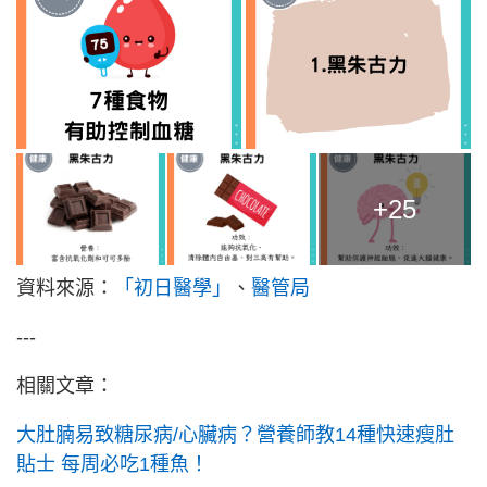
+25
資料來源：
「初日醫學」
、
醫管局
---
相關文章：
大肚腩易致糖尿病/心臟病？營養師教14種快速瘦肚
貼士 每周必吃1種魚！