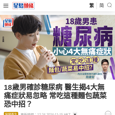
繁
简
18歲男確診糖尿病 醫生揭4大無
痛症狀易忽略 常吃這種麵包蔬菜
恐中招？
更新時間：12:24 2024-11-15 HKT
保健養生