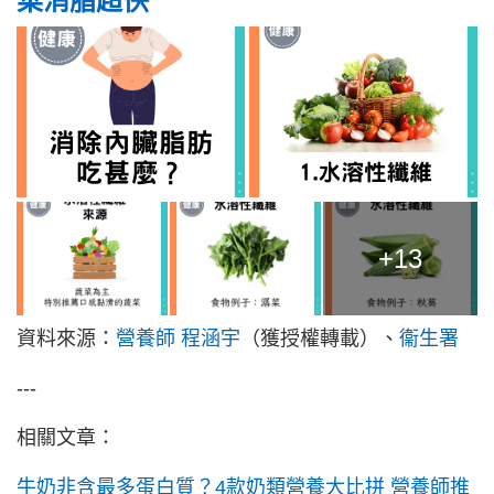
菜消脂超快
+13
資料來源：
營養師 程涵宇
（獲授權轉載）、
衞生署
---
相關文章：
牛奶非含最多蛋白質？4款奶類營養大比拼 營養師推