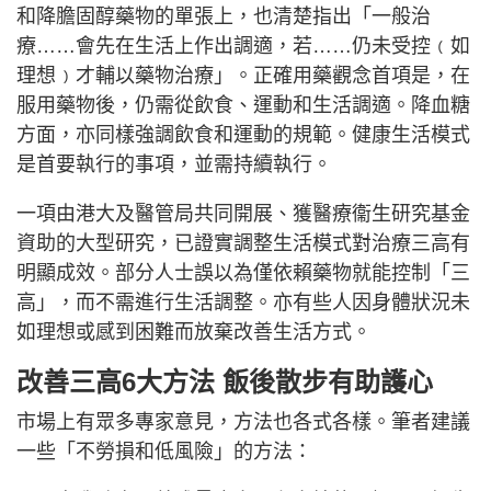
和降膽固醇藥物的單張上，也清楚指出「一般治
療……會先在生活上作出調適，若……仍未受控﹙如
理想﹚才輔以藥物治療」。正確用藥觀念首項是，在
服用藥物後，仍需從飲食、運動和生活調適。降血糖
方面，亦同樣強調飲食和運動的規範。健康生活模式
是首要執行的事項，並需持續執行。
一項由港大及醫管局共同開展、獲醫療衞生研究基金
資助的大型研究，已證實調整生活模式對治療三高有
明顯成效。部分人士誤以為僅依賴藥物就能控制「三
高」，而不需進行生活調整。亦有些人因身體狀況未
如理想或感到困難而放棄改善生活方式。
改善三高6大方法 飯後散步有助護心
市場上有眾多專家意見，方法也各式各樣。筆者建議
一些「不勞損和低風險」的方法：