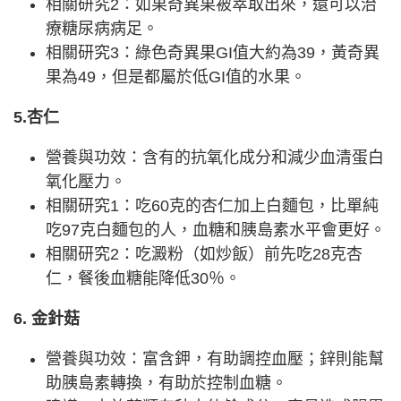
相關研究2：如果奇異果被萃取出來，還可以治
療糖尿病病足。
相關研究3：綠色奇異果GI值大約為39，黃奇異
果為49，但是都屬於低GI值的水果。
5.杏仁
營養與功效：含有的抗氧化成分和減少血清蛋白
氧化壓力。
相關研究1：吃60克的杏仁加上白麵包，比單純
吃97克白麵包的人，血糖和胰島素水平會更好。
相關研究2：吃澱粉（如炒飯）前先吃28克杏
仁，餐後血糖能降低30％。
6. 金針菇
營養與功效：富含鉀，有助調控血壓；鋅則能幫
助胰島素轉換，有助於控制血糖。