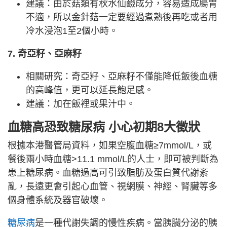
建議：由於菇類有秋水仙鹼成分，容易造成腸胃
不適，所以金針菇一定要經過煮熟後再吃或者用
冷水浸泡1至2個小時。
7. 奇亞籽、亞麻籽
相關研究：奇亞籽、亞麻籽不僅能降低飯後血糖
的高峰值，更可以延長飽足感。
建議：加在飯裡或果汁中。
血糖高恐致糖尿病 小心初期8大徵狀
根據本港醫管局資料，如果空腹血糖≥7mmol/L，或
餐後兩小時血糖>11.1 mmol/L的人士，即可被判斷為
患上糖尿病。血糖過高可引致脂肪及蛋白質代謝紊
亂，長遠更會引起心血管、視網膜、神經、腎臟等多
個身體系統及器官破壞。
糖尿病
是一種代謝失調的慢性疾病。當胰臟分泌的胰