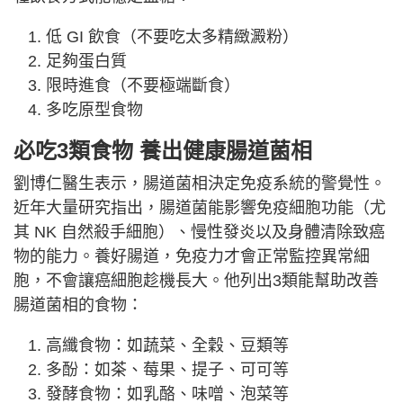
低 GI 飲食（不要吃太多精緻澱粉）
足夠蛋白質
限時進食（不要極端斷食）
多吃原型食物
必吃3類食物 養出健康腸道菌相
劉博仁醫生表示，腸道菌相決定免疫系統的警覺性。
近年大量研究指出，腸道菌能影響免疫細胞功能（尤
其 NK 自然殺手細胞）、慢性發炎以及身體清除致癌
物的能力。養好腸道，免疫力才會正常監控異常細
胞，不會讓癌細胞趁機長大。他列出3類能幫助改善
腸道菌相的食物：
高纖食物：如蔬菜、全穀、豆類等
多酚：如茶、莓果、提子、可可等
發酵食物：如乳酪、味噌、泡菜等