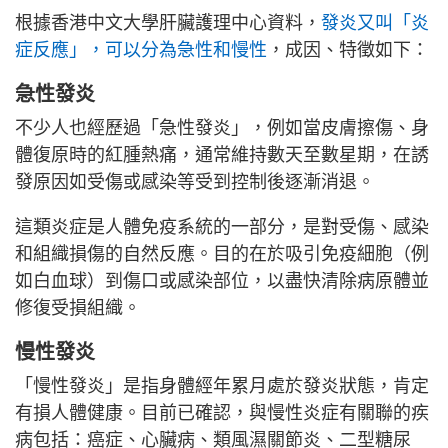
根據香港中文大學肝臟護理中心資料，
發炎又叫「炎
症反應」，可以分為急性和慢性
，成因、特徵如下：
急性發炎
不少人也經歷過「急性發炎」，例如當皮膚擦傷、身
體復原時的紅腫熱痛，通常維持數天至數星期，在誘
發原因如受傷或感染等受到控制後逐漸消退。
這類炎症是人體免疫系統的一部分，是對受傷、感染
和組織損傷的自然反應。目的在於吸引免疫細胞（例
如白血球）到傷口或感染部位，以盡快清除病原體並
修復受損組織。
慢性發炎
「慢性發炎」是指身體經年累月處於發炎狀態，肯定
有損人體健康。目前已確認，與慢性炎症有關聯的疾
病包括：癌症、心臟病、類風濕關節炎、二型糖尿