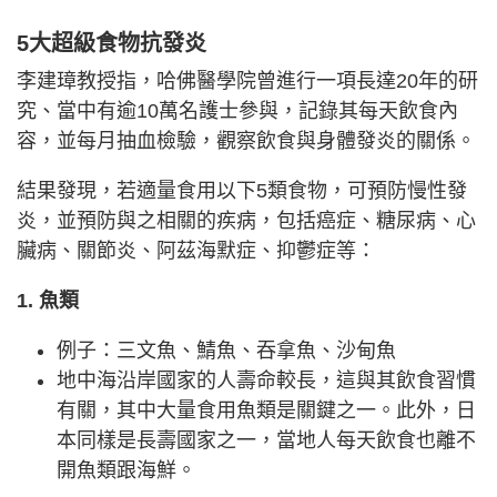
5大超級食物抗發炎
李建璋教授指，哈佛醫學院曾進行一項長達20年的研
究、當中有逾10萬名護士參與，記錄其每天飲食內
容，並每月抽血檢驗，觀察飲食與身體發炎的關係。
結果發現，若適量食用以下5類食物，可預防慢性發
炎，並預防與之相關的疾病，包括癌症、糖尿病、心
臟病、關節炎、阿茲海默症、抑鬱症等：
1. 魚類
例子：三文魚、鯖魚、吞拿魚、沙甸魚
地中海沿岸國家的人壽命較長，這與其飲食習慣
有關，其中大量食用魚類是關鍵之一。此外，日
本同樣是長壽國家之一，當地人每天飲食也離不
開魚類跟海鮮。