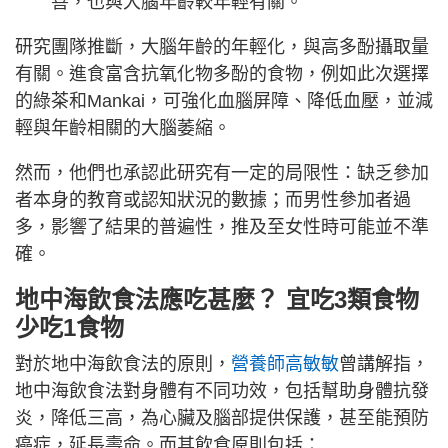
善，也與大腦年齡較年輕有關。
研究團隊推斷，大腦年齡的年輕化，與高多酚攝取量
有關。進食富含抗氧化物多酚的食物，例如此次選擇
的綠茶和Mankai，可強化血腦屏障、降低血壓，並減
輕與年齡相關的大腦萎縮。
然而，他們也承認此研究有一定的局限性：缺乏參加
者本身的教育或認知狀況的數據；而男性參加者過
多，影響了結果的普遍性，推及至女性時可能並不準
確。
地中海飲食法應吃甚麼？ 宜吃3類食物
少吃1食物
對於地中海飲食法的原則，
營養師高敏敏
曾講解指，
地中海飲食法對身體有不同功效，包括幫助身體抗發
炎，降低三高，為心臟及腦部提供保護，甚至能預防
癌症，延長壽命。而其飲食原則包括：