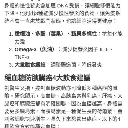
身體的慢性發炎會加速 DNA 受損、讓細胞修復能力
下降。他列出3種能減少慢性發炎的食物，讓免疫系
統不會一直處於戰鬥狀態，也讓細胞活得更健康：
橄欖油、多酚（莓果）、蔬果多樣性
：抗氧化能
力強
Omega-3（魚油）
：減少促發炎因子 IL-6、
TNF-α
大量膳食纖維
：調整腸道菌，降低發炎
穩血糖防胰臟癌4大飲食建議
劉醫生又指，控制血糖波動亦可降低多種癌症的風
險。研究顯示，高血糖、高胰島素與乳癌、肝癌、大
腸癌和胰臟癌都有明確關聯。因為血糖越高，身體需
要更多胰島素，而胰島素是一種促生長的荷爾蒙，會
刺激細胞快速增生，長久下來恐養出癌症。以下的4
種飲食方式能穩定血糖：