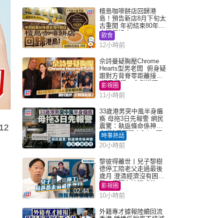
檀島咖啡餅店回歸港
島！預告新店8月下旬太
古重開 年初結束80年歷
史灣仔總店
飲食
12小時前
佘詩曼疑胸壓Chrome
Hearts型男老闆 俯身疑
跟對方背脊零距離接觸
網民驚呼：企側邊唔
影視圈
得？
11小時前
33歲港男突中風半身癱
瘓 母拖3日先報警 網民
震驚：執返條命係神蹟
12
自爆2個惡習｜Juicy叮
時事熱話
20小時前
黎彼得離世丨兒子黎樹
德停工陪老父走過最後
歲月 澄清經濟沒有困
難：傳聞有誇張成份
影視圈
02:44
10小時前
外籍專才據報陸續回流