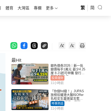
繁
简
育
體育
大灣區
專欄
更多
最Hit
銀色債券2026｜新一批
銀債每手1萬元 最少4.25
厘 8.21起可申購 發行金
額最多550億
投資理財
11小時前
「你個frd廢！」JUPAS
放榜炫耀港大醫科Offer
名校女生囂張留言惹眾
怒 醫學院澄清：宣稱
時事熱話
「40.5分獲錄取」不符事
11小時前
實｜Juicy叮