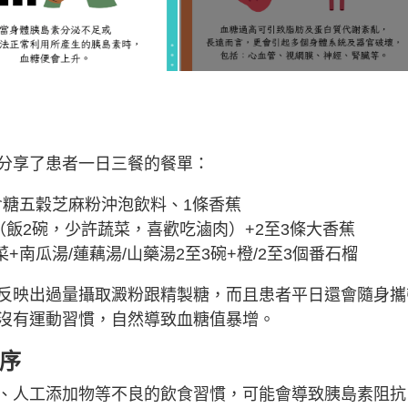
分享了患者一日三餐的餐單：
含糖五穀芝麻粉沖泡飲料、1條香蕉
飯2碗，少許蔬菜，喜歡吃滷肉）+2至3條大香蕉
+南瓜湯/蓮藕湯/山藥湯2至3碗+橙/2至3個番石榴
反映出過量攝取澱粉跟精製糖，而且患者平日還會隨身攜
沒有運動習慣，自然導致血糖值暴增。
順序
、人工添加物等不良的飲食習慣，可能會導致胰島素阻抗