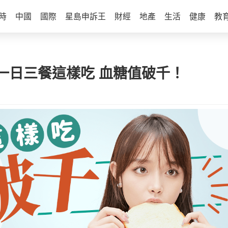
時
中國
國際
星島申訴王
財經
地產
生活
健康
教
一日三餐這樣吃 血糖值破千！