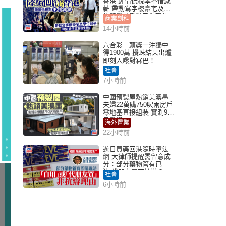
香港 鍾情低稅率不惜減
薪 帶動寫字樓豪宅及學
位競爭「香港已重現生
商業創科
機」
14小時前
六合彩︱頭獎一注獨中
得1900萬 攪珠結果出爐
即刻入嚟對冧巴！
社會
7小時前
中國預製屋熱銷美澳墨
夫婦22萬購750呎兩房戶
零地基直接組裝 實測9個
月激讚
海外置業
22小時前
遊日買藥回港隨時墮法
網 大律師提醒需留意成
分：部分藥物管有已違
法 代朋友買可抗辯？
社會
6小時前