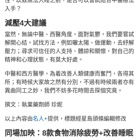
性、以致無法入睡之前，是否可以嘗試結合中醫療法
入手？
減壓4大建議
當然，無論中醫、西醫角度，面對氣鬱，我們要嘗試
解開心結。試找方法，例如曬太陽、做運動，去紓解
壓力；尋求可信任的人支持、體諒和關懷，對自己的
精神和心理狀態，有莫大好處。
中醫和西方醫學，為着改善人類健康而奮鬥，各得其
所；有時候大家故之然有分別，不過有時候兩者亦有
異曲同工之妙，我們不妨多花時間去探個究竟。
撰文：執業藥劑師 珍妮
以上內容由
名人+
提供，標題經星島頭條編輯修改
同場加映：
8款食物消除疲勞+改善睡眠