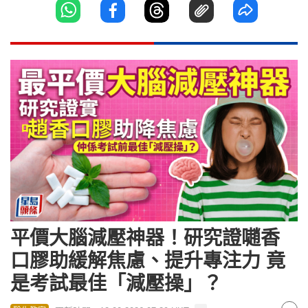
平價大腦減壓神器！研究證𡁻香
口膠助緩解焦慮、提升專注力 竟
是考試最佳「減壓操」？