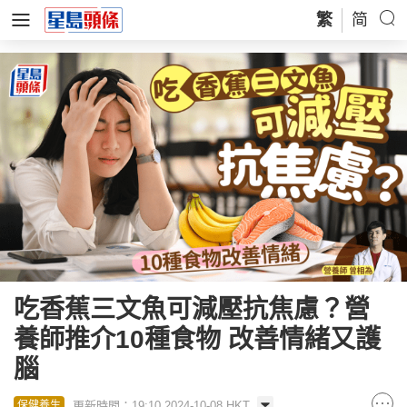
繁
简
吃香蕉三文魚可減壓抗焦慮？營
養師推介10種食物 改善情緒又護
腦
更新時間：19:10 2024-10-08 HKT
保健養生