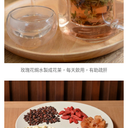
玫瑰花焗水製成花茶，每天飲用，有助疏肝