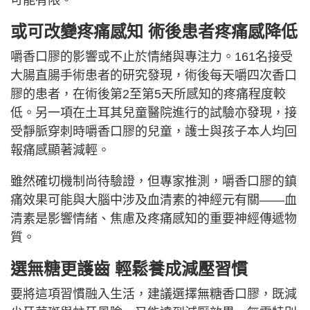
可能有限。
或可改變疼痛感知 術後患者疼痛感降低
嚼香口膠的影響或不止於情緒與專注力。161名接受
大腸直腸手術患者的研究發現，術後每天嚼四次香口
膠的患者，在術後第2至第5天所感知的疼痛程度較
低。另一項在土耳其兒童醫院進行的試驗亦發現，接
受靜脈穿刺時嚼香口膠的兒童，護士與孩子本人均回
報痛感顯著減輕。
雖然確切機制尚待驗證，但專家推測，嚼香口膠的鎮
痛效果可能與大腦中涉及血清素的神經元有關——血
清素是影響情緒、焦慮及疼痛感知的重要神經傳遞物
質。
選無糖更護齒 輕鬆養成減壓習慣
要將這項習慣融入生活，建議選擇無糖香口膠，既減