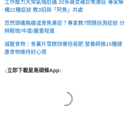
工作壓力大常氣喘肚痛 20多歲女確診焦慮症 專家解
構22種症狀 教3招與「阿焦」共處
忽然頭痛胸痛或患焦慮症？專家教7問題自測症狀 分
辨輕微/中度/嚴重程度
減壓食物｜食薯片雪糕快樂但易肥 營養師推15種健
康食物維持好心情
↓立即下載星島頭條App↓