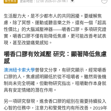
更新時間：12:00 2026-07-29 HKT
醫生教室
生活壓力大，是不少都市人的共同困擾。要緩解焦
慮，除了冥想、運動或聽音樂之外，還有一個「超高
性價比」的大腦減壓神器——嚼香口膠。多項研究證
實，嚼香口膠不僅有助降低焦慮，更可能改善考試表
現，甚至改變痛覺感知。
嚼
香口膠
有效減壓 研究：顯著降低焦慮
感
澳洲紐卡索大學
曾發文分享，有研究顯示，經常嚼香
口膠的人，焦慮感明顯低於從不咀嚼者。雖然背後機
制尚未完全明確，但動物研究指出，咀嚼動作本身就
具有安定情緒的潛在作用。
另一項研究發現，進食香口膠的組別在需要持續投入
心智的任務中，注意力和警覺性均有所改善。2019年