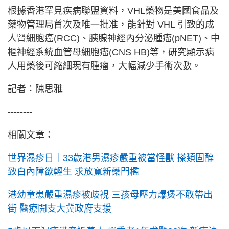
根據香港罕見疾病聯盟資料，VHL藥物是美國食品及
藥物管理局首次及唯一批准，能針對 VHL 引致的成
人腎細胞癌(RCC)、胰腺神經內分泌腫瘤(pNET)、中
樞神經系統血管母細胞瘤(CNS HB)等，研究顯示病
人用藥後可縮細現有腫瘤，大幅減少手術次數。
記者：陳思雅
--------
相關文章：
世界濕疹日｜33歲港男濕疹嚴重被當怪獸 搽類固醇
致白內障欲輕生 求放寬新藥門檻
港幼童患嚴重濕疹被歧視 三孩母壓力爆煲不敢帶出
街 醫療開支大冀政府支援