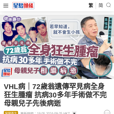
繁
简
VHL病｜72歲翁遺傳罕見病全身
狂生腫瘤 抗病30多年手術做不完
母親兒子先後病逝
更新時間：19:05 2024-09-25 HKT
保健養生