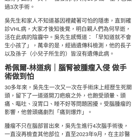
過3次手術。
吳先生和家人不知道基因裡藏著可怕的隱患，直到確
診VHL病，大家才後知後覺，明白親人們為何早逝，
活在此病的陰霾中。吳先生感慨道：「早知道就不會
生小孩了」，萬幸的是，經過遺傳科檢測，他的長子
以及孫子（小兒子所生的）皆沒有遺傳此病。
希佩爾-林道病｜腦腎被腫瘤入侵 做手
術做到怕
30多年來，吳先生一次又一次在手術床上經歷生死關
頭，留下了一道道開刀疤痕之外，也飽受頭暈、頭
痛、嘔吐、沒胃口、睡不好等問題困擾。受腦腫瘤的
影響，他曾頭痛劇烈「痛到爆炸」。
腫瘤不只在腦部冒出來，吳先生進行4次腦手術後，
一直沒再檢查其他部位，直至2023年9月，在主診醫