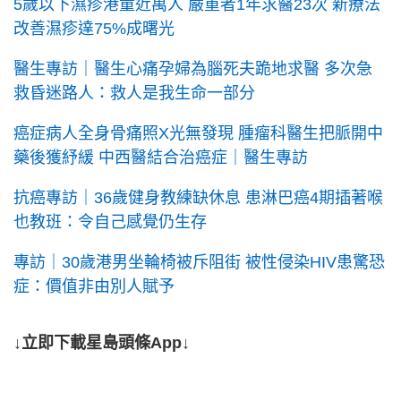
5歲以下濕疹港童近萬人 嚴重者1年求醫23次 新療法
改善濕疹達75%成曙光
醫生專訪｜醫生心痛孕婦為腦死夫跪地求醫 多次急
救昏迷路人：救人是我生命一部分
癌症病人全身骨痛照X光無發現 腫瘤科醫生把脈開中
藥後獲紓緩 中西醫結合治癌症｜醫生專訪
抗癌專訪｜36歲健身教練缺休息 患淋巴癌4期插著喉
也教班：令自己感覺仍生存
專訪｜30歲港男坐輪椅被斥阻街 被性侵染HIV患驚恐
症：價值非由別人賦予
↓立即下載星島頭條App↓