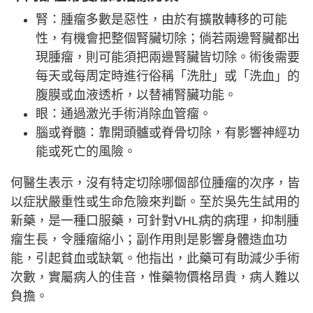
腎：腫瘤多數是惡性，由於有擴散轉移的可能
性，有機會把整個腎臟切除；倘若兩邊腎臟都出
現腫瘤，則可能須把兩邊腎臟皆切除。術後需要
每天或每周定時進行俗稱「洗肚」或「洗血」的
腹膜或血液透析，以替補腎臟功能。
眼：通過激光手術消除血管瘤。
腦或脊髓：靠開頭髗或脊骨切除，有影響神經功
能或死亡的風險。
何醫生表示，沒有特定切除哪個部位腫瘤的次序，皆
以症狀嚴重性或生命危險來判斷。至於吳先生試用的
新藥，是一種口服藥，可針對VHL病的病理，抑制腫
瘤生長，令腫瘤縮小；副作用則是影響身體造血功
能，引起貧血或缺氧。他指出，此藥可有助減少手術
次數，實屬病人的佳音，惟藥物價格昂貴，病人難以
負擔。