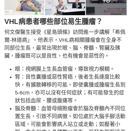
+8
VHL病患者哪些部位易生腫瘤？
何文傑醫生接受《星島頭條》訪問進一步講解「希佩
爾-林道病」。他表示，VHL病相關腫瘤會在全身不
同部位生長，最常出現於眼、腦、脊髓、腎臟及胰
臟，腫瘤既可以是良性，也有機會是惡性的。
眼：視網膜上生長血管瘤，導致視力模糊。
腎：良性囊腫或惡性腎癌，後者生長速度比較
快，有擴散轉移的可能。即使囊腫或腫瘤生長到
5-6cm，亦可以沒有任何症狀；有可能發生的症
狀包括血尿、腰或腹痛等。
腦及脊髓：血管母細胞瘤會於腦及脊髓內不同位
置生長，引致不同病徵。如位處於大腦手腳活動
區域，可能會影響病人站立或走動；如壓著小