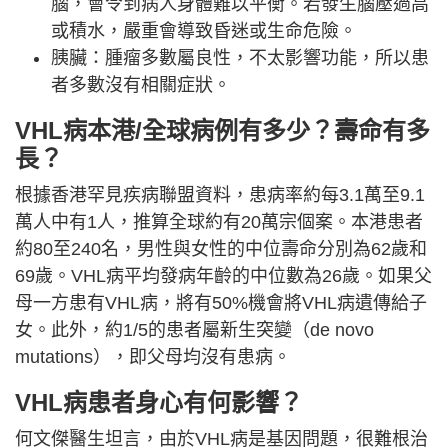
腦，會令到病人身體難以平衡。若發生腦壓過高
或積水，嚴重會導致昏迷或生命危險。
胰臟：腫瘤多數屬良性，不太影響功能，所以患
者多數沒有相關症狀。
VHL病本港/全球病例有多少？壽命有多
長？
根據香港罕見疾病聯盟資料，患病率約每3.1萬至9.1
萬人中有1人，推算全球約有20萬宗個案。本港患者
約80至240名，男性與女性的中位壽命分別為62歲和
69歲。VHL病平均發病年齡的中位數為26歲。如果父
母一方患有VHL病，將有50%機會將VHL病遺傳給子
女。此外，約1/5的患者屬新生突變（de novo
mutations），即父母均沒有患病。
VHL病患者身心有何影響？
何文傑醫生坦言，由於VHL病是基因問題，很難根治