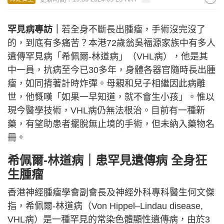
罕見病專訪｜
若全身不斷長出腫瘤，手術沒完沒了
的，到底有多痛苦？本港72歲翁吳福源家族中有多人
遺傳罕見病「希佩爾-林道病」（VHL病），他是其
中一員，抗病至今已30多年，身體各器官隨時長出腫
瘤，如同揹著計時炸彈。母親和兒子相繼因此病離
世，他慨嘆「如果一早知道，就不會生小孩」。惟以
現今醫學技術，VHL病仍無法根治。目前有一種新
藥，有望助患者擺脫無止境的手術，但未納入藥物名
冊。
希佩爾-林道病｜患罕見遺傳病 全身狂
生腫瘤
香港神經腫瘤學會副會長及神經外科專科醫生何文傑
指，希佩爾-林道病（Von Hippel–Lindau disease,
VHL病）是一種罕見的常染色體顯性遺傳病，由於3