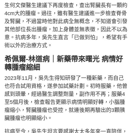
生何文傑醫生建議下再度檢查，查出腎臟長有一顆約
4cm大的腫瘤。過往，雖有醫生建議進一步檢查脊骨
及腎臟，不過當時他對此病全無概念，不知道會引發
其他部位長出腫瘤，加上身體並無表徵，因此不以為
意。抗病多年，吳先生直言「已做到怕」，希望有手
術以外的治療方式。
希佩爾-林道病｜新藥帶來曙光 病情好
轉腫瘤縮細
2023年11月，吳先生得知研發了一種新藥，而自己
也符合試用資格，遂參加試藥計劃。初時服藥，他曾
感到頭暈，經過醫生調整劑量，副作用不再；服藥4
至5個月後，檢查報告更顯示病情明顯好轉，小腦腫
瘤縮小，腎臟腫瘤也受控，就連後期再驗出的3顆胰
臟腫瘤也明顯縮小。
抗病至今，吳先生坦言要感謝太太多年來一直陪伴，