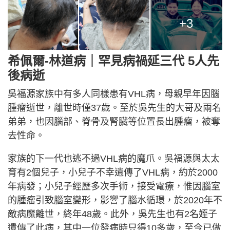
+3
希佩爾-林道病｜罕見病禍延三代 5人先
後病逝
吳福源家族中有多人同樣患有VHL病，母親早年因腦
腫瘤逝世，離世時僅37歲。至於吳先生的大哥及兩名
弟弟，也因腦部、脊骨及腎臟等位置長出腫瘤，被奪
去性命。
家族的下一代也逃不過VHL病的魔爪。吳福源與太太
育有2個兒子，小兒子不幸遺傳了VHL病，約於2000
年病發；小兒子經歷多次手術，接受電療，惟因腦室
的腫瘤引致腦室變形，影響了腦水循環，於2020年不
敵病魔離世，終年48歲。此外，吳先生也有2名姪子
遺傳了此病，其中一位發病時只得10多歲，至今已做