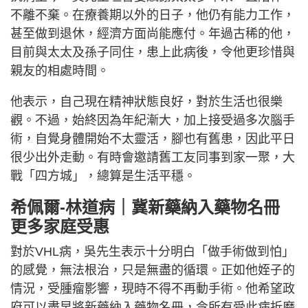
不離不棄。在療養期以外的日子，他仍有能力工作，
甚至做到退休，經濟方面尚能應付。年過古稀的他，
目前與太太及孫子同住，患上此病後，令他更珍惜與
親友的相處時間。
他表示，自己現在精神狀態良好，對於生活也很樂
觀。不過，始終因為年紀漸大，加上接受過多次腦手
術，自覺身體開始不太靈活，腳也有舊患，因此平日
很少出外走動。有時會邀請舊工友同事到家一聚，大
戰「四方城」，總算是生活平穩。
希佩爾-林道病｜冀新藥納入藥物名冊
更多家庭受惠
對於VHL病，吳先生表示十分明白「做手術做到怕」
的感覺，無法根治，只是無盡的循環。正如他姪子的
情況，受腫瘤影響，現時不得不再動手術。他希望政
府可以盡早將新藥納入藥物名冊，令所有受此病折磨