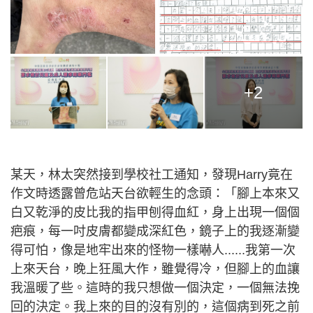
+2
某天，林太突然接到學校社工通知，發現Harry竟在
作文時透露曾危站天台欲輕生的念頭：「腳上本來又
白又乾淨的皮比我的指甲刨得血紅，身上出現一個個
疤痕，每一吋皮膚都變成深紅色，鏡子上的我逐漸變
得可怕，像是地牢出來的怪物一樣嚇人......我第一次
上來天台，晚上狂風大作，雖覺得冷，但腳上的血讓
我溫暖了些。這時的我只想做一個決定，一個無法挽
回的決定。我上來的目的沒有別的，這個病到死之前