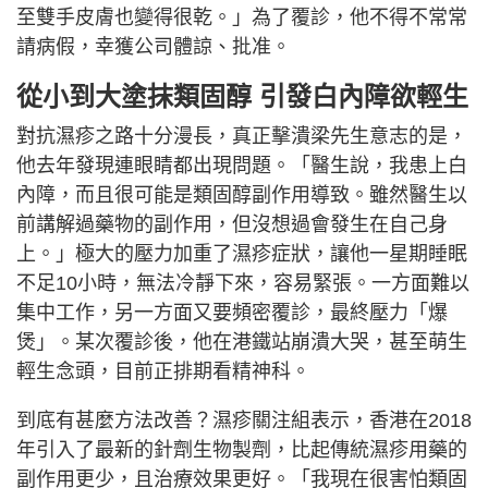
至雙手皮膚也變得很乾。」為了覆診，他不得不常常
請病假，幸獲公司體諒、批准。
從小到大塗抹類固醇 引發白內障欲輕生
對抗濕疹之路十分漫長，真正擊潰梁先生意志的是，
他去年發現連眼睛都出現問題。「醫生說，我患上白
內障，而且很可能是類固醇副作用導致。雖然醫生以
前講解過藥物的副作用，但沒想過會發生在自己身
上。」極大的壓力加重了濕疹症狀，讓他一星期睡眠
不足10小時，無法冷靜下來，容易緊張。一方面難以
集中工作，另一方面又要頻密覆診，最終壓力「爆
煲」。某次覆診後，他在港鐵站崩潰大哭，甚至萌生
輕生念頭，目前正排期看精神科。
到底有甚麼方法改善？濕疹關注組表示，香港在2018
年引入了最新的針劑生物製劑，比起傳統濕疹用藥的
副作用更少，且治療效果更好。「我現在很害怕類固