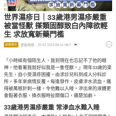
世界濕疹日｜33歲港男濕疹嚴重
被當怪獸 搽類固醇致白內障欲輕
生 求放寬新藥門檻
更新時間：20:43 2023-09-14 HKT
保健養生
「小時候有個陌生人，我到現在也忘記不了他的眼
神，他看著我就好似我是一隻怪獸。」現年33歲的梁
先生，自小受濕疹困擾，由求診兒科到成人分科診
所，多年來病情反覆。每逢發作，皮膚滲水流血，痛
得被萬根針刺一樣，令他難以入睡。滲出來的液體更
會黏著衣服，換衣服時扯開傷口，痛楚加劇。
33歲港男濕疹嚴重 常滲血水難入睡