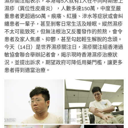
濕疹關注組表示，本港每5人就有1人在不同時期患上
濕疹（異位性皮膚炎），人數多達150萬，中度至嚴
重患者更超過50萬。痕癢、紅腫、滲水等症狀或會糾
纏患者一輩子，甚至剝奪日常生活及睡眠。縱然濕疹
不太可能致死，但無法根治又反覆發作的煎熬，會令
患者及家人焦慮、抑鬱，甚至勾起輕生解脫的念頭。
今天（14日）是世界濕疹關注日，濕疹關注組香港過
敏協會聯合舉辦記者會，揭示現時香港濕疹治療狀
況，並提出訴求，期望政府可降低用藥門檻，讓更多
患者得到適當治療。