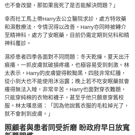
也不會改變，那如果我死了是否能解決問題？」
幸而社工馬上帶Harry去公立醫院求診，處方特效藥
和濕敷療法，令情況得以改善。Harry亦同時被轉介
至精神科，處方了安眠藥，目前仍需定期到兒科和精
神科覆診。
濕疹患者四季各面對不同問題：冬天乾燥，夏天出汗
痕癢，一抓皮膚就破損疼痛，也極容易受到刺激。林
太表示，Harry的皮膚變得較黝黑，四肢非常紅腫，
從小到大也不能使用沐浴露；晚上若不吃安眠藥就會
癢得無法入睡，非常辛苦。Harry也面對穿衣難題，
只能穿純棉的衣物和襪子，甚至乎他只願意穿舊校
服。林太嘆息道：「因為他說舊衣服的毛粒掉光了，
就不會刺到皮膚。」
照顧者與患者同受折磨 盼政府早日放寬