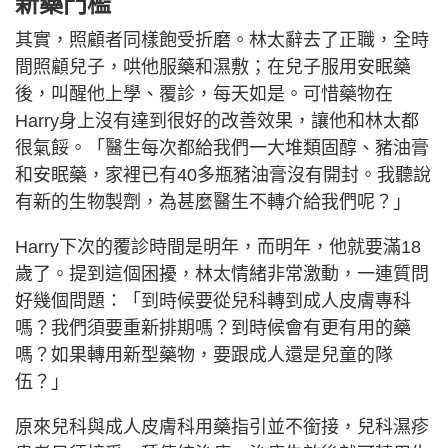
新藥門檻
其實，照顧者同樣飽受折磨。林太辭去了正職，全時
間照顧兒子，哄他服藥和濕敷；在兒子服用安眠藥
後，叫醒他上學、覆診，每天如是。可惜藥物在
Harry身上沒有達到很好的改善效果，讓他和林太都
很氣餒。「醫生每次都給我們一大堆類固醇、豬油膏
和安眠藥，家裡已有40多瓶豬油膏沒有開封。我聽說
有新的生物製劑，為甚麼醫生不轉介給我們呢？」
Harry下次的覆診時間是明年，而明年，他就要滿18
歲了。提到這個困擾，林太情緒非常激動，一連質問
好幾個問題：「到時候要從兒科轉到成人皮膚專科
嗎？我們須要重新排期嗎？到時候會有更有用的藥
嗎？如果轉用新型藥物，要跟成人還是兒童的隊
伍？」
原來兒科與成人皮膚科用藥指引並不銜接，兒科濕疹