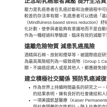
正念助乳癌患者減壓 提升生活
壓力是乳癌患者在乳癌診斷和治療過程中可
較差的存活率有關。乳癌患者可以透過「基
（Mindfulness-based stress r
化計劃，使參與者能夠有意識地而不是自動
作為一種經過科學驗證、臨床有效的減壓干
遠離危險物質 減患乳癌風險
酒精與石棉、放射和煙草等，被國際癌症研究機構（Intern
為最高風險組列為一級致癌物（Group 1 C
關。不論癌症病人或是其他人，都應避免接
建立積極社交關係 預防乳癌減復
作為世界上持續時間最長的研究之一，哈佛成人發展研
的結果表明，擁有良好的社會連結和人
一項美國凱瑟醫療（Kaiser Perm
與社會隔離的女性相比，融入社會的女