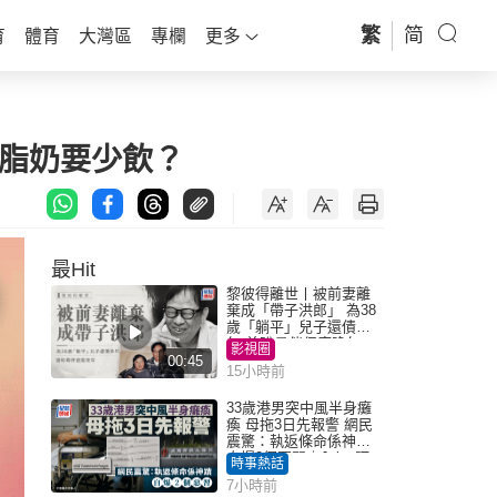
繁
简
育
體育
大灣區
專欄
更多
高脂奶要少飲？
最Hit
黎彼得離世丨被前妻離
棄成「帶子洪郎」 為38
歲「躺平」兒子還債多
年 曾盼尋伴侶度晚年
影視圈
00:45
15小時前
33歲港男突中風半身癱
瘓 母拖3日先報警 網民
震驚：執返條命係神蹟
自爆2個惡習｜Juicy叮
時事熱話
7小時前