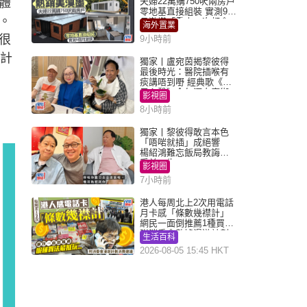
體
夫婦22萬購750呎兩房戶
零地基直接組裝 實測9個
。
月激讚「重來一次都會
海外置業
買」
很
9小時前
的計
獨家丨盧宛茵揭黎彼得
最後時光：醫院插喉有
痰講唔到嘢 經典歌《浪
子心聲》金句源自廟街
影視圈
睇相佬
8小時前
獨家丨黎彼得敢言本色
「唔啱就插」成絕響
楊紹鴻難忘飯局教誨：
受益一生
影視圈
7小時前
港人每周北上2次用電話
月卡感「條數幾襟計」
網民一面倒推薦1種買法
附消委會數據漫遊計劃
生活百科
消費提示
2026-08-05 15:45 HKT