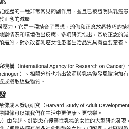
質素
能經歷的一種非常常見的副作用，並且已被證明與乳癌患
於正念的減壓
eduction）紓緩壓力，它是一種結合了冥想、瑜伽和正念放鬆技巧的結
地對情況和環境做出反應。多項研究指出，基於正念的減
預措施，對於改善乳癌女性患者生活品質具有重要意義。
ational Agency for Research on Cancer
arcinogen）。相關分析也指出飲酒與乳癌復發風險增加有
近或攝取這些物質。
發
究（Harvard Study of Adult Developmen
際關係可以讓我們在生活中更健康、更快樂。
anente）由發起、針對患有侵襲性乳癌的女性的大型研究發現
性（即那些擁有最多社會聯繫的女性，如配偶、社區關係