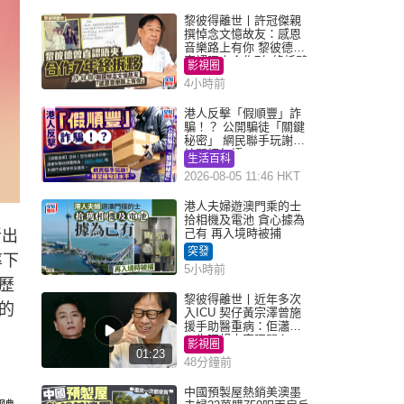
黎彼得離世丨許冠傑親
撰悼念文憶故友：感恩
音樂路上有你 黎彼德曾
直認唔夾合作7年終拆夥
影視圈
4小時前
港人反擊「假順豐」詐
騙！？ 公開騙徒「關鍵
秘密」 網民聯手玩謝：
練習緬甸語
生活百科
2026-08-05 11:46 HKT
港人夫婦遊澳門乘的士
拾相機及電池 貪心據為
己有 再入境時被捕
斷出
突發
率下
5小時前
歷
黎彼得離世丨近年多次
的
入ICU 契仔黃宗澤曾施
援手助醫重病：佢瀟灑
一生唔想大家唔開心
影視圈
01:23
48分鐘前
中國預製屋熱銷美澳墨