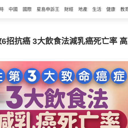
時
中國
國際
星島申訴王
財經
地產
生活
健康
教
6招抗癌 3大飲食法減乳癌死亡率 