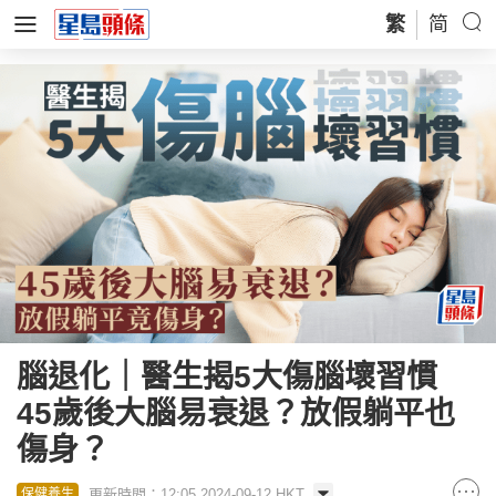
繁
简
腦退化｜醫生揭5大傷腦壞習慣
45歲後大腦易衰退？放假躺平也
傷身？
更新時間：12:05 2024-09-12 HKT
保健養生