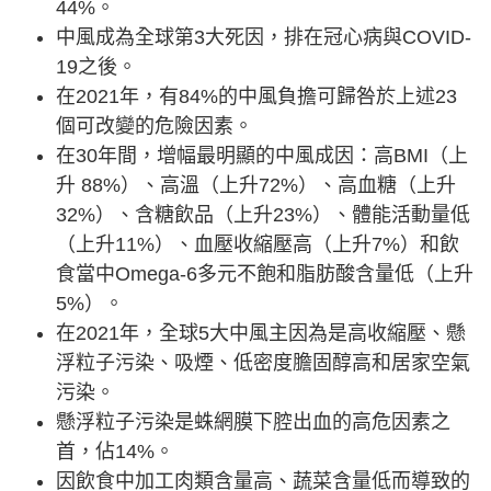
44%。
中風成為全球第3大死因，排在冠心病與COVID-
19之後。
在2021年，有84%的中風負擔可歸咎於上述23
個可改變的危險因素。
在30年間，增幅最明顯的中風成因：高BMI（上
升 88%）、高溫（上升72%）、高血糖（上升
32%）、含糖飲品（上升23%）、體能活動量低
（上升11%）、血壓收縮壓高（上升7%）和飲
食當中Omega-6多元不飽和脂肪酸含量低（上升
5%）。
在2021年，全球5大中風主因為是高收縮壓、懸
浮粒子污染、吸煙、低密度膽固醇高和居家空氣
污染。
懸浮粒子污染是蛛網膜下腔出血的高危因素之
首，佔14%。
因飲食中加工肉類含量高、蔬菜含量低而導致的