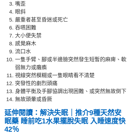
嘴歪
眼斜
嚴重者甚至昏迷或死亡
吞嚥困難
大小便失禁
感覺麻木
流口水
一隻手臂、腳或半邊臉突然發生短暫的麻痺、軟
弱無力或癱瘓
視線突然模糊或一隻眼睛看不清楚
突發性的劇烈頭痛
身體平衡及手腳協調出現困難、或突然無故倒下
無故頭暈或昏厥
延伸閱讀：解決失眠｜推介9種天然安
眠藥 睡前吃1水果擺脫失眠 入睡速度快
42％