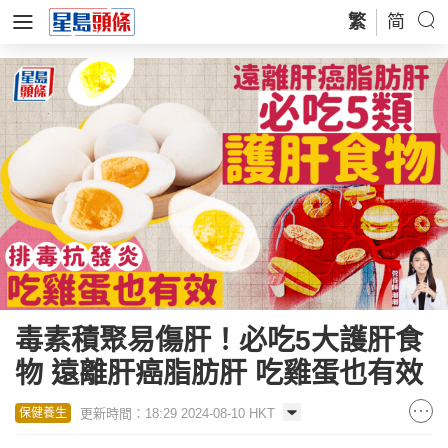
繁
简
毒素積聚易傷肝！必吃5大護肝食
物 遠離肝癌脂肪肝 吃雞蛋也有效
更新時間：18:29 2024-08-10 HKT
保健養生