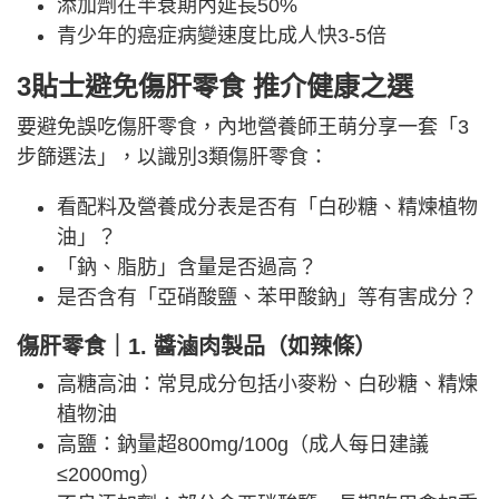
添加劑在半衰期內延長50%
青少年的癌症病變速度比成人快3-5倍
3貼士避免傷肝零食 推介健康之選
要避免誤吃傷肝零食，內地營養師王萌分享一套「3
步篩選法」，以識別3類傷肝零食：
看配料及營養成分表是否有「白砂糖、精煉植物
油」？
「鈉、脂肪」含量是否過高？
是否含有「亞硝酸鹽、苯甲酸鈉」等有害成分？
傷肝
零食｜1. 醬滷肉製品（如辣條）
高糖高油：常見成分包括小麥粉、白砂糖、精煉
植物油
高鹽：鈉量超800mg/100g（成人每日建議
≤2000mg）