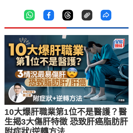
10大爆肝職業第1位不是醫護？醫
生揭3大傷肝特徵 恐致肝癌脂肪肝
附症狀/逆轉方法