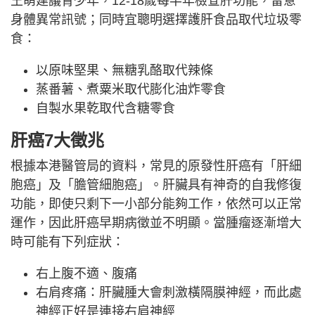
王萌建議青少年，12-18歲每半年檢查肝功能，留意
身體異常訊號；同時宜聰明選擇護肝食品取代垃圾零
食：
以原味堅果、無糖乳酪取代辣條
蒸番薯、煮粟米取代膨化油炸零食
自製水果乾取代含糖零食
肝癌7大徵兆
根據本港醫管局的資料，常見的原發性肝癌有「肝細
胞癌」及「膽管細胞癌」。肝臟具有神奇的自我修復
功能，即使只剩下一小部分能夠工作，依然可以正常
運作，因此肝癌早期病徵並不明顯。當腫瘤逐漸增大
時可能有下列症狀：
右上腹不適、腹痛
右肩疼痛：肝臟腫大會刺激橫隔膜神經，而此處
神經正好是連接右肩神經