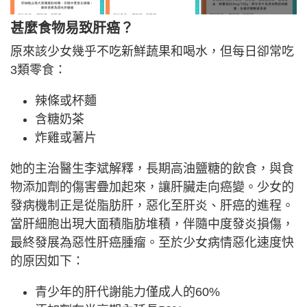
甚麼食物易致肝癌？
原來該少女幾乎不吃新鮮蔬果和喝水，但每日卻常吃
3類零食：
辣條或杯麵
含糖奶茶
炸雞或薯片
她的主治醫生李斌解釋，長期高油鹽糖的飲食，與食
物添加劑的傷害疊加起來，讓肝臟走向癌變。少女的
發病機制正是從脂肪肝，惡化至肝炎、肝癌的進程。
當肝細胞出現大面積脂肪堆積，伴隨中度發炎損傷，
最終發展為惡性肝癌腫瘤。至於少女病情惡化速度快
的原因如下：
青少年的肝代謝能力僅成人的60%