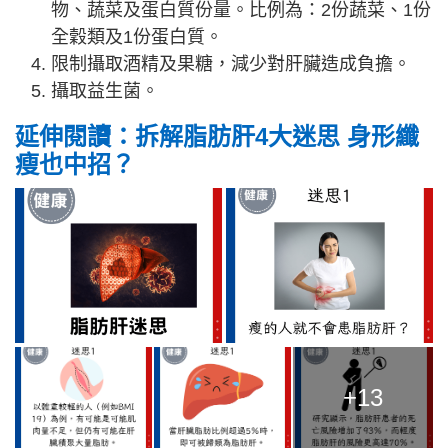
物、蔬菜及蛋白質份量。比例為：2份蔬菜、1份
全穀類及1份蛋白質。
限制攝取酒精及果糖，減少對肝臟造成負擔。
攝取益生菌。
延伸閱讀：拆解脂肪肝4大迷思 身形纖
瘦也中招？
+13