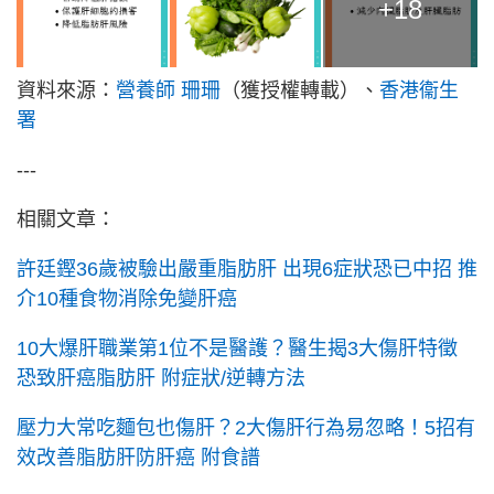
+18
資料來源：
營養師 珊珊
（獲授權轉載）、
香港衞生
署
---
相關文章：
許廷鏗36歲被驗出嚴重脂肪肝 出現6症狀恐已中招 推
介10種食物消除免變肝癌
10大爆肝職業第1位不是醫護？醫生揭3大傷肝特徵
恐致肝癌脂肪肝 附症狀/逆轉方法
壓力大常吃麵包也傷肝？2大傷肝行為易忽略！5招有
效改善脂肪肝防肝癌 附食譜