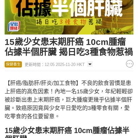
15歲少女患末期肝癌 10cm腫瘤
佔據半個肝臟 揭日吃3種食物惹禍
更新時間：12:05 2025-11-20 HKT
保健養生
【肝癌/脂肪肝/肝炎/加工食物】不良的飲食習慣是患
上肝癌的高危因素！內地一名15歲少女，年紀輕輕卻
被診斷出患上末期肝癌，巨大腫瘤更幾乎佔據半個肝
臟。致癌原因竟與少女平日愛吃的3種零食有關，愛
吃零食的各位要留意。
15歲少女患末期肝癌 10cm腫瘤佔據半