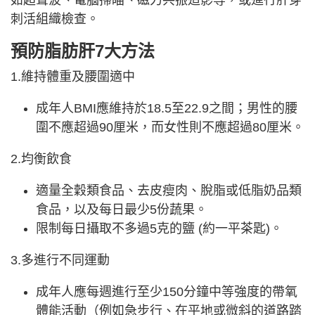
如超聲波、電腦掃瞄、磁力共振造影等，或進行肝穿
刺活組織檢查。
預防脂肪肝7大方法
1.維持體重及腰圍適中
成年人BMI應維持於18.5至22.9之間；男性的腰
圍不應超過90厘米，而女性則不應超過80厘米。
2.均衡飲食
適量全穀類食品、去皮瘦肉、脫脂或低脂奶品類
食品，以及每日最少5份蔬果。
限制每日攝取不多過5克的鹽 (約一平茶匙)。
3.多進行不同運動
成年人應每週進行至少150分鐘中等強度的帶氧
體能活動（例如急步行、在平地或微斜的道路踏