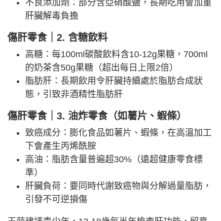
不良添加劑：部分含亞硝酸鹽，長期吃用會加重
肝臟解毒負擔
傷肝
零食｜2.
含糖飲料
高糖：每100ml碳酸飲料含10-12g果糖，700ml
的奶茶含50g果糖（超出每日上限2倍）
脂肪肝：長期飲用令肝臟持續處於脂肪合成狀
態，引致非酒精性脂肪肝
傷肝
零食｜3.
油炸零食（如薯片、蝦條）
致癌成分：膨化食品如薯片、蝦條，在高溫加工
下會產生丙烯酰胺
高油：脂肪含量普遍超30%（遠超健康零食標
準）
肝臟負荷：要同時代謝致癌物與分解過量脂肪，
引發不可逆損傷