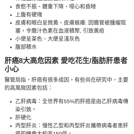
食慾不振、體重下降、噁心和昏睡
上腹有硬塊
皮膚和眼白呈微黃、皮膚痕癢: 因膽管被腫瘤阻
塞，令膽汁色素在血液積聚, 引致黃疸
小便呈茶色、大便呈淺灰色
腹部積水
肝癌8大高危因素 愛吃花生/脂肪肝患者
小心
醫管局指，肝癌有很多成因，有些尚在研究中，主要
的高風險因素包括：
乙肝病毒：全世界有55%的肝癌是由乙肝病毒傳
染引致。
肝硬化
丙型肝炎：慢性乙型和丙型肝炎攜帶病毒者患肝
癌的機會大約高150倍。