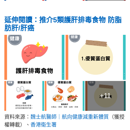
延伸閱讀：推介5類護肝排毒食物 防脂
肪肝/肝癌
+11
資料來源：
魏士航醫師｜航向健康減重新體質
（獲授
權轉載）、
香港衞生署