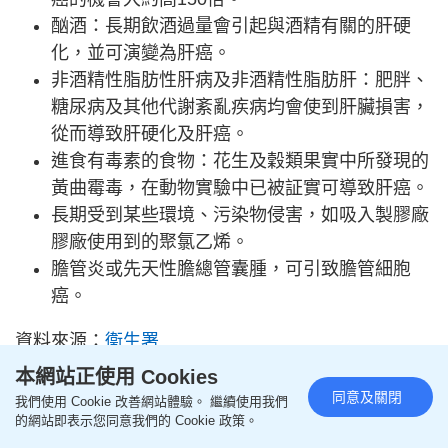
酗酒：長期飲酒過量會引起與酒精有關的肝硬
化，並可演變為肝癌。
非酒精性脂肪性肝病及非酒精性脂肪肝：肥胖、
糖尿病及其他代謝紊亂疾病均會使到肝臟損害，
從而導致肝硬化及肝癌。
進食有毒素的食物：花生及穀類果實中所發現的
黃曲霉毒，在動物實驗中已被証實可導致肝癌。
長期受到某些環境、污染物侵害，如吸入製膠廠
膠廠使用到的聚氯乙烯。
膽管炎或先天性膽總管囊腫，可引致膽管細胞
癌。
資料來源：
衞生署
本網站正使用 Cookies
延伸閱讀：逾百萬港人患脂肪肝 醫生推薦1種斷食法
同意及關閉
我們使用 Cookie 改善網站體驗。 繼續使用我們
改善病情 常做1類運動護肝防癌
的網站即表示您同意我們的 Cookie 政策。