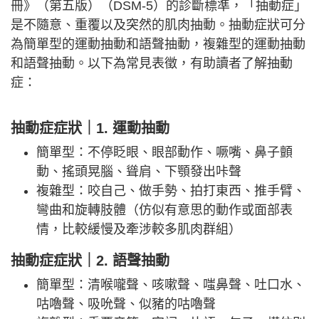
冊》（第五版）（DSM-5）的診斷標準，「抽動症」
是不隨意、重覆以及突然的肌肉抽動。抽動症狀可分
為簡單型的運動抽動和語聲抽動，複雜型的運動抽動
和語聲抽動。以下為常見表徵，有助讀者了解抽動
症：
抽動症症狀｜1. 運動抽動
簡單型：不停眨眼、眼部動作、噘嘴、鼻子顫
動、搖頭晃腦、聳肩、下顎發出咔聲
複雜型：咬自己、做手勢、拍打東西、推手臂、
彎曲和旋轉肢體（仿似有意思的動作或面部表
情，比較緩慢及牽涉較多肌肉群組）
抽動症症狀｜2. 語聲抽動
簡單型：清喉嚨聲、咳嗽聲、嗤鼻聲、吐口水、
咕嚕聲、吸吮聲、似豬的咕嚕聲