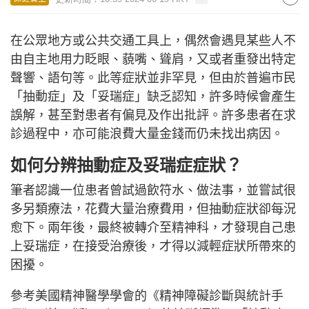
在公眾地方或公共交通工具上，偶然會遇見某些人不
由自主地用力眨眼、藐嘴、聳肩，又或者重發出特定
聲響、語句等。此等症狀並非罕見，但由於普遍市民
「抽動症」及「妥瑞症」缺乏認知，許多時候會產生
誤解，甚至對患者有偏見及作出批評。許多患者在求
診過程中，亦可能浪費大量金錢而仍未找出病因。
如何分辨抽動症及妥瑞症症狀？
筆者認識一位患者曾試過飲符水、做法事，並嘗試很
多另類療法，花費大量治療費用，但抽動症狀卻每況
愈下。兩年後，最終被轉介至精神科，才發現自己患
上妥瑞症，在接受治療後，才得以減輕症狀所帶來的
困擾。
參考美國精神醫學學會的《精神障礙診斷與統計手