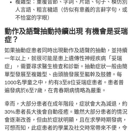
複雜型：重覆音節、字詞、片語、句子、模仿別
人言語、粗言穢語（仿似有意義的言辭字句，或
不恰當的字眼）
動作及語聲抽動持續出現 有機會是妥瑞
症？
如果抽動症患者同時出現動作及語聲的抽動，並持續
一年以上，就很可能是患上遺傳性神經疾病「妥瑞
症」，需要尋求醫生檢查和診斷。抽動症狀一般由簡
單型發展至複雜型、由頭臉發展至軀幹及肢體。每
1000名學童之中，約有3至8位妥瑞症患者。患者普
遍發病於6至7歲，在青春期病情略為嚴重。
幸而，大部分患者在成年階段，症狀會大為減退，約
30%患者長大後會自動痊癒。雖然大部分患者的情況
會逐漸改善，但由於症狀明顯，且在求學時期發病，
可想而知，此症患者的學業及社交時常帶來不便，令