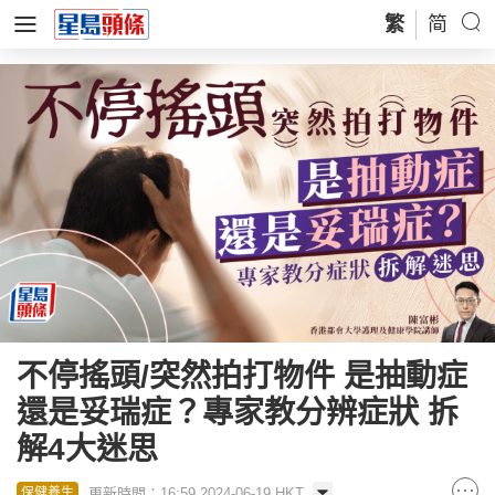
繁
简
不停搖頭/突然拍打物件 是抽動症
還是妥瑞症？專家教分辨症狀 拆
解4大迷思
更新時間：16:59 2024-06-19 HKT
保健養生