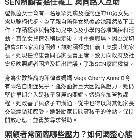
SEN照顧者擔任義工 與同路人互助
翟佩茵女士育有一名患罕見病及腦癇症的10歲女兒，
需以輪椅代步。為了親自陪伴女兒覆診她毅然放下工
作，亦積極參與特殊幼兒中心及小學的各項訓練和活
動。直至女兒情況稍穩定後，才重返職場。因為深切
體會SEN家庭的困難，讓她積極擔任義工支援其他家
長。她現任協康會同心家長會主席，致力向政府及社
會反映照顧者困境及提出建議，爭取SEN家庭權益。
身為少數族裔的菲律賓媽媽 Vega Cherry Anne B育
有兩名自閉症兒子。雖然面對巨大困難與壓力，她仍
堅信早期介入是孩子發展的關鍵。透過參加管教課
程，她改善了與孩子的溝通，從中也得以與其他家長
交流經驗和感受。她鼓勵家長欣賞孩子的優點，保持
開放心態，並勇於尋求幫助。
照顧者常面臨哪些壓力？如何調整心態