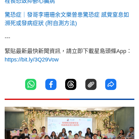
程長恐致抑鬱心臟病
驚恐症｜發哥李珊珊余文樂曾患驚恐症 感覺窒息如
瀕死或發病症狀 (附自測方法)
---
緊貼最新最快新聞資訊，請立即下載星島頭條App：
https://bit.ly/3Q29Vow