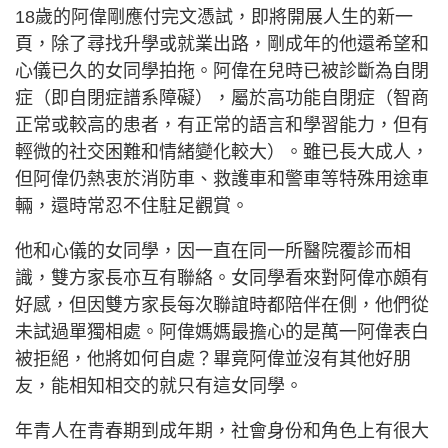
18歲的阿偉剛應付完文憑試，即將開展人生的新一
頁，除了尋找升學或就業出路，剛成年的他還希望和
心儀已久的女同學拍拖。阿偉在兒時已被診斷為自閉
症（即自閉症譜系障礙），屬於高功能自閉症（智商
正常或較高的患者，有正常的語言和學習能力，但有
輕微的社交困難和情緒變化較大）。雖已長大成人，
但阿偉仍熱衷於消防車、救護車和警車等特殊用途車
輛，還時常忍不住駐足觀賞。
他和心儀的女同學，因一直在同一所醫院覆診而相
識，雙方家長亦互有聯絡。女同學看來對阿偉亦頗有
好感，但因雙方家長每次聯誼時都陪伴在側，他們從
未試過單獨相處。阿偉媽媽最擔心的是萬一阿偉表白
被拒絕，他將如何自處？畢竟阿偉並沒有其他好朋
友，能相知相交的就只有這女同學。
年青人在青春期到成年期，社會身份和角色上有很大