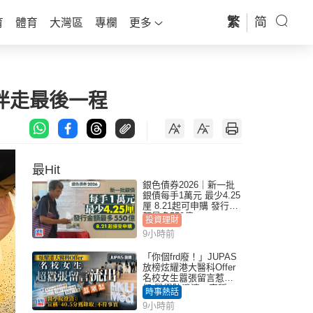
繁
简
育
體育
大灣區
專欄
更多
伴走最後一程
最Hit
銀色債券2026｜新一批
銀債每手1萬元 最少4.25
厘 8.21起可申購 發行金
額最多550億
投資理財
9小時前
「你個frd廢！」JUPAS
放榜炫耀港大醫科Offer
名校女生囂張留言惹眾
怒 醫學院澄清：宣稱
時事熱話
「40.5分獲錄取」不符事
9小時前
實｜Juicy叮