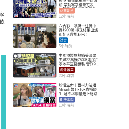
香港 鍾情低稅率不惜減
薪 帶動寫字樓豪宅及學
位競爭「香港已重現生
商業創科
家
機」
12小時前
依
六合彩︱頭獎一注獨中
得1900萬 攪珠結果出爐
即刻入嚟對冧巴！
社會
5小時前
中國預製屋熱銷美澳墨
夫婦22萬購750呎兩房戶
零地基直接組裝 實測9個
月激讚
海外置業
20小時前
珍惜生命︱西村力站姐
Mina南韓TikTok直播輕
生 疑不堪網暴走上絕路
即時國際
10小時前