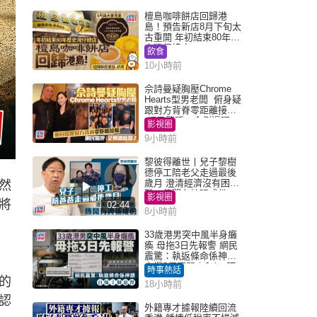
檀島咖啡餅店回歸港
島！預告新店8月下旬太
古重開 年初結束80年歷
史灣仔總店
飲食
10小時前
佘詩曼疑胸壓Chrome
Hearts型男老闆 俯身疑
跟對方背脊零距離接觸
網民驚呼：企側邊唔
影視圈
得？
9小時前
黎彼得離世丨兒子黎樹
德停工陪老父走過最後
歲月 澄清經濟沒有困
然
難：傳聞有誇張成份
影視圈
將
02:44
8小時前
33歲港男突中風半身癱
瘓 母拖3日先報警 網民
震驚：執返條命係神蹟
自爆2個惡習｜Juicy叮
時事熱話
的
18小時前
認
外籍專才據報陸續回流