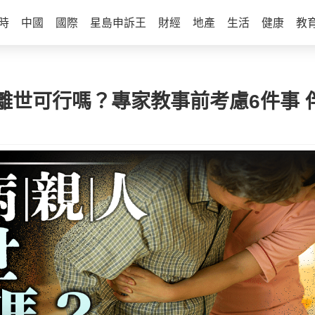
時
中國
國際
星島申訴王
財經
地產
生活
健康
教
離世可行嗎？專家教事前考慮6件事 