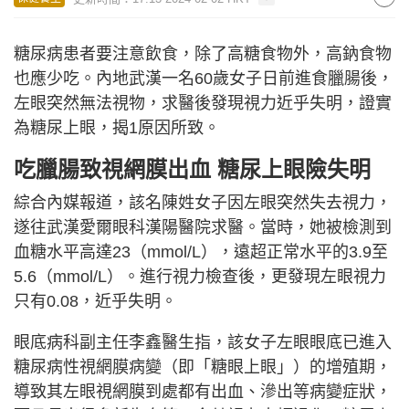
糖尿病患者要注意飲食，除了高糖食物外，高鈉食物
也應少吃。內地武漢一名60歲女子日前進食臘腸後，
左眼突然無法視物，求醫後發現視力近乎失明，證實
為糖尿上眼，揭1原因所致。
吃臘腸致視網膜出血 糖尿上眼險失明
綜合內媒報道，該名陳姓女子因左眼突然失去視力，
遂往武漢愛爾眼科漢陽醫院求醫。當時，她被檢測到
血糖水平高達23（mmol/L），遠超正常水平的3.9至
5.6（mmol/L）。進行視力檢查後，更發現左眼視力
只有0.08，近乎失明。
眼底病科副主任李鑫醫生指，該女子左眼眼底已進入
糖尿病性視網膜病變（即「糖眼上眼」）的增殖期，
導致其左眼視網膜到處都有出血、滲出等病變症狀，