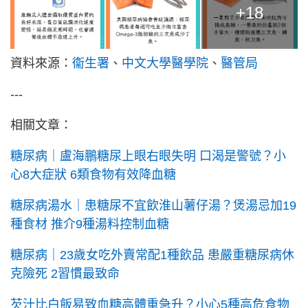
+18
資料來源：
衞生署
、
中文大學醫學院
、
醫管局
---
相關文章：
糖尿病｜盧海鵬糖尿上眼右眼失明 口渴是警號？小
心8大症狀 6類食物有效降血糖
糖尿病湯水｜患糖尿不宜飲淮山薯仔湯？煲湯忌加19
種食材 推介9種湯料控制血糖
糖尿病｜23歲女吃外賣常配1種飲品 患嚴重糖尿病休
克險死 2習慣最致命
芡汁比白飯易致血糖高體重急升？小心5種高危食物