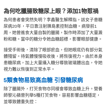
為何吃臘腸致糖尿上眼？添加1物惹禍
為何患者會突然失明？李鑫醫生解釋指，該女子患糖
尿病20年，平日靠注射胰島素控制血糖。病發前1
周，她曾進食大量自製的臘腸，製作時添加了大量澱
粉和糖。當中的糖分令她血糖超標，影響眼部健康。
接受手術後，清除了眼部瘀血，但她眼底仍有部分氣
體殘留。待氣體慢慢吸收後，將恢復視力。由於本身
患糖尿病，加上大量攝入糖分導致玻璃體出血，令她
視力難以恢復到正常水平。
5類食物易致高血糖 引發糖尿病
除了臘腸外，打芡食物亦同樣會導致血糖上升。營養
師黎沁蘋曾列舉5種打芡食物，容易影響血糖穩定，
並導致體重失控：