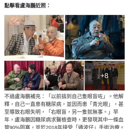
點擊看盧海鵬近照：
+8
不過盧海鵬補充：「以前搞到自己隻眼盲咗」。他解
釋，自己一直患有糖尿病，並因而患「青光眼」，甚
至導致右眼失明，「右眼盲，另一隻就無事。」早
年，盧海鵬因糖尿病求醫檢查時，更發現其中一條血
管90%阻塞，並於2018年接受「通波仔」手術治療。