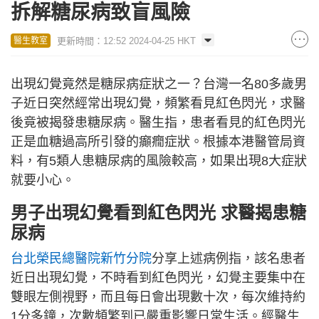
拆解糖尿病致盲風險
更新時間：12:52 2024-04-25 HKT
醫生教室
出現幻覺竟然是糖尿病症狀之一？台灣一名80多歲男
子近日突然經常出現幻覺，頻繁看見紅色閃光，求醫
後竟被揭發患糖尿病。醫生指，患者看見的紅色閃光
正是血糖過高所引發的癲癇症狀。根據本港醫管局資
料，有5類人患糖尿病的風險較高，如果出現8大症狀
就要小心。
男子出現幻覺看到紅色閃光 求醫揭患糖
尿病
台北榮民總醫院新竹分院
分享上述病例指，該名患者
近日出現幻覺，不時看到紅色閃光，幻覺主要集中在
雙眼左側視野，而且每日會出現數十次，每次維持約
1分多鐘，次數頻繁到已嚴重影響日常生活。經醫生