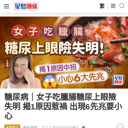
繁
简
糖尿病｜女子吃臘腸糖尿上眼險
失明 揭1原因惹禍 出現6先兆要小
心
更新時間：17:13 2024-02-02 HKT
保健養生