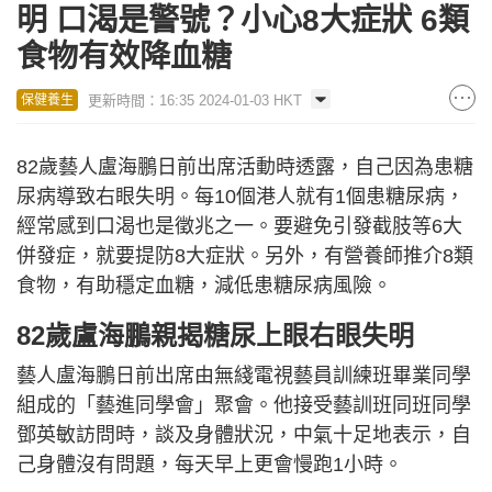
明 口渴是警號？小心8大症狀 6類
食物有效降血糖
更新時間：16:35 2024-01-03 HKT
保健養生
82歲藝人盧海鵬日前出席活動時透露，自己因為患糖
尿病導致右眼失明。每10個港人就有1個患糖尿病，
經常感到口渴也是徵兆之一。要避免引發截肢等6大
併發症，就要提防8大症狀。另外，有營養師推介8類
食物，有助穩定血糖，減低患糖尿病風險。
82歲盧海鵬親揭糖尿上眼右眼失明
藝人盧海鵬日前出席由無綫電視藝員訓練班畢業同學
組成的「藝進同學會」聚會。他接受藝訓班同班同學
鄧英敏訪問時，談及身體狀況，中氣十足地表示，自
己身體沒有問題，每天早上更會慢跑1小時。