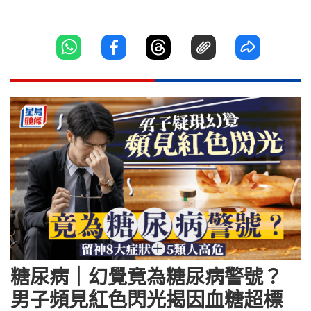
糖尿病｜幻覺竟為糖尿病警號？
男子頻見紅色閃光揭因血糖超標