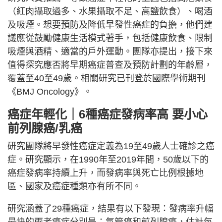
（紅肉攝取過多、水果攝取不足、高鹽飲食）、喝酒
及吸煙。想要預防及降低早發性癌症的負擔，他們建
議應從鼓勵健康生活模式著手，包括健康飲食、限制
吸煙與酒精、適當的戶外運動。團隊亦提出，接下來
值得探究應否將早期癌症普查及預防計劃的年齡層，
覆蓋至40至49歲。相關研究已刊登於國際學術期刊
《BMJ Oncology》。
癌症年輕化｜6種癌症發病率高 要小心
前列腺癌/乳癌
研究團隊將早發性癌症定義為19至49歲人士確診之癌
症。研究顯示，在1990年至2019年間，50歲以下的
癌症發病率持續上升，而發病率與死亡比例根據地
區、國家及癌症種類亦有所不同。
研究涵蓋了29種癌症，結果有以下發現：發病率升幅
最快的兩者癌症分別是：氣管癌和前列腺癌，估計每