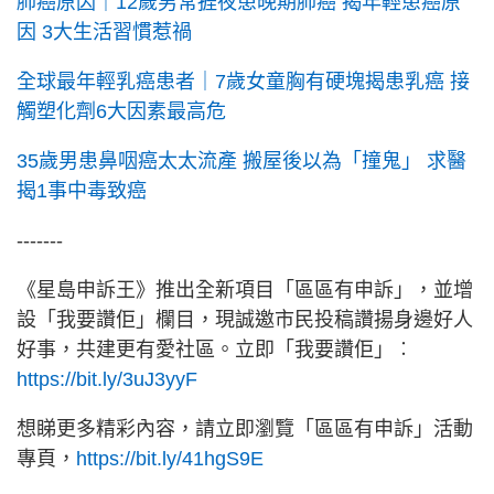
肺癌原因｜12歲男常捱夜患晚期肺癌 揭年輕患癌原
因 3大生活習慣惹禍
全球最年輕乳癌患者｜7歲女童胸有硬塊揭患乳癌 接
觸塑化劑6大因素最高危
35歲男患鼻咽癌太太流產 搬屋後以為「撞鬼」 求醫
揭1事中毒致癌
-------
《星島申訴王》推出全新項目「區區有申訴」，並增
設「我要讚佢」欄目，現誠邀市民投稿讚揚身邊好人
好事，共建更有愛社區。立即「我要讚佢」︰
https://bit.ly/3uJ3yyF
想睇更多精彩內容，請立即瀏覽「區區有申訴」活動
專頁，
https://bit.ly/41hgS9E