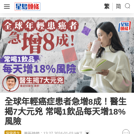
繁
简
全球年輕癌症患者急增8成！醫生
揭7大元兇 常喝1飲品每天增18%
風險
更新時間：13:27 2024-01-03 HKT
保健養生