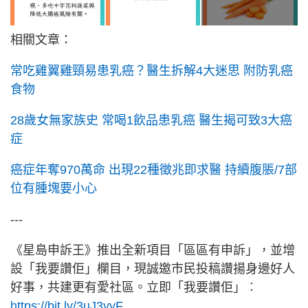
相關文章：
常吃雞翼雞頸易患乳癌？醫生拆解4大迷思 附防乳癌
食物
28歲女無家族史 常喝1飲品患乳癌 醫生揭可致3大癌
症
癌症年奪970萬命 出現22種徵兆即求醫 持續腹脹/7部
位有腫塊要小心
---
《星島申訴王》推出全新項目「區區有申訴」，並增
設「我要讚佢」欄目，現誠邀市民投稿讚揚身邊好人
好事，共建更有愛社區。立即「我要讚佢」︰
https://bit.ly/3uJ3yyF