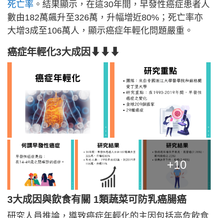
死亡率
。結果顯示，在這30年間，早發性癌症患者人
數由182萬飆升至326萬，升幅增近80%；死亡率亦
大增3成至106萬人，顯示癌症年輕化問題嚴重。
癌症年輕化3大成因⬇⬇⬇
+10
3大成因與飲食有關 1類蔬菜可防乳癌腸癌
研究人員推論，導致癌症年輕化的主因包括高危飲食