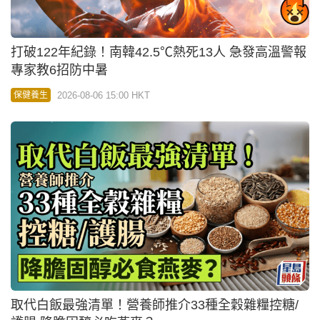
打破122年紀錄！南韓42.5℃熱死13人 急發高溫警報
專家教6招防中暑
2026-08-06 15:00 HKT
保健養生
取代白飯最強清單！營養師推介33種全穀雜糧控糖/