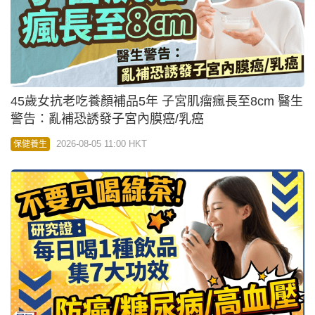
45歲女抗老吃養顏補品5年 子宮肌瘤瘋長至8cm 醫生
警告：亂補恐誘發子宮內膜癌/乳癌
2026-08-05 11:00 HKT
保健養生