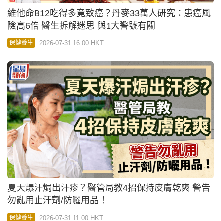
維他命B12吃得多竟致癌？丹麥33萬人研究：患癌風
險高6倍 醫生拆解迷思 與1大警號有關
2026-07-31 16:00 HKT
保健養生
夏天爆汗焗出汗疹？醫管局教4招保持皮膚乾爽 警告
勿亂用止汗劑/防曬用品！
2026-07-31 11:00 HKT
保健養生