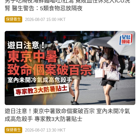
男子吃隔夜海鮮麵嘔吐/肚瀉 竟敗血性休克入ICU洗
腎 醫生警告：5類食物忌放隔夜
2026-08-07 15:00 HKT
保健養生
遊日注意！東京中暑致命個案破百宗 室內未開冷氣
成高危殺手 專家教3大防暑貼士
2026-08-07 13:30 HKT
保健養生