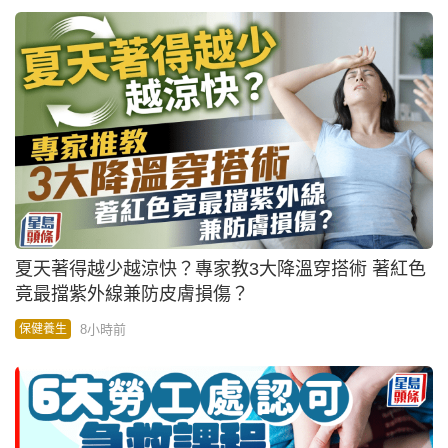
夏天著得越少越涼快？專家教3大降溫穿搭術 著紅色
竟最擋紫外線兼防皮膚損傷？
8小時前
保健養生