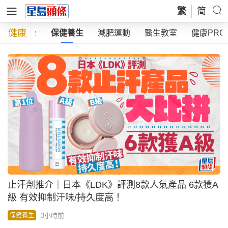
繁
简
健康
食用安全
保健養生
減肥運動
醫生教室
健康PRO
止汗劑推介｜日本《LDK》評測8款人氣產品 6款獲A
級 有效抑制汗味/持久度高！
3小時前
保健養生