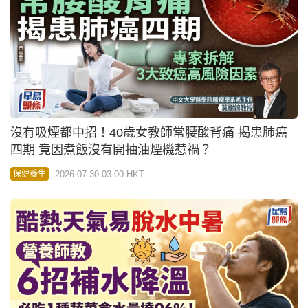
沒有吸煙都中招！40歲女教師常腰酸背痛 揭患肺癌
四期 竟因煮飯沒有開抽油煙機惹禍？
2026-07-30 03:00 HKT
保健養生