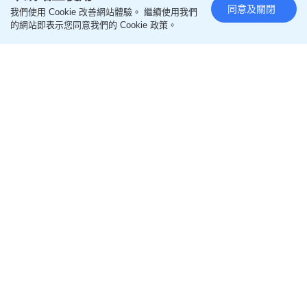
同意及關閉
我們使用 Cookie 改善網站體驗。 繼續使用我們
的網站即表示您同意我們的 Cookie 政策。
哈佛醫學院認證5招抗老護膚 擊退老人斑/魚尾紋/眼
袋 仰睡可改善眼袋？
2026-07-28 10:00 HKT
保健養生