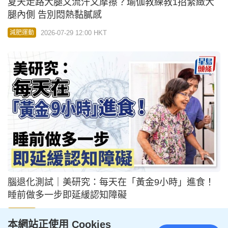
夏天走路大腿又流汗又摩擦？瑜伽教練教1招緊緻大
腿內側 告別悶熱黏膩感
2026-07-29 12:00 HKT
減肥運動
腦退化測試｜美研究：每天在「黃金9小時」進食！
睡前做多一步即延緩認知障礙
2026-07-28 11:04 HKT
保健養生
本網站正使用 Cookies