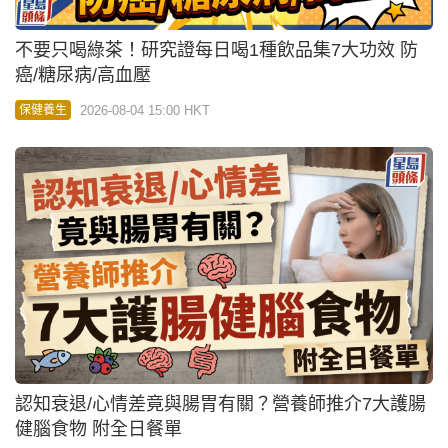
不要只喝綠茶！研究證每日喝1種飲品集7大功效 防
癌/糖尿病/高血壓
2026-08-04 15:00 HKT
保健養生
認知衰退/心情差竟與腸胃有關？營養師推介7大護腸
健腦食物 附全日餐單