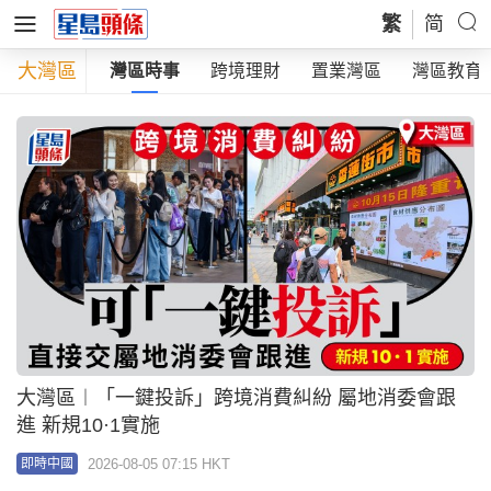
繁
简
大灣區
全部
灣區時事
跨境理財
置業灣區
灣區教育
大灣區︱「一鍵投訴」跨境消費糾紛 屬地消委會跟
進 新規10·1實施
2026-08-05 07:15 HKT
即時中國