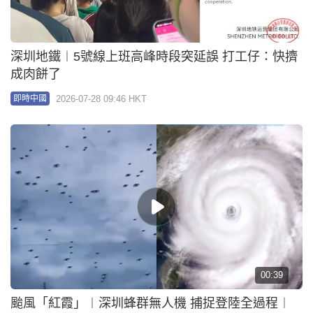
00:41
颱風紅霞︱女孩連人帶床遭恐怖怪風吹出戶外 親人
欲救無從︱有片
2026-07-26 12:20 HKT
即時中國