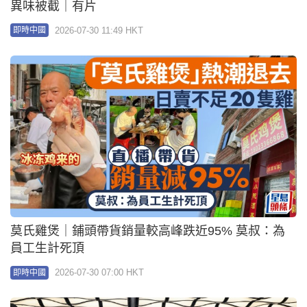
莫氏雞煲｜鋪頭帶貨銷量較高峰跌近95% 莫叔：為
員工生計死頂
2026-07-30 07:00 HKT
即時中國
深圳APEC會場啟用 首辦林業部長會議 展出機械人
等高科技產品