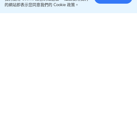
的網站即表示您同意我們的 Cookie 政策。
00:57
颱風「紅霞」︱天文台今晚發一號戒備信號 廣東鐵
路周日或全線停運
2026-07-24 08:07 HKT
即時中國