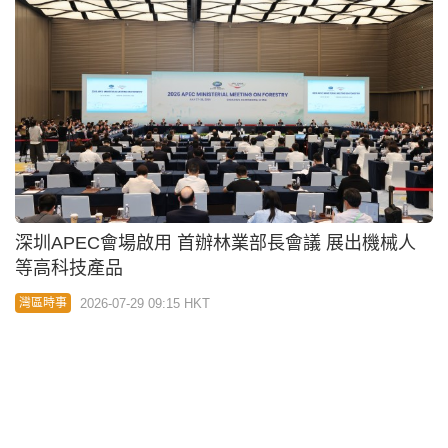
2026-07-29 09:15 HKT
灣區時事
00:59
深圳自然博物館︱家長開幕首日即帶子女先睹為快
佔地4.2萬㎡睇7461件標本真品︱附交通資訊
2026-07-28 11:41 HKT
即時中國