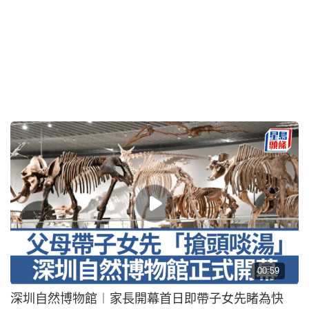
颱風「紅霞」︱東莞一家三口景區玩直立板墮湖 32
歲父脫救生衣護孩溺斃
2026-07-28 10:45 HKT
即時中國