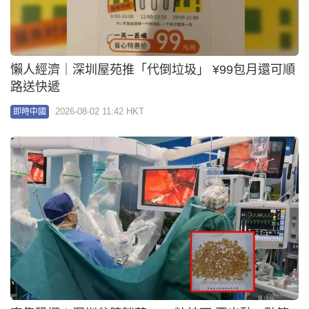
懶人經濟｜深圳屋苑推「代倒垃圾」 ¥99包月還可順
路送快遞
2026-08-02 11:42 HKT
即時中國