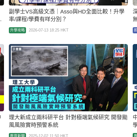
副學士VS高級文憑｜Asso與HD全面比較！升學
率/課程/學費有咩分別？
2026-07-13 18:25 HKT
升學攻略
神
理大新成立兩科研平台 針對極端氣候研究 開發颱
中
風風險實時預警系統
2025-12-02 11:50 HKT
教育新聞