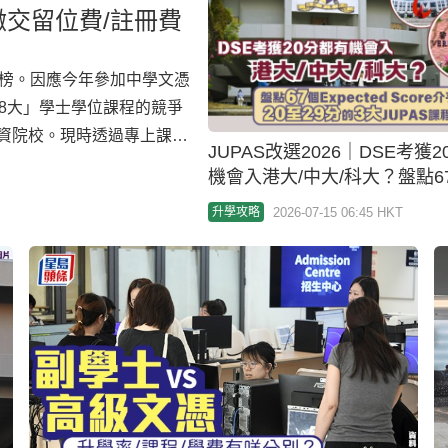
繳交留位費/註冊費
放榜。因應今年參加中學文憑
「8大」學士學位課程的競爭
自資院校。現時透過專上課程
JUPAS改選2026｜DSE考獲
個別院校及課程仍接受申請，
機會入港大/中大/科大？盤點6
專上教育資訊平台
Expected Score介乎20-29
2026-07-15 06:45 HKT
升學攻略
大」課程