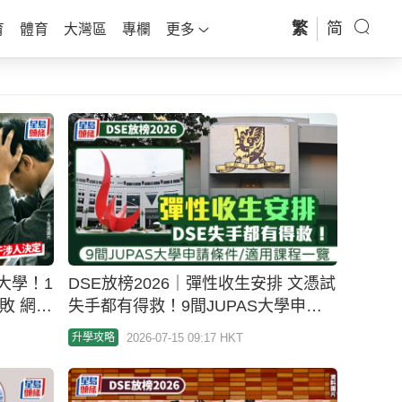
繁
简
育
體育
大灣區
專欄
更多
大學！1
DSE放榜2026｜彈性收生安排 文憑試
敗 網
失手都有得救！9間JUPAS大學申請
條件/適用課程一文看清！
2026-07-15 09:17 HKT
升學攻略