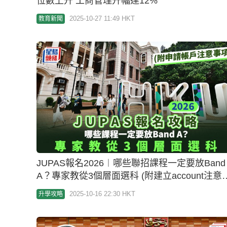
A？專家教從3個層面選科 (附建立account注意
項)
2025-10-16 22:30 HKT
升學攻略
港大HKU：預期今年錄取1600名非本地生 明年
佔比有望達50%
2025-10-10 03:38 HKT
教育新聞