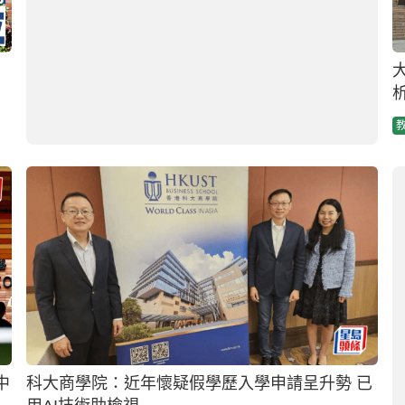
分
JUPAS 2026｜港大經管學院7個課程 聯招收分中
位數上升 工商管理升幅達12%
2025-10-27 11:49 HKT
教育新聞
教大下學年擬推AI篩選入學申請 李子建：若發現