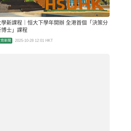
科大商學院：近年懷疑假學歷入學申請呈升勢 已
用AI技術助檢視
2025-10-17 14:54 HKT
教育新聞
港大發表最新策略發展計劃 將全面善用及深度探