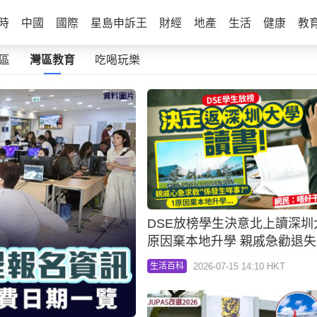
時
中國
國際
星島申訴王
財經
地產
生活
健康
教
區
灣區教育
吃喝玩樂
DSE放榜學生決意北上讀深圳
原因棄本地升學 親戚急勸退失
民：唔好干涉人決定
2026-07-15 14:10 HKT
生活百科