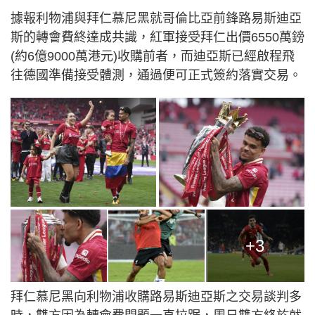
據報利物浦與拜仁慕尼黑就哥倫比亞前鋒路易斯迪亞
斯的轉會費終達成共識，紅軍接受拜仁出價6550萬鎊
(約6億9000萬港元)收購前者，而迪亞斯已經啟程飛
往德國準備接受體測，通過便可正式簽約落實交易。
+3
拜仁慕尼黑向利物浦收購路易斯迪亞斯之交易談判多