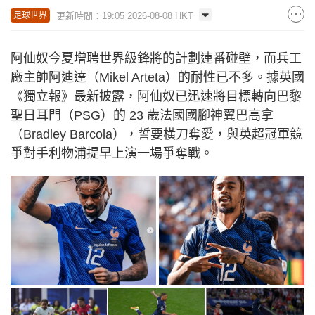
更新時間：19:05 2026-08-08 HKT
足球世界
阿仙奴今夏增聘世界級鋒將的計劃連番碰壁，而兵工
廠主帥阿迪達（Mikel Arteta）的耐性已不多。據英國
《獨立報》最新披露，阿仙奴已迅速將目標轉向巴黎
聖日耳門（PSG）的 23 歲法國國腳神翼巴高拿
（Bradley Barcola），誓要橫刀奪愛，與英超冠軍競
爭對手利物浦提早上演一場爭奪戰。