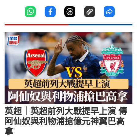
英超｜英超前列大戰提早上演 傳
阿仙奴與利物浦搶億元神翼巴高
拿