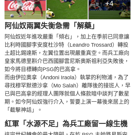
+4
阿仙奴兩翼失衡急需「解藥」
阿仙奴近年進攻嚴重「傾右」，加上在季前已同意讓
比利時國腳李安度杜沙特（Leandro Trossard）轉投
土超比錫達斯，左翼位置出現嚴重真空。而兵工廠向
皇家馬德里斟介巴西國腳雲尼斯奧斯祖利亞失敗後，
如今將目標轉向PSG的巴高拿。
而由伊拉奧拿（Andoni Iraola）執掌的利物浦，為了
尋找穆罕默德沙拿（Mo Salah）離隊後的接班人，早
已與巴高拿的經理人團隊就個人條款暗中談判了數星
期。如今阿仙奴強行介入，誓要上演一幕後來居上的
「截擊神話」。
紅軍「水源不足」為兵工廠留一線生機
這宗世紀轉會的最大障礙，在於 PSG 主帥路易斯安