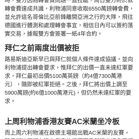
時，雙方因為轉會費問題一直拉踞，周日雙方終於就
轉會費達成共識，利物浦同意收取6550萬鎊轉會費，
並允許這名哥倫比亞前鋒離開亞洲之行的大隊，飛往
德國進行體測和處理轉會事宜，相信日內可以簽約落
實交易，據報雙方會簽署一紙4年合約。
拜仁之前兩度出價被拒
路易斯迪亞斯早已與拜仁就個人條件達成協議，並向
利物浦提出轉會要求，惟拜仁的出價一直未達紅軍要
求，拜仁最初出價5100萬英鎊（約4億7300萬港
元），隨即被紅軍拒絕。之後，拜仁將出價上調至
5900萬鎊(約6億1000萬港元)，但仍然未達紅軍的要
求。
上周利物浦香港友賽AC米蘭坐冷板
而上周六利物浦在啟德主場館出戰AC米蘭的友賽，