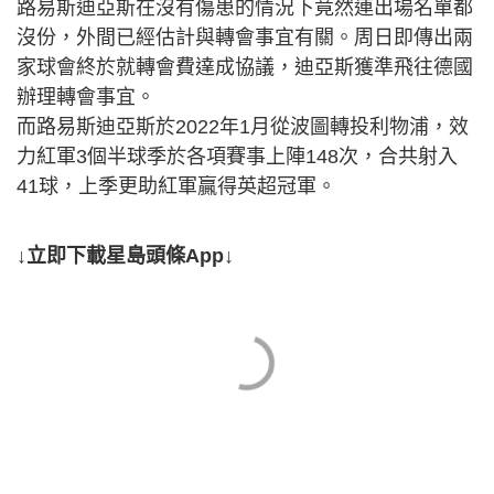
路易斯迪亞斯在沒有傷患的情況下竟然連出場名單都
沒份，外間已經估計與轉會事宜有關。周日即傳出兩
家球會終於就轉會費達成協議，迪亞斯獲準飛往德國
辦理轉會事宜。
而路易斯迪亞斯於2022年1月從波圖轉投利物浦，效
力紅軍3個半球季於各項賽事上陣148次，合共射入
41球，上季更助紅軍贏得英超冠軍。
↓立即下載星島頭條App↓