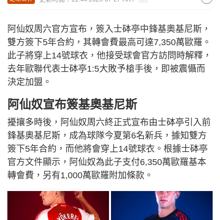
阿仙奴周六官方宣布，簽入士砵亭中鋒基奧基尼斯，
雙方簽下5年合約，其轉會費最高可達7,350萬歐羅。
此子將穿上14號球衣，他接受球會官方訪問時解釋，
去年歐聯代表士砵亭1:5大敗予槍手後，即被震懾而
決定加盟。
阿仙奴宣布簽基奧基尼斯
擾攘多時後，阿仙奴周六終正式宣布由士砵亭引入前
鋒基奧基尼斯，成為球隊今夏第6名新兵，據知雙方
簽下5年合約，而他將會穿上14號球衣。根據士砵亭
官方文件顯示，阿仙奴為此子支付6,350萬歐羅基本
轉會費，另有1,000萬歐羅附加條款。