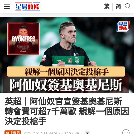
繁
简
英超｜阿仙奴官宣簽基奧基尼斯
轉會費可超7千萬歐 親解一個原因
決定投槍手
更新時間：11:44 2025-07-27 HKT
足球世界