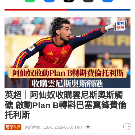
英超｜阿仙奴收購雲尼斯奧斯觸
礁 啟動Plan B轉斟巴塞翼鋒費倫
托利斯
更新時間：18:43 2026-08-07 HKT
足球世界