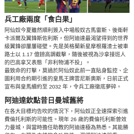
兵工廠兩度「食白果」
阿仙奴今夏雖然順利簽入中場般奴古馬雷斯、後衛軒
卡派爾及翼鋒斯佐利斯，但阿迪達最渴望得到的世界
級翼鋒卻屢屢碰壁。先是英格蘭新星摩根羅渣士被車
路士以 1.17 億鎊高調截擊，隨後被視為沙拿接班人
的巴高拿又表態「非利物浦不投」。
最致命的打擊，莫過於阿仙奴此前一直貼身監控、企
圖利用合約期引進的皇馬王牌雲尼斯奧斯，日前正式
宣布與皇馬續約至 2032 年，令兵工廠徹底夢碎。
阿迪達欽點昔日曼城舊將
在各大目標均告吹的情況下，阿仙奴正全速探索引進
費倫托利斯的可能性。現年 26 歲的費倫托利斯曾效
力曼城，與當時擔任助教的阿迪達極為熟悉。其能勝