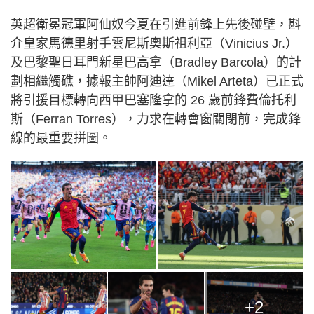
英超衛冕冠軍阿仙奴今夏在引進前鋒上先後碰壁，斟
介皇家馬德里射手雲尼斯奧斯祖利亞（Vinicius Jr.）
及巴黎聖日耳門新星巴高拿（Bradley Barcola）的計
劃相繼觸礁，據報主帥阿迪達（Mikel Arteta）已正式
將引援目標轉向西甲巴塞隆拿的 26 歲前鋒費倫托利
斯（Ferran Torres），力求在轉會窗關閉前，完成鋒
線的最重要拼圖。
+2