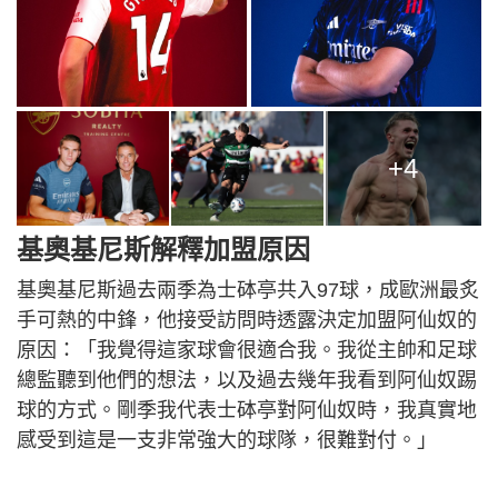
+4
基奧基尼斯解釋加盟原因
基奧基尼斯過去兩季為士砵亭共入97球，成歐洲最炙
手可熱的中鋒，他接受訪問時透露決定加盟阿仙奴的
原因：「我覺得這家球會很適合我。我從主帥和足球
總監聽到他們的想法，以及過去幾年我看到阿仙奴踢
球的方式。剛季我代表士砵亭對阿仙奴時，我真實地
感受到這是一支非常強大的球隊，很難對付。」