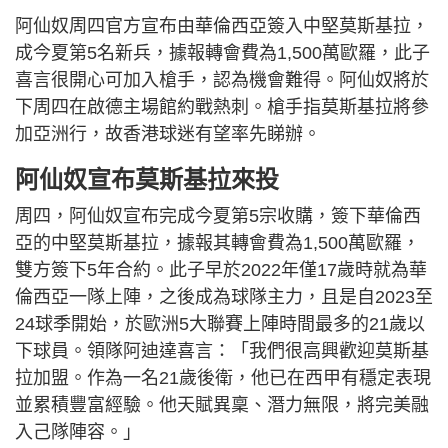
阿仙奴周四官方宣布由華倫西亞簽入中堅莫斯基拉，
成今夏第5名新兵，據報轉會費為1,500萬歐羅，此子
喜言很開心可加入槍手，認為機會難得。阿仙奴將於
下周四在啟德主場館約戰熱刺。槍手指莫斯基拉將參
加亞洲行，故香港球迷有望率先睇辦。
阿仙奴宣布莫斯基拉來投
周四，阿仙奴宣布完成今夏第5宗收購，簽下華倫西
亞的中堅莫斯基拉，據報其轉會費為1,500萬歐羅，
雙方簽下5年合約。此子早於2022年僅17歲時就為華
倫西亞一隊上陣，之後成為球隊主力，且是自2023至
24球季開始，於歐洲5大聯賽上陣時間最多的21歲以
下球員。領隊阿迪達喜言：「我們很高興歡迎莫斯基
拉加盟。作為一名21歲後衛，他已在西甲有穩定表現
並累積豐富經驗。他天賦異稟、潛力無限，將完美融
入己隊陣容。」