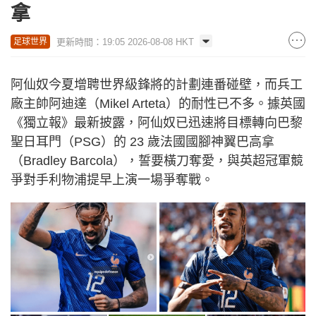
拿
更新時間：19:05 2026-08-08 HKT
足球世界
阿仙奴今夏增聘世界級鋒將的計劃連番碰壁，而兵工
廠主帥阿迪達（Mikel Arteta）的耐性已不多。據英國
《獨立報》最新披露，阿仙奴已迅速將目標轉向巴黎
聖日耳門（PSG）的 23 歲法國國腳神翼巴高拿
（Bradley Barcola），誓要橫刀奪愛，與英超冠軍競
爭對手利物浦提早上演一場爭奪戰。