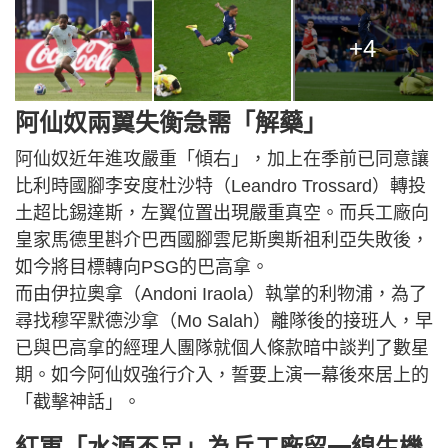
+4
阿仙奴兩翼失衡急需「解藥」
阿仙奴近年進攻嚴重「傾右」，加上在季前已同意讓
比利時國腳李安度杜沙特（Leandro Trossard）轉投
土超比錫達斯，左翼位置出現嚴重真空。而兵工廠向
皇家馬德里斟介巴西國腳雲尼斯奧斯祖利亞失敗後，
如今將目標轉向PSG的巴高拿。
而由伊拉奧拿（Andoni Iraola）執掌的利物浦，為了
尋找穆罕默德沙拿（Mo Salah）離隊後的接班人，早
已與巴高拿的經理人團隊就個人條款暗中談判了數星
期。如今阿仙奴強行介入，誓要上演一幕後來居上的
「截擊神話」。
紅軍「水源不足」為兵工廠留一線生機