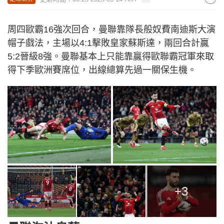
周四歐霸16強次回合，曼聯靠隊長般奴費南迪斯大演
帽子戲法，主場以4:1擊敗皇家蘇斯達，兩回合計贏
5:2晉級8強。曼聯基本上只能靠贏得歐聯霸冠軍來取
得下季歐洲賽席位，出線總算先過一關保生機。
+3