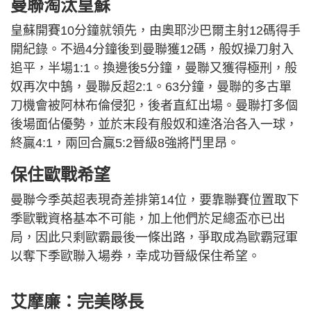
曼聯淘汰皇蘇
皇蘇開賽10分鐘就領先，由奧耶沙巴爾主射12碼得手
開紀錄。不過4分鐘後到曼聯獲12碼，般奴操刀射入
追平，半場1:1。換邊後5分鐘，曼聯又獲得極刑，般
奴再次中鵠，曼聯反超2:1。63分鐘，曼聯的多古單
刀機會被阿林布倫侵犯，後者直紅出場。曼聯打多個
後場面佔優勢，並於末段有般奴和達洛治各入一球，
終贏4:1，兩回合贏5:2晉級8強將鬥里昂。
保住歐戰希望
曼聯今季英超表現奇差排第14位，要靠聯賽位置取下
季歐戰資格基本不可能，加上他們於足總盃亦已出
局，因此只剩歐霸最後一條出路，爭取成為歐霸冠軍
以奪下季歐聯入場券，幸成功晉級保住希望。
艾摩廉：完美隊長