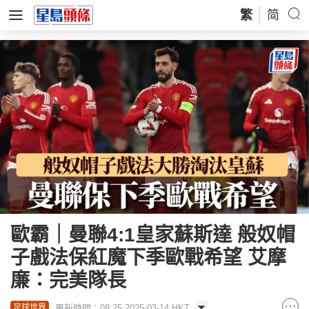
繁
简
歐霸｜曼聯4:1皇家蘇斯達 般奴帽
子戲法保紅魔下季歐戰希望 艾摩
廉：完美隊長
更新時間：08:25 2025-03-14 HKT
足球世界