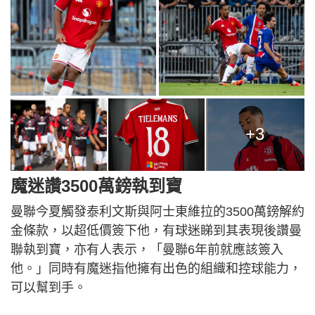
+3
魔迷讚3500萬鎊執到寶
曼聯今夏觸發泰利文斯與阿士東維拉的3500萬鎊解約
金條款，以超低價簽下他，有球迷睇到其表現後讚曼
聯執到寶，亦有人表示，「曼聯6年前就應該簽入
他。」同時有魔迷指他擁有出色的組織和控球能力，
可以幫到手。