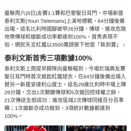
曼聯周六(8日)友賽1:1賽和巴黎聖日耳門，中場新援
泰利文斯(Youri Tielemans)上演地標戰，64分鐘後備
出場。這名比利時國腳披甲26分鐘，傳球、進攻危險
地帶傳球和搶斷成功率都達到100%，首秀表現不
俗，網民矢言紅魔以3500萬鎊簽下他是「執到寶」﹗
泰利文斯首秀三項數據100%
泰利文斯上周提早歸隊向曼聯報到，今場於瑞典友賽
聖日耳門時首次披起紅魔球衣，在64分鐘後備出場入
替另一新援安達利山度士。這名29歲比利時中場上陣
26分鐘，交出1次關鍵傳球和5次搶回控球權之餘，
21次傳送全部成功：進攻區域2次傳球同樣百分百準
蠅；1次搶斷亦成功做到，3項統計數據都達到
100%。