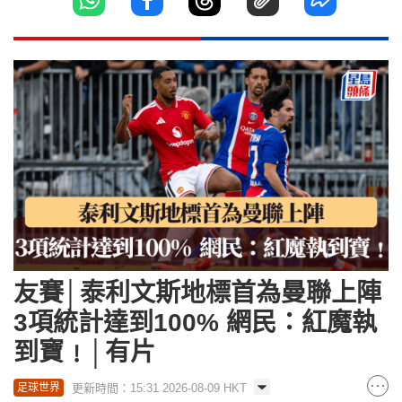
友賽│泰利文斯地標首為曼聯上陣
3項統計達到100% 網民：紅魔執
到寶﹗│有片
更新時間：15:31 2026-08-09 HKT
足球世界