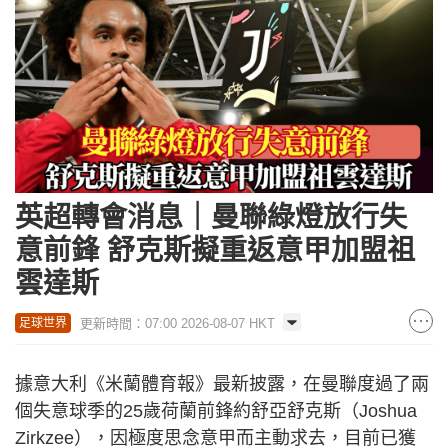
英超轉會消息｜曼聯綠燈放行失
意前鋒 舒克斯擬重返意甲加盟祖
雲達斯
更新時間：07:00 2026-08-07 HKT
足球世界
據意大利《米蘭體育報》最新披露，在曼聯度過了兩
個失意球季的25歲荷蘭前鋒約舒亞舒克斯（Joshua
Zirkzee），因極度思念意甲而主動求去，目前已獲