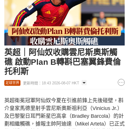
英超｜阿仙奴收購雲尼斯奧斯觸
礁 啟動Plan B轉斟巴塞翼鋒費倫
托利斯
更新時間：18:43 2026-08-07 HKT
足球世界
英超衛冕冠軍阿仙奴今夏在引進前鋒上先後碰壁，斟
介皇家馬德里射手雲尼斯奧斯祖利亞（Vinicius Jr.）
及巴黎聖日耳門新星巴高拿（Bradley Barcola）的計
劃相繼觸礁，據報主帥阿迪達（Mikel Arteta）已正式