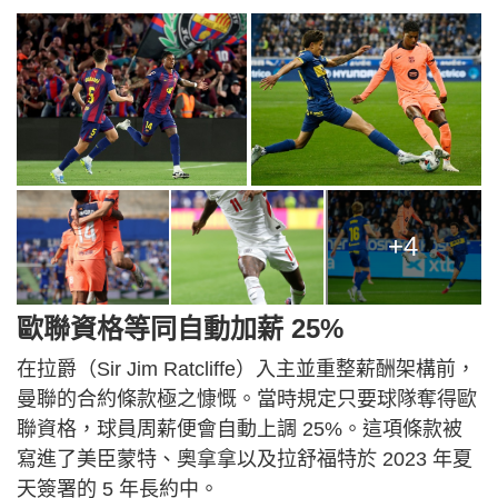
+4
歐聯資格等同自動加薪 25%
在拉爵（Sir Jim Ratcliffe）入主並重整薪酬架構前，
曼聯的合約條款極之慷慨。當時規定只要球隊奪得歐
聯資格，球員周薪便會自動上調 25%。這項條款被
寫進了美臣蒙特、奧拿拿以及拉舒福特於 2023 年夏
天簽署的 5 年長約中。