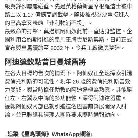
級翼鋒卻屢屢碰壁。先是英格蘭新星摩根羅渣士被車
路士以 1.17 億鎊高調截擊，隨後被視為沙拿接班人
的巴高拿又表態「非利物浦不投」。
最致命的打擊，莫過於阿仙奴此前一直貼身監控、企
圖利用合約期引進的皇馬王牌雲尼斯奧斯，日前正式
宣布與皇馬續約至 2032 年，令兵工廠徹底夢碎。
阿迪達欽點昔日曼城舊將
在各大目標均告吹的情況下，阿仙奴正全速探索引進
費倫托利斯的可能性。現年 26 歲的費倫托利斯曾效
力曼城，與當時擔任助教的阿迪達極為熟悉。其能勝
任左、右翼及中鋒的多功能性，深得阿迪達器重。
據報阿仙奴內部已就引進這名巴塞前鋒展開深入討
論，並已聯絡其經理人團隊要求隨時通報動向。
↓追蹤《星島頭條》WhatsApp頻道↓