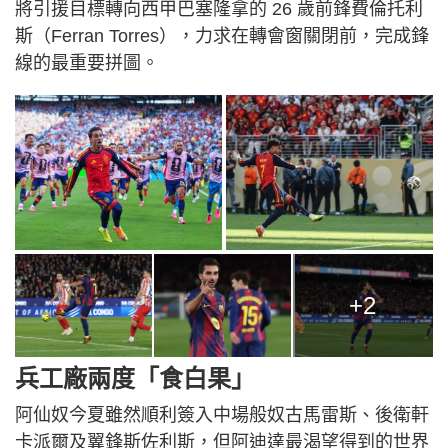
將引援目標轉向西甲巴塞隆拿的 26 歲前鋒費倫托利
斯（Ferran Torres），力求在轉會窗關閉前，完成鋒
線的最重要拼圖。
+2
兵工廠兩度「食白果」
阿仙奴今夏雖然順利簽入中場般奴古馬雷斯、後衛軒
卡派爾及翼鋒斯佐利斯，但阿迪達最渴望得到的世界