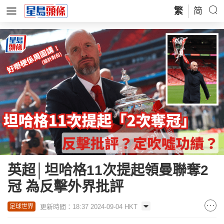
繁
简
英超│坦哈格11次提起領曼聯奪2
冠 為反擊外界批評
更新時間：18:37 2024-09-04 HKT
足球世界