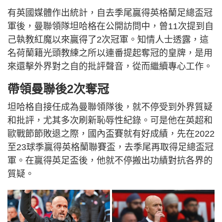
有英國媒體作出統計，自去季尾贏得英格蘭足總盃冠
軍後，曼聯領隊坦哈格在公開訪問中，曾11次提到自
己執教紅魔以來贏得了2次冠軍。知情人士透露，這
名荷蘭籍光頭教練之所以連番提起奪冠的皇牌，是用
來還擊外界對之自的批評聲音，從而繼續專心工作。
帶領曼聯後2次奪冠
坦哈格自接任成為曼聯領隊後，就不停受到外界質疑
和批評，尤其多次刷新恥辱性紀錄。可是他在英超和
歐戰節節敗退之際，國內盃賽就有好成績，先在2022
至23球季贏得英格蘭聯賽盃，去季尾再取得足總盃冠
軍。在贏得英足盃後，他就不停搬出功績對抗各界的
質疑。