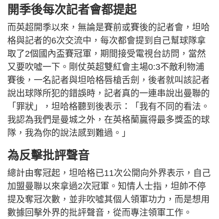
開季後每次記者會都提起
而英超開季以來，無論是賽前或賽後的記者會，坦哈
格與記者的6次交流中，每次都會提到自己幫球隊拿
取了2個國內盃賽冠軍，期間接受電視台訪問，當然
又要吹噓一下。剛仗英超雙紅會主場0:3不敵利物浦
賽後，一名記者與坦哈格唇槍舌劍，後者就叫該記者
說出球隊所犯的錯誤時，記者真的一連串說出曼聯的
「罪狀」，坦哈格聽到後表示：「我有不同的看法。
我認為我們是曼城之外，在英格蘭贏得最多獎盃的球
隊，我為你的說法感到難過。」
為反擊批評聲音
總計由奪冠起，坦哈格已11次公開向外界表示，自己
加盟曼聯以來拿過2次冠軍。知情人士指，坦帥不停
提及奪冠次數，並非吹噓其個人領軍功力，而是想用
數據回擊外界的批評聲音，從而專注領軍工作。