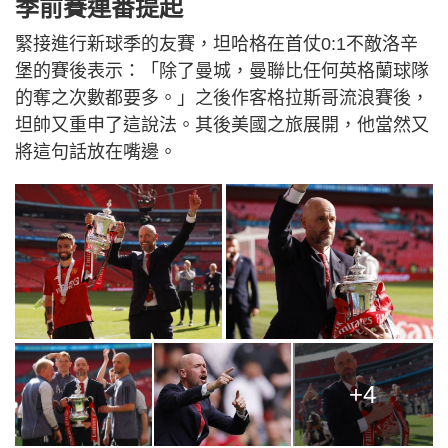
季前賽連番提起
緊接進行新球季的友賽，坦哈格在首仗0:1不敵洛辛
堡的賽後表示：「除了曼城，曼聯比任何英格蘭球隊
的奪之次數都要多。」之後作客格拉斯哥流浪賽後，
坦帥又重申了這說法。其後美國之旅展開，他當然又
將這句話放在嘴邊。
+4