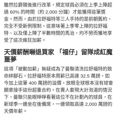
雖然拉爵隨後進行改革，規定球員必須在上季上陣超
過 60% 的時間（約 2,000 分鐘）才能獲得這筆獎
金。然而，由於拉舒福特等三人手持的是前朝舊約，
完全不受新例限制。這意味著上季零上陣的拉舒福
特、以及僅上陣了半數時間的馬治，均不勞而獲地享
受了這次瘋狂加薪。
天價薪酬嚇退買家 「福仔」留隊成紅魔
噩夢
這項「被動加薪」無疑成為了曼聯清洗拉舒福特的致
命絆腳石。拉舒福特原本周薪已高達 32.5 萬鎊，如
今加上這筆 400 萬鎊的溢價，放眼全球根本沒有球會
願意接手這份超重合約。在賣人套現大計泡湯的情況
下，曼聯只能眼睜睜看著這位不在計劃內的球員，在
新球季一邊坐在後備席，一邊領取高達 2,000 萬鎊的
天價年薪。