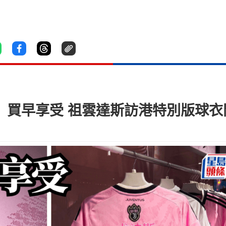
祖」 買早享受 祖雲達斯訪港特別版球