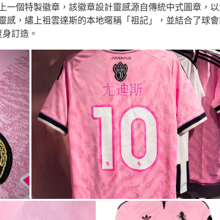
上一個特製徽章，該徽章設計靈感源自傳統中式圖章，以
靈感，繡上祖雲達斯的本地暱稱「祖記」，並結合了球會
度身訂造。