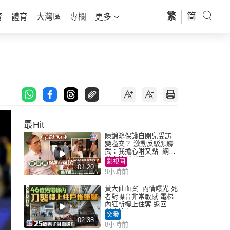
繁
简
育
體育
大灣區
專欄
更多
最Hit
陳錦鴻保護自閉兒受訪
變嗌交？ 激動反駁顏聯
武：我擔心咁又點 網民
批主持咄咄逼人
影視圈
01:20
9小時前
黃大仙血案│內情曝光 死
者對噪音非常敏感 電梯
內狂斬樓上住客 返回住
所墮樓亡
突發
02:38
8小時前