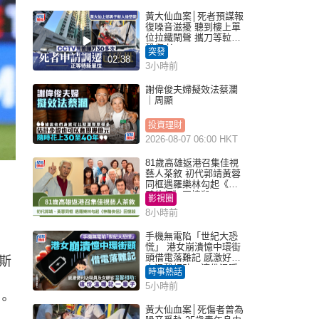
黃大仙血案│死者預謀報
復噪音滋擾 聽到樓上單
位拉鐵閘聲 攜刀等𨋢伏
擊傷者
突發
02:38
3小時前
謝偉俊夫婦擬效法蔡瀾
｜周顯
投資理財
2026-08-07 06:00 HKT
81歲高雄返港召集佳視
藝人茶敘 初代郭靖黃蓉
同框遇羅樂林勾起《神
鵰俠侶》回憶殺
影視圈
8小時前
手機無電陷「世紀大恐
慌」 港女崩潰憶中環街
頭借電落難記 感激好心
斯
人溫馨相助：這份溫暖
時事熱話
記一輩子｜Juicy叮
5小時前
。
黃大仙血案│死傷者曾為