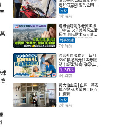
噪音爭執 25歲青年身中
祖
逾10刀重創 警列企圖謀
殺及自殺案
突發
門
4小時前
港男偷聽驚悉老竇坐擁
10物業 父母常喊窮生活
，其
極慳 網民點出兩大隱
憂：未必是隱形富豪｜
時事熱話
Juicy叮
7小時前
長者社區服務券｜每月
$541換過萬元社區券服
務！護理/膳食/治療/上門
或中心任揀 1條件免資產
生活百科
傳球
審查（附申請資格及教
8小時前
學）
分奠
黃大仙血案│血腥一幕震
撼心靈 死者鄰居：個心
仲震緊
突發
2小時前
兼
環