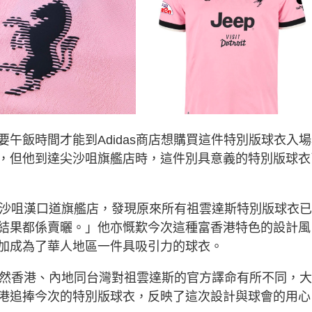
午飯時間才能到Adidas商店想購買這件特別版球衣入
，但他到達尖沙咀旗艦店時，這件別具意義的特別版球衣
尖沙咀漢口道旗艦店，發現原來所有祖雲達斯特別版球衣
結果都係賣曬。」他亦慨歎今次這種富香港特色的設計風
加成為了華人地區一件具吸引力的球衣。
雖然香港、內地同台灣對祖雲達斯的官方譯命有所不同，
港追捧今次的特別版球衣，反映了這次設計與球會的用心