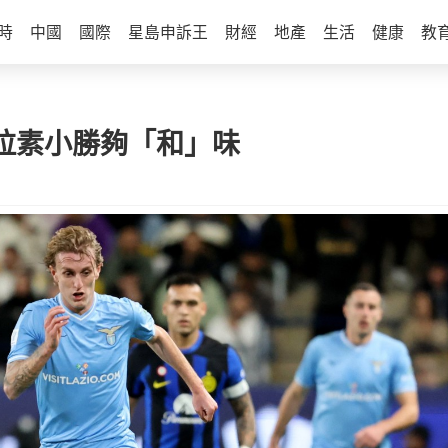
時
中國
國際
星島申訴王
財經
地產
生活
健康
教
 拉素小勝夠「和」味