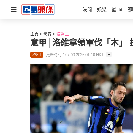
港聞
娛樂
最Hit
即
主頁
體育
波盤王
意甲│洛維拿領軍伐「木」
更新時間：07:00 2025-01-10 HKT
波盤王