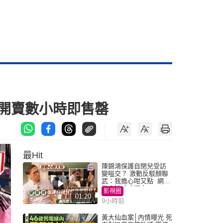
衣開賣數小時即售罄
最Hit
陳錦鴻保護自閉兒受訪
變嗌交？ 激動反駁顏聯
武：我擔心咁又點 網民
批主持咄咄逼人
影視圈
01:20
9小時前
黃大仙血案│內情曝光 死