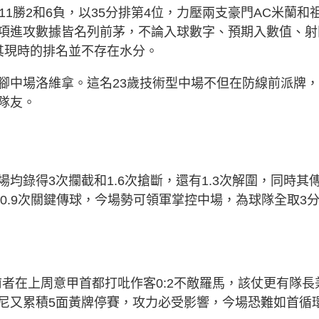
1勝2和6負，以35分排第4位，力壓兩支豪門AC米蘭和
項進攻數據皆名列前茅，不論入球數字、預期入數值、射
其現時的排名並不存在水分。
腳中場洛維拿。這名23歲技術型中場不但在防線前派牌
隊友。
均錄得3次攔截和1.6次搶斷，還有1.3次解圍，同時其
傳和0.9次關鍵傳球，今場勢可領軍掌控中場，為球隊全取3
前者在上周意甲首都打吡作客0:2不敵羅馬，該仗更有隊長
尼又累積5面黃牌停賽，攻力必受影響，今場恐難如首循