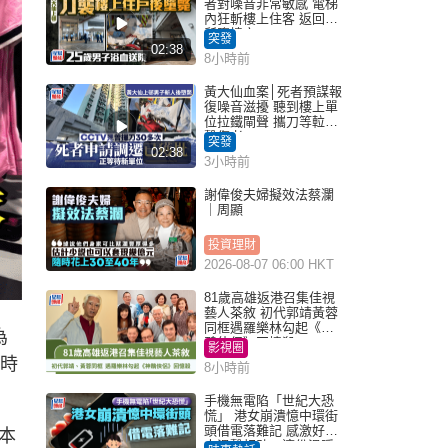
者對噪音非常敏感 電梯
內狂斬樓上住客 返回住
所墮樓亡
突發
02:38
8小時前
黃大仙血案│死者預謀報
復噪音滋擾 聽到樓上單
位拉鐵閘聲 攜刀等𨋢伏
擊傷者
突發
02:38
3小時前
謝偉俊夫婦擬效法蔡瀾
｜周顯
投資理財
2026-08-07 06:00 HKT
81歲高雄返港召集佳視
藝人茶敘 初代郭靖黃蓉
同框遇羅樂林勾起《神
為
鵰俠侶》回憶殺
影視圈
小時
8小時前
手機無電陷「世紀大恐
慌」 港女崩潰憶中環街
頭借電落難記 感激好心
本
人溫馨相助：這份溫暖