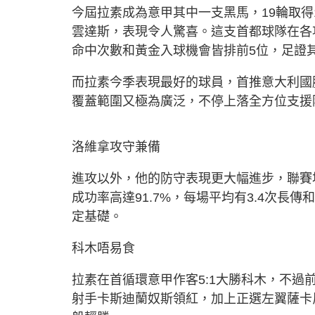
今屆拉素成為意甲其中一支黑馬，19輪取得1
雲達斯，表現令人驚喜。這支首都球隊在各
命中次數和黃金入球機會皆排前5位，足證
而拉素今季表現最好的球員，首推意大利國
覆蓋範圍又極為廣泛，不停上落全方位支援
洛維拿攻守兼備
進攻以外，他的防守表現更大幅進步，聯賽場
成功率高達91.7%，每場平均有3.4次長
定基礎。
科木唔易食
拉素在首循環意甲作客5:1大勝科木，不過
射手卡斯迪蘭奴斯領紅，加上正選左翼薩卡