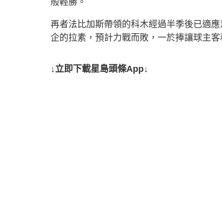
般輕勝。
再者法比加斯帶領的科木經過半季後已適應
企的拉素，預計力戰而敗，一於捧讓球主客
↓立即下載星島頭條App↓