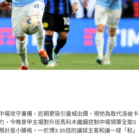
中場攻守兼備，近期更吸引曼城出價，視他為取代洛迪卡
力，今晚意甲主場對升班馬科木繼續控制中場領軍全取3
計是小勝格，一於博3.35倍的讓球主客和讓一球「和」