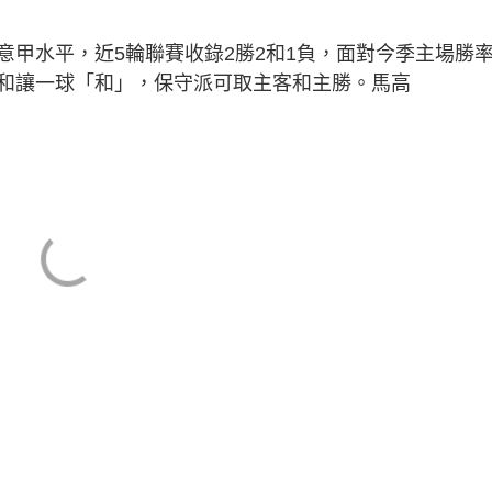
意甲水平，近5輪聯賽收錄2勝2和1負，面對今季主場勝
和讓一球「和」，保守派可取主客和主勝。馬高