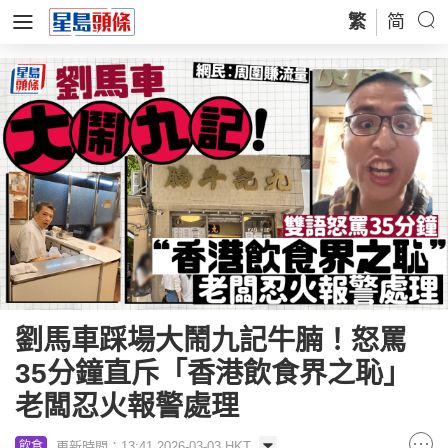
繁
简
劉馬車踩場大鬧九記牛腩！怒罵
35分鐘直斥「香港飲食界之恥」
老闆忍火報警處理
更新時間：13:41 2026-03-03 HKT
飲食