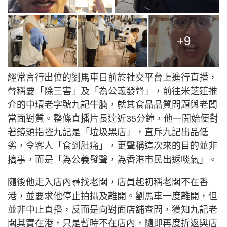
+9
經常言行出位的劉馬車日前於社交平台上進行直播，
聲稱要「除三害」及「為公義發聲」，前往米芝蓮推
介的中環老字號九記牛腩，就其食品品質問題與老闆
當面對質。整條直播片長達近35分鐘，他一開始便對
著鏡頭指控九記是「垃圾黑店」，直斥九記出品低
劣，令客人「食到肚痛」，更聲稱這次來的目的並非
搞事，而是「為公義發聲，為香港市民出返啖氣」。
隨後他走入店內尋找老闆，店員起初稱老闆不在香
港，並要求他停止拍攝及離開。劉馬車一度離開，但
並非中止直播，反而是向對面店舖查問，獲知九記老
闆其實在港，只是暫時不在店內，隨即再度折返與店