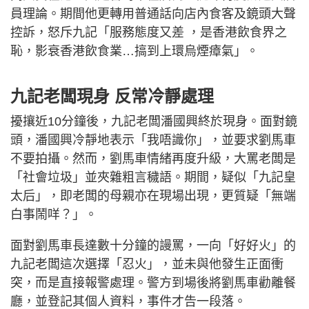
員理論。期間他更轉用普通話向店內食客及鏡頭大聲
控訴，怒斥九記「服務態度又差 ，是香港飲食界之
恥，影衰香港飲食業…搞到上環烏煙瘴氣」。
九記老闆現身 反常冷靜處理
擾攘近10分鐘後，九記老闆潘國興終於現身。面對鏡
頭，潘國興冷靜地表示「我唔識你」，並要求劉馬車
不要拍攝。然而，劉馬車情緒再度升級，大罵老闆是
「社會垃圾」並夾雜粗言穢語。期間，疑似「九記皇
太后」，即老闆的母親亦在現場出現，更質疑「無端
白事鬧咩？」。
面對劉馬車長達數十分鐘的謾罵，一向「好好火」的
九記老闆這次選擇「忍火」，並未與他發生正面衝
突，而是直接報警處理。警方到場後將劉馬車勸離餐
廳，並登記其個人資料，事件才告一段落。