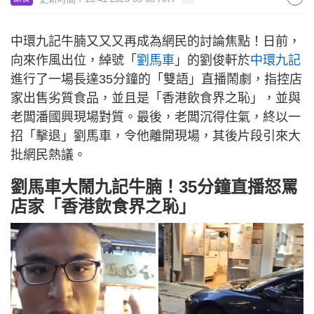
中環九記牛腩又又又再成為網民的討論焦點！日前，
向來作風出位，綽號「
劉馬車
」的劉俊軒於
中環九記
進行了一場長達35分鐘的「雙語」直播鬧劇，指控店
家出售劣質食品，並且是「香港飲食界之恥」，並與
老闆潘國興現場對質。最後，老闆沉得住氣，終以一
招「擊退」劉馬車，令他離開現場，其後片段引來大
批網民熱議。
劉馬車大鬧九記牛腩！35分鐘直播怒罵
店家「香港飲食界之恥」