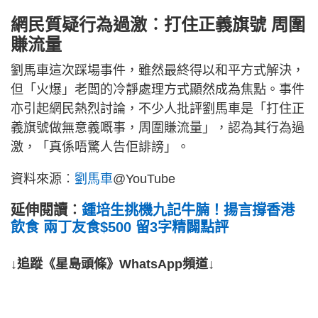
網民質疑行為過激︰打住正義旗號 周圍
賺流量
劉馬車這次踩場事件，雖然最終得以和平方式解決，
但「火爆」老闆的冷靜處理方式顯然成為焦點。事件
亦引起網民熱烈討論，不少人批評劉馬車是「打住正
義旗號做無意義嘅事，周圍賺流量」，認為其行為過
激，「真係唔驚人告佢誹謗」。
資料來源︰
劉馬車
@YouTube
延伸閱讀︰
鍾培生挑機九記牛腩！揚言撐香港
飲食 兩丁友食$500 留3字精闢點評
↓追蹤《星島頭條》WhatsApp頻道↓