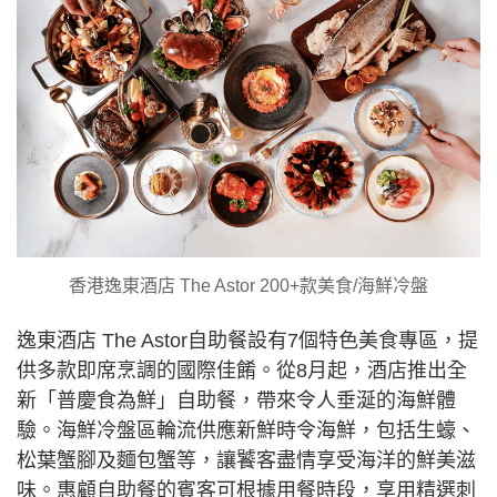
香港逸東酒店 The Astor 200+款美食/海鮮冷盤
逸東酒店 The Astor自助餐設有7個特色美食專區，提
供多款即席烹調的國際佳餚。從8月起，酒店推出全
新「普慶食為鮮」自助餐，帶來令人垂涎的海鮮體
驗。海鮮冷盤區輪流供應新鮮時令海鮮，包括生蠔、
松葉蟹腳及麵包蟹等，讓饕客盡情享受海洋的鮮美滋
味。惠顧自助餐的賓客可根據用餐時段，享用精選刺