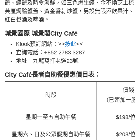
饌、蠔饌及時令海鮮，如三色焗生蠔、金不換芝士梳
芙厘焗釀蟹蓋、黃金香蒜炒蟹，另設無限添飲果汁、
紅白餐酒及啤酒。
城景國際 城景閣City Café
Klook預訂網站：>>
按此
<<
查詢電話：+852 2783 3287
地址：九龍窩打老道23號
City Café長者自助餐優惠價目表：
價錢
時段
（已連加一服
星期一至五自助午餐
$198/位
星期六、日及公眾假期自助午餐
$208/位