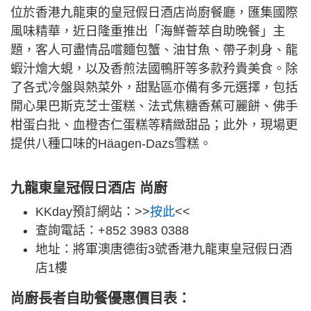
位於香港九龍東的皇冠假日酒店尚廚餐廳，匯集國際
風味精華，近日隆重推出「海鮮薈萃自助晚餐」主
題，客人可盡情品嚐麵包蟹、油甘魚、帶子刺身、龍
蝦汁燴大蜆，以及香煎法國鴨肝等多款矜貴美食。除
了各式冷盤與熱菜外，甜點區亦備有多元選擇，包括
開心果巴斯克芝士蛋糕、法式焦糖香蕉可麗餅、佛手
柑蛋白批、血橙杏仁蛋糕等精緻甜品；此外，現場更
提供八種口味的Häagen-Dazs雪糕。
九龍東皇冠假日酒店 尚廚
KKday預訂網站：>>
按此
<<
查詢電話：+852 3983 0388
地址：將軍澳唐德街3號香港九龍東皇冠假日酒
店1樓
尚廚長者自助餐優惠價目表：