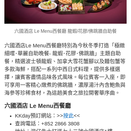
六國酒店 Le Menu西餐廳 龍蝦/花膠/佛跳牆自助餐
六國酒店Le Menu西餐廳特別為今秋冬季打造「極緻
細嚐･華麗自助晚餐- 龍蝦･花膠･佛跳牆」主題自助
餐，精選波士頓龍蝦、加拿大雪花蟹腳以及麵包蟹等
多款海鮮，搭配一系列中西日式料理，提供多樣選
擇，讓賓客盡情品味各式風味。每位賓客一入座，即
可享用一客精心燉煮的佛跳牆，濃厚湯汁內含鮑魚與
海參等珍稀食材，為這趟美食之旅拉開奢華序曲。
六國酒店 Le Menu西餐廳
KKday預訂網站：>>
按此
<<
查詢電話：+852 2866 3808