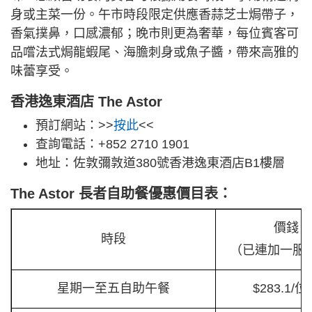
身或主菜一份。午市時段限定供應香蒜芝士焗帶子，
香氣撲鼻，口感濃郁；晚市則更為奢華，每位賓客可
品嚐法式焗龍蝦尾、海膽刺身或魚子醬，帶來高雅的
味蕾享受。
香港逸東酒店 The Astor
預訂網站：>>
按此
<<
查詢電話：+852 2710 1901
地址：佐敦彌敦道380號香港逸東酒店B1樓層
The Astor 長者自助餐優惠價目表：
價錢
時段
（已連加一服
星期一至五自助午餐
$283.1/