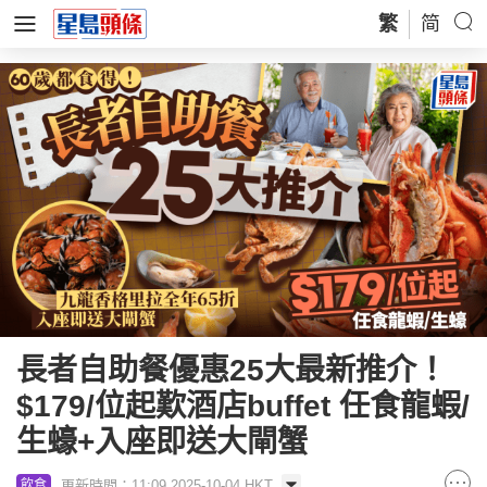
繁
简
長者自助餐優惠25大最新推介！
$179/位起歎酒店buffet 任食龍蝦/
生蠔+入座即送大閘蟹
更新時間：11:09 2025-10-04 HKT
飲食