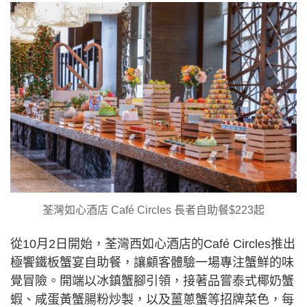
荃灣如心酒店 Café Circles 長者自助餐$223起
從10月2日開始，荃灣西如心酒店的Café Circles推出
極饗鐵板蟹宴自助餐，讓顧客體驗一場專注蟹鮮的味
覺冒險。開端以冰鎮蟹腳引領，接著品嘗泰式椰奶蟹
蝦、咸蛋黃蟹腸粉炒製，以及薑蔥蟹等招牌菜色，每