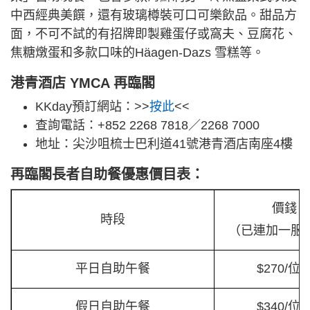
中西經典美饌，還有玻璃樽裝可口可樂飲品。甜品方
面，不可不試的有招牌即製雞蛋仔或窩夫、豆腐花、
焦糖燉蛋和多款口味的Häagen-Dazs 雪糕等。
港青酒店 YMCA 再臨閣
KKday預訂網站：>>
按此
<<
查詢電話：+852 2268 7818／2268 7000
地址：尖沙咀梳士巴利道41號港青酒店南座4樓
再臨閣長者自助餐優惠價目表：
價錢
時段
（已連加一服
平日自助午餐
$270/位
假日自助午餐
$340/位