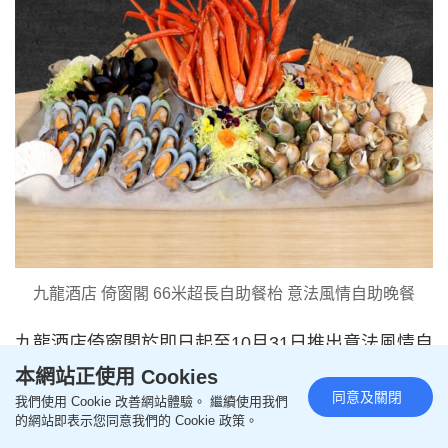
九龍酒店 倚窗閣 66米超長自助餐枱 意法風情自助晚餐
九龍酒店倚窗閣於即日起至10月31日推出意法風情自
助晚餐，帶來法式與意式美食盛宴，包括香煎鵝肝、
本網站正使用 Cookies
燒鴨胸、西西里烤三文魚、牛肉千層麵及手工意大利
同意及關閉
我們使用 Cookie 改善網站體驗。 繼續使用我們
的網站即表示您同意我們的 Cookie 政策。
薄餅，融合經典風味與創意。海鮮愛好者可享雪花蟹