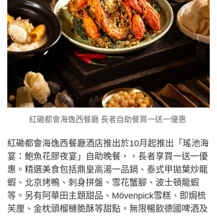
紅磡都會海逸西餐廳 長者自助餐買一送一優惠
紅磡都會海逸西餐廳酒店推出於10月起推出「瑤池海
宴：鮑魚花膠夜宴」自助晚餐，，長者享買一送一優
惠。精選美食包括鼎皇高湯一品鍋、泰式甲拋葉炒龍
蝦、北京烤鴨、刺身拼盤、雪花蟹腳、波士頓龍蝦
等。另有阿華田主題甜品、Mövenpick雪糕、即焗梳
芙厘、金枕頭榴槤脆酥等甜點，無限暢飲德國啤酒及