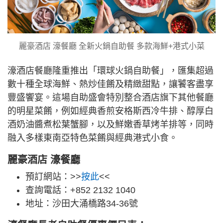
麗豪酒店 濠餐廳 全新火鍋自助餐 多款海鮮+港式小菜
濠酒店餐廳隆重推出「環球火鍋自助餐」，匯集超過
數十種全球海鮮、熱炒佳餚及精緻甜點，讓饕客盡享
豐盛饗宴。這場自助盛會特別整合酒店旗下其他餐廳
的明星菜餚，例如經典香煎安格斯西冷牛排、醇厚白
酒奶油醬煮松葉蟹腳，以及鮮嫩香草烤羊排等，同時
融入多樣東南亞特色菜餚與經典港式小食。
麗豪酒店 濠餐廳
預訂網站：>>
按此
<<
查詢電話：+852 2132 1040
地址：沙田大涌橋路34-36號