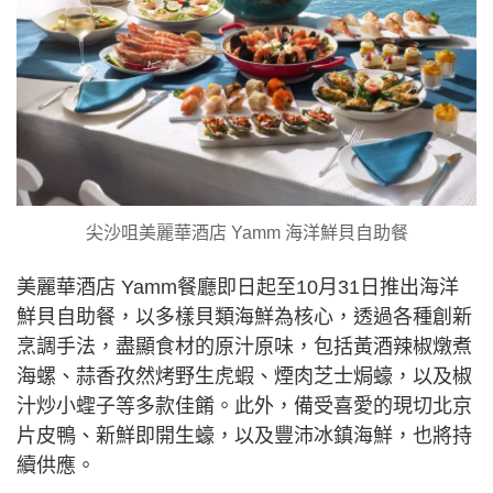
尖沙咀美麗華酒店 Yamm 海洋鮮貝自助餐
美麗華酒店 Yamm餐廳即日起至10月31日推出海洋
鮮貝自助餐，以多樣貝類海鮮為核心，透過各種創新
烹調手法，盡顯食材的原汁原味，包括黃酒辣椒燉煮
海螺、蒜香孜然烤野生虎蝦、煙肉芝士焗蠔，以及椒
汁炒小蟶子等多款佳餚。此外，備受喜愛的現切北京
片皮鴨、新鮮即開生蠔，以及豐沛冰鎮海鮮，也將持
續供應。