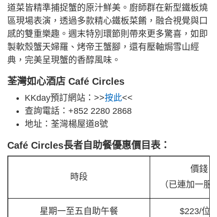
道菜皆精準捕捉蟹的原汁鮮美。廚師群在新型鐵板燒
區現場表演，透過多款精心鐵板菜餚，融合視覺與口
感的雙重樂趣。週末特別環節則帶來更多驚喜，如即
製軟殼蟹天婦羅、烤帝王蟹腳，還有壓軸焗雪山經
典，完美呈現蟹的香醇風味。
荃灣如心酒店 Café Circles
KKday預訂網站：>>
按此
<<
查詢電話：+852 2280 2868
地址：荃灣楊屋道8號
Café Circles長者自助餐優惠價目表：
價錢
時段
（已連加一服
星期一至五自助午餐
$223/位