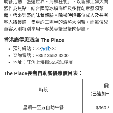
助餐活動「蟹逅世界・海鮮狂饗」，以新鮮江蘇大閘
蟹作為焦點，結合國際冰鎮海鮮及多樣創意蟹類菜
餚，帶來豐盛的味蕾體驗。晚餐時段每位成人及長者
客人將獲贈一隻重約三両半的清蒸大閘蟹，而每位兒
童客人則特別享用一客芙蓉蟹皇蟹肉伊麵。
香港康得思酒店 The Place
預訂網站：>>
按此
<<
查詢電話：+852 3552 3200
地址：旺角上海街555號L樓層
The Place長者自助餐優惠價目表：
價錢
時段
（已連加一
星期一至五自助午餐
$360.8