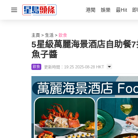
港聞
娛樂
最Hit
即
主頁
生活
飲食
5星級萬麗海景酒店自助餐7折優
魚子醬
更新時間：19:25 2025-08-28 HKT
飲食