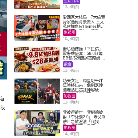
生活百科
13小時前
愛回家大結局｜7大綠葉
身家過億背景驚人 三太
私伙鱷魚皮Hermès拍劇
蘇姐原來是半山樓后
影視圈
10小時前
街坊酒樓推「平民價」
歎奢華盛宴！$9.8紅燒
BB鴿/$28開邊蒸龍蝦 3
大晚餐超值優惠
飲食
13小時前
功夫女足丨周星馳千呼
萬喚終出來！偕劉嘉玲
迪麗熱巴超狂陣容破天
荒現身香港謝票
影視圈
海
11小時前
限
黎彼得離世丨黎樹德被
封「李泳漢2.0」 老父剛
離世急於澄清「代找卡
數」傳聞惹人反感
影視圈
14小時前