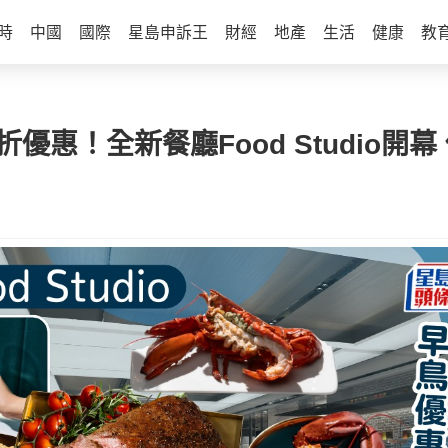
時
中國
國際
星島申訴王
財經
地產
生活
健康
教
惠！全新餐廳Food Studio開幕 