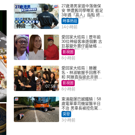
27歲港男家道中落做保
安 慘遭舊同學嘲笑 捱足
3年遇「高人」指點 終辭
職宣告「轉做一事」｜
時事熱話
Juicy叮
14小時前
愛回家大結局丨歷年逾
30位神級客串逐個數 古
巨基變外賣仔最破格 歐
陽震華情陷群姐
影視圈
8小時前
愛回家大結局｜滕麗
名、林淑敏握手回應不
和 阿滕直指彼此非朋友
大小姐指傳聞得啖笑
影視圈
07:59
8小時前
東涌龍運巴撼鐵騎｜58
歲電單車司機留醫半日
不治 男車長被控危駕今
早提堂
突發
3小時前