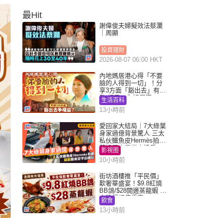
最Hit
謝偉俊夫婦擬效法蔡瀾
｜周顯
投資理財
2026-08-07 06:00 HKT
內地媽居港心得「不要
臉的人得到一切」！分
享3方面「豁出去」有著
數 網民：你好厲害
生活百科
13小時前
愛回家大結局｜7大綠葉
身家過億背景驚人 三太
私伙鱷魚皮Hermès拍劇
蘇姐原來是半山樓后
影視圈
10小時前
街坊酒樓推「平民價」
歎奢華盛宴！$9.8紅燒
BB鴿/$28開邊蒸龍蝦 3
大晚餐超值優惠
飲食
13小時前