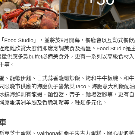
ood Studio」，並將於9月開幕，餐廳會以互動式餐飲
離欣賞大廚們即席烹調美食及擺盤。Food Studio是
限量供應多款buffet必備美食外，更有一系列以高級食材
牛等。
蛋、龍蝦伊麵、日式蒜香龍蝦炒飯、烤和牛牛板腱、和牛
限晚市供應的海膽魚子醬紫菜Taco、海膽意大利飯配
冰鎮海鮮則有龍蝦、麵包蟹、帶子、鱈場蟹腳等，更有自
烤原隻澳洲羊腿及香脆乳豬等，種類多元化。
車
克芝士蛋糕、Valrhona紅桑子朱古力蛋糕、開心果泡芙