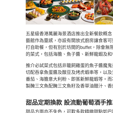
五星級香港萬麗海景酒店推出全新餐飲概念「F
藝館作為靈感，亦設有開放式廚房讓食客可近距
打自助餐，但有別於坊間的buffet，除會無
的菜式，包括海膽、魚子醬、新鮮龍蝦及和
推介必試菜式包括非籠飼雞蛋的魚子醬魔鬼
切配吞拿魚蛋醬及酸豆及烤虎蝦串等，以及只
番茄、海膽意大利粉、即蒸新鮮龍蝦等。而
製醃三文魚配醃三文魚籽及香草油醋汁、香
甜品定期換款 設流動葡萄酒手推
甜品方面亦不失色，可歎多款精緻甜點如巴斯