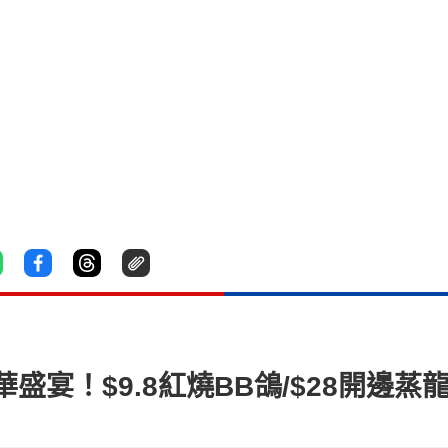
宴！$9.8紅燒BB鴿/$28開邊蒸