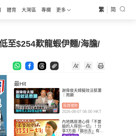
繁
简
育
體育
大灣區
專欄
更多
低至$254歎龍蝦伊麵/海膽/
最Hit
謝偉俊夫婦擬效法蔡瀾
｜周顯
投資理財
2026-08-07 06:00 HKT
內地媽居港心得「不要
臉的人得到一切」！分
享3方面「豁出去」有著
數 網民：你好厲害