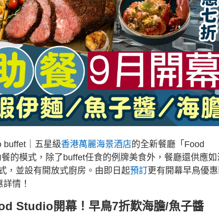
buffet｜五星級
香港萬麗海景酒店
的全新餐廳「Food
助餐的模式，除了buffet任食的例牌美食外，餐廳還供應如
式，並設有開放式廚房。由即日起
預訂
更有開幕早鳥優惠
惠詳情！
 Studio開幕！早鳥7折歎海膽/魚子醬