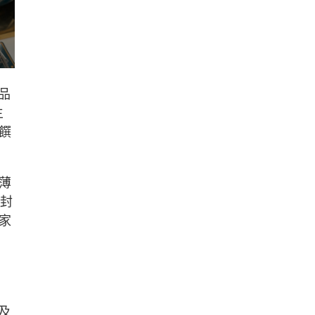
品
主
入饌
薄
油封
家
及