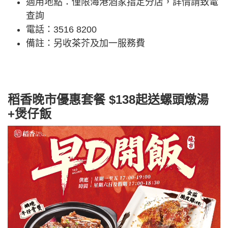
適用地點：僅限海港酒家指定分店，詳情請致電
查詢
電話：3516 8200
備註：另收茶芥及加一服務費
稻香晚市優惠套餐 $138起送螺頭燉湯
+煲仔飯