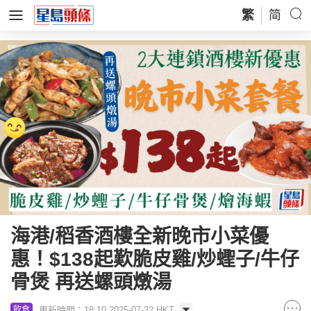
繁
简
海港/稻香酒樓全新晚市小菜優
惠！$138起歎脆皮雞/炒蟶子/牛仔
骨煲 再送螺頭燉湯
更新時間：18:10 2025-07-22 HKT
飲食