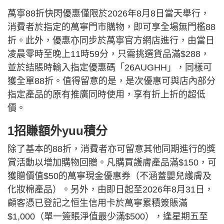
萬寧88折快閃優惠僅限於2026年8月8日當天舉行，
消費者於指定的萬寧門市購物，即可享全場無門檻88
折。此外，優惠亦同步於萬寧官方網店進行，由當日
凌晨零時至晚上11時59分，只需挑選貨品滿$288，
並於結賬時輸入指定優惠碼「26AUGHH」，同樣可
獲全單88折。值得留意的是，是次優惠可與店內部分
指定產品的原有推廣同時使用，享有折上折的超低
價。
1招賺額外yuu積分
除了基本的88折，消費者亦可留意其他同期進行的獎
賞活動以增加購物回贈。凡購買護膚產品滿$150，可
獲贈價值$50的萬寧現金優惠券（不涵蓋嬰兒護膚及
化妝棉產品）。另外，由即日起至2026年8月31日，
顧客憑已登記之恒生信用卡於萬寧累積簽賬滿
$1,000（單一簽賬淨值最少滿$500），逢星期五至