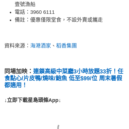
壹號漁船
電話：3960 6111
備註：優惠僅限堂食，不設外賣或攜走
資料來源：
海港酒家
、
稻香集團
同場加映：
連鎖高級中菜廳3小時放題33折！任
食點心/片皮鴨/燒味/鮑魚 低至$99/位 周末暑假
都適用！
↓立即下載星島頭條App↓