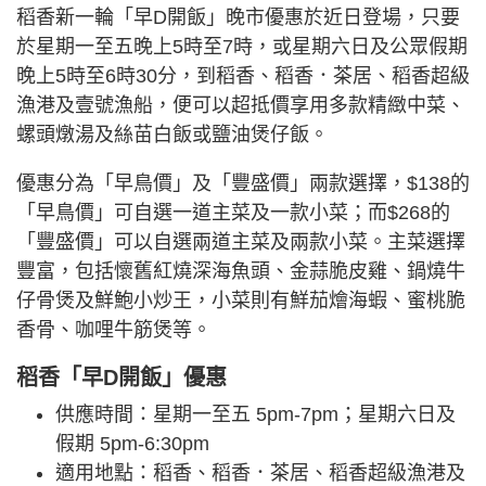
稻香新一輪「早D開飯」晚市優惠於近日登場，只要
於星期一至五晚上5時至7時，或星期六日及公眾假期
晚上5時至6時30分，到稻香、稻香．茶居、稻香超級
漁港及壹號漁船，便可以超抵價享用多款精緻中菜、
螺頭燉湯及絲苗白飯或鹽油煲仔飯。
優惠分為「早鳥價」及「豐盛價」兩款選擇，$138的
「早鳥價」可自選一道主菜及一款小菜；而$268的
「豐盛價」可以自選兩道主菜及兩款小菜。主菜選擇
豐富，包括懷舊紅燒深海魚頭、金蒜脆皮雞、鍋燒牛
仔骨煲及鮮鮑小炒王，小菜則有鮮茄燴海蝦、蜜桃脆
香骨、咖哩牛筋煲等。
稻香「早D開飯」優惠
供應時間：星期一至五 5pm-7pm；星期六日及
假期 5pm-6:30pm
適用地點：稻香、稻香．茶居、稻香超級漁港及