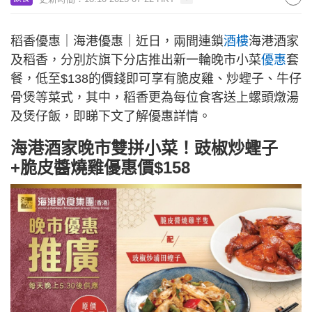
稻香優惠｜海港優惠｜近日，兩間連鎖
酒樓
海港酒家
及稻香，分別於旗下分店推出新一輪晚市小菜
優惠
套
餐，低至$138的價錢即可享有脆皮雞、炒蟶子、牛仔
骨煲等菜式，其中，稻香更為每位食客送上螺頭燉湯
及煲仔飯，即睇下文了解優惠詳情。
海港酒家晚市雙拼小菜！豉椒炒蟶子
+脆皮醬燒雞優惠價$158