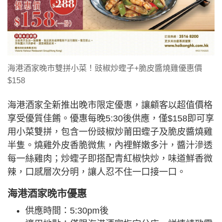
海港酒家晚市雙拼小菜！豉椒炒蟶子+脆皮醬燒雞優惠價
$158
海港酒家全新推出晚市限定優惠，讓顧客以超值價格
享受優質佳餚。優惠每晚5:30後供應，僅$158即可享
用小菜雙拼，包含一份豉椒炒莆田蟶子及脆皮醬燒雞
半隻。燒雞外皮香脆微焦，內裡鮮嫩多汁，醬汁滲透
每一絲雞肉；炒蟶子即搭配青紅椒快炒，味道鮮香微
辣，口感層次分明，讓人忍不住一口接一口。
海港酒家晚市優惠
供應時間：5:30pm後