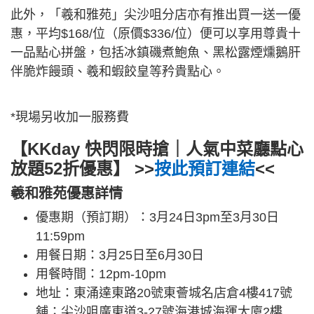
此外，「羲和雅苑」尖沙咀分店亦有推出買一送一優
惠，平均$168/位（原價$336/位）便可以享用尊貴十
一品點心拼盤，包括冰鎮磯煮鮑魚、黑松露煙燻鵝肝
伴脆炸饅頭、羲和蝦餃皇等矜貴點心。
*現場另收加一服務費
【KKday 快閃限時搶｜人氣中菜廳點心
放題52折優惠】 >>
按此預訂連結
<<
羲和雅苑優惠詳情
優惠期（預訂期）：3月24日3pm至3月30日
11:59pm
用餐日期：3月25日至6月30日
用餐時間：12pm-10pm
地址：東涌達東路20號東薈城名店倉4樓417號
舖；尖沙咀廣東道3-27號海港城海運大廈2樓