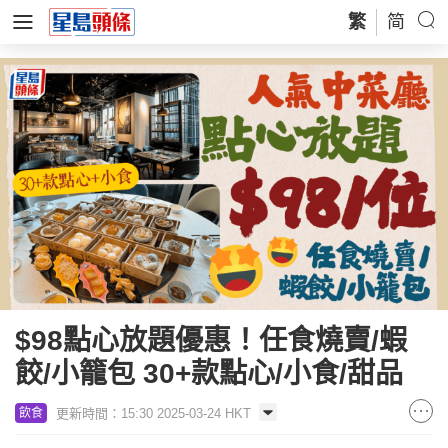
繁
简
$98點心放題優惠！任食燒賣/蝦
餃/小籠包 30+款點心/小食/甜品
更新時間：15:30 2025-03-24 HKT
飲食