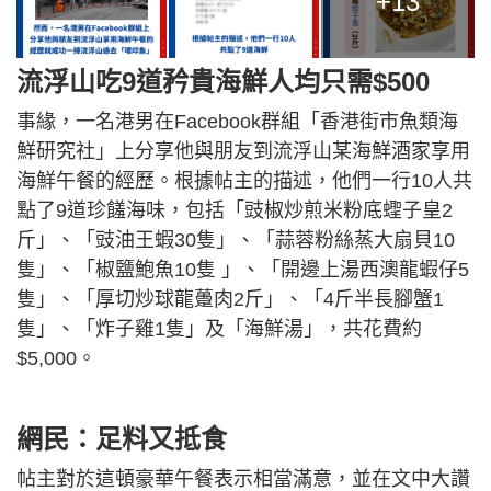
+13
流浮山吃9道矜貴海鮮人均只需$500
事緣，一名港男在Facebook群組「香港街市魚類海
鮮研究社」上分享他與朋友到流浮山某海鮮酒家享用
海鮮午餐的經歷。根據帖主的描述，他們一行10人共
點了9道珍饈海味，包括「豉椒炒煎米粉底蟶子皇2
斤」、「豉油王蝦30隻」、「蒜蓉粉絲蒸大扇貝10
隻」、「椒鹽鮑魚10隻 」、「開邊上湯西澳龍蝦仔5
隻」、「厚切炒球龍躉肉2斤」、「4斤半長腳蟹1
隻」、「炸子雞1隻」及「海鮮湯」，共花費約
$5,000。
網民：足料又抵食
帖主對於這頓豪華午餐表示相當滿意，並在文中大讚