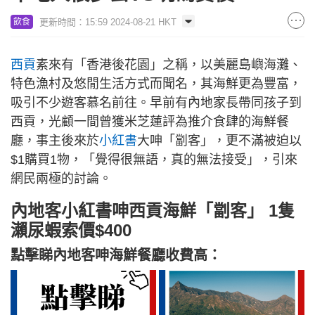
更新時間：15:59 2024-08-21 HKT
飲食
西貢
素來有「香港後花園」之稱，以美麗島嶼海灘、
特色漁村及悠閒生活方式而聞名，其海鮮更為豐富，
吸引不少遊客慕名前往。早前有內地家長帶同孩子到
西貢，光顧一間曾獲米芝蓮評為推介食肆的海鮮餐
廳，事主後來於
小紅書
大呻「劏客」，更不滿被迫以
$1購買1物，「覺得很無語，真的無法接受」，引來
網民兩極的討論。
內地客小紅書呻西貢海鮮「劏客」 1隻
瀨尿蝦索價$400
點擊睇內地客呻海鮮餐廳收費高：