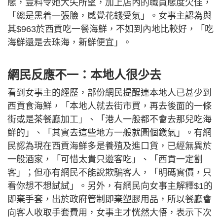
態，豈料令她大失所望，加上店內的職員態度欠佳，
「總是黑着一張臉，感覺花錢受氣」。女事主認為與
其$963於西貢吃一餐海鮮，不如到內地比較好，「吃
海鮮還是去珠海，新鮮便宜」。
網民反應不一：本地人很少去
看到女事主的經歷，部份網民提醒連本地人已甚少到
西貢食海鮮，「本地人就去街市買，再去後面的一條
街或是茶餐廳加工」、「港人一般都不會去那兒吃海
鮮的」、「其實去這些地方一般就圖個鑊氣」。有網
民認為現在西貢海鮮多是養殖及進口貨，已經無異於
一般酒家，「可惜太貴只遊客吃」、「西貢一定劏
客」；但亦有網民不能說欺騙客人，「明碼實價，只
看你想不想試試」。另外，有網民向女事主解釋$1的
即棄手套，出於政府管制即棄塑膠用品，所以餐廳會
向客人收取手套費用，女事主才恍然大悟，表示下次