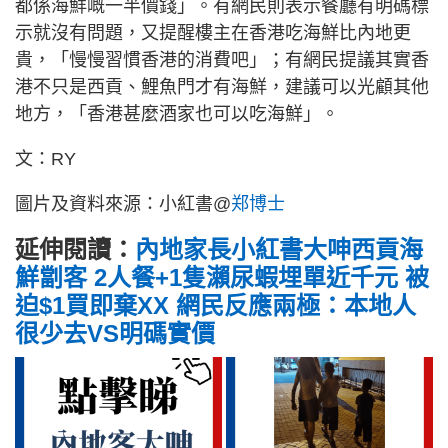
都係海鮮嘅一半價錢」。有網民則表示餐廳有明碼標
示就沒有問題，又提醒樓主在香港吃海鮮比內地更
貴，「慢慢習慣香港的消費吧」；有網民提議其實香
港不只是西貢、鯉魚門才有海鮮，建議可以光顧其他
地方，「香港甚麼酒家也可以吃海鮮」。
文：RY
圖片及資料來源：小紅書@
郑博士
延伸閱讀：
內地家長小紅書大呻西貢海
鮮劏客 2人餐+1隻瀨尿蝦埋單近千元 被
迫$1買即棄XX 網民反應兩極：本地人
很少去VS明碼實價