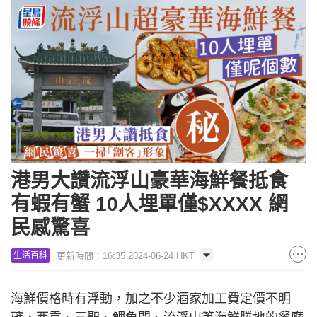
港男大讚流浮山豪華海鮮餐抵食
有蝦有蟹 10人埋單僅$XXXX 網
民感驚喜
更新時間：16:35 2024-06-24 HKT
生活百科
海鮮價格時有浮動，加之不少酒家加工費定價不明