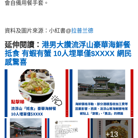
會自備用餐手套。
資料及圖片來源：小紅書@
拉普兰德
延伸閱讀：
港男大讚流浮山豪華海鮮餐
抵食 有蝦有蟹 10人埋單僅$XXXX 網民
感驚喜
+13