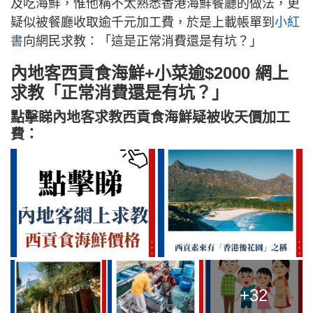
及吃海鮮，惟他稱不太熟悉香港海鮮餐廳的做法，更
疑似被餐廳收取逾千元加工費，於是上載帳單到
小紅
書
向網民求教：「這是正常消費還是有坑？」
內地客西貢食海鮮+小菜逾$2000 網上
求教「正常消費還是有坑？」
點擊睇內地客求教西貢食海鮮疑被收天價加工
費：
+32