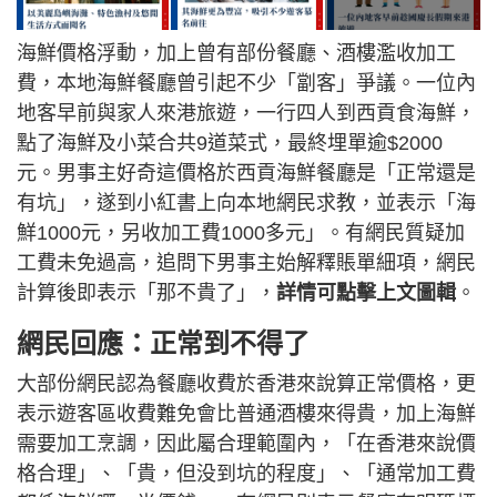
海鮮價格浮動，加上曾有部份餐廳、酒樓濫收加工
費，本地海鮮餐廳曾引起不少「劏客」爭議。一位內
地客早前與家人來港旅遊，一行四人到西貢食海鮮，
點了海鮮及小菜合共9道菜式，最終埋單逾$2000
元。男事主好奇這價格於西貢海鮮餐廳是「正常還是
有坑」，遂到小紅書上向本地網民求教，並表示「海
鮮1000元，另收加工費1000多元」。有網民質疑加
工費未免過高，追問下男事主始解釋賬單細項，網民
計算後即表示「那不貴了」，
詳情可點擊上文圖輯
。
網民回應：正常到不得了
大部份網民認為餐廳收費於香港來說算正常價格，更
表示遊客區收費難免會比普通酒樓來得貴，加上海鮮
需要加工烹調，因此屬合理範圍內，「在香港來說價
格合理」、「貴，但没到坑的程度」、「通常加工費