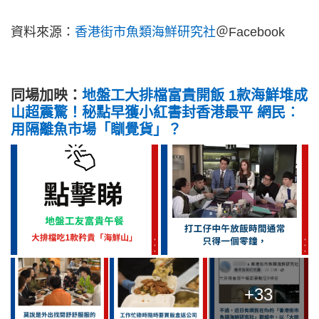
資料來源：
香港街市魚類海鮮研究社
＠Facebook
同場加映：
地盤工大排檔富貴開飯 1款海鮮堆成
山超震驚！秘點早獲小紅書封香港最平 網民︰
用隔離魚市場「瞓覺貨」？
+33