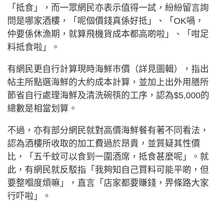
「抵食」，而一眾網民亦表示值得一試，紛紛留言詢
問是哪家酒樓，「呢個價錢真係好抵」、「OK喎，
仲要係休漁期，就算飛機貨成本都高啲啦」、「咁足
料抵食啦」。
有網民更自行計算現時海鮮巿價（詳見圖輯），指出
帖主所點選海鮮的大約成本計算，並加上出外用膳所
節省自行處理海鮮及清洗碗筷的工序，認為$5,000的
總數是相當划算。
不過，亦有部分網民就對高價海鮮餐有著不同看法，
認為酒樓所收取的加工費過於昂貴，並質疑其性價
比，「五千蚊可以食到一圍酒席，抵食甚麼呢」。就
此，有網民就反駁指「我夠知自己買料可能平啲，但
要整嗰度煩嘛」，直言「店家都要賺錢，畀條路大家
行吓啦」。