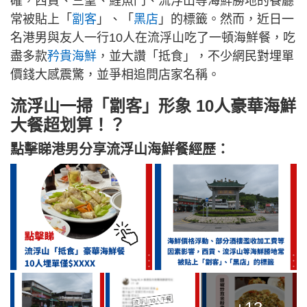
確，西貢、三聖、鯉魚門、流浮山等海鮮勝地的餐廳
常被貼上「
劏客
」、「
黑店
」的標籤。然而，近日一
名港男與友人一行10人在流浮山吃了一頓海鮮餐，吃
盡多款
矜貴海鮮
，並大讚「抵食」，不少網民對埋單
價錢大感震驚，並爭相追問店家名稱。
流浮山一掃「劏客」形象 10人豪華海鮮
大餐超划算！？
點擊睇港男分享流浮山海鮮餐經歷：