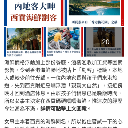
+20
海鮮價格浮動加上部份餐廳、酒樓濫收加工費等因素
影響，令到香港海鮮勝地被貼上「劏客」標籤，本地
人或較少前往光顧。一位內地家長與孩子們來港旅
遊，先到西貢附近島嶼浮潛「親親大自然」，接近傍
晚才回到酒店休息。由於孩子們稍息已是晚飯時間，
所以女事主決定在西貢碼頭嚐嚐海鮮，惟這次的經歷
令她甚為不滿，
詳情可點擊上文圖輯。
女事主本着西貢的海鮮聞名，所以抱住嘗試一下的心