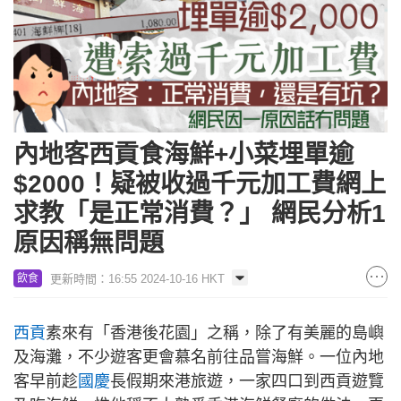
內地客西貢食海鮮+小菜埋單逾
$2000！疑被收過千元加工費網上
求教「是正常消費？」 網民分析1
原因稱無問題
更新時間：16:55 2024-10-16 HKT
飲食
西貢
素來有「香港後花園」之稱，除了有美麗的島嶼
及海灘，不少遊客更會慕名前往品嘗海鮮。一位內地
客早前趁
國慶
長假期來港旅遊，一家四口到西貢遊覽