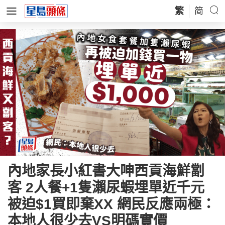
繁
简
內地家長小紅書大呻西貢海鮮劏
客 2人餐+1隻瀨尿蝦埋單近千元
被迫$1買即棄XX 網民反應兩極：
本地人很少去VS明碼實價