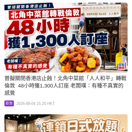
曾擬關閉香港店止蝕！北角中菜館「人人和平」轉戰
倫敦 48小時獲1,300人訂座 老闆嘆：有種不真實的
感覺
2026-08-04 15:20 HKT
飲食