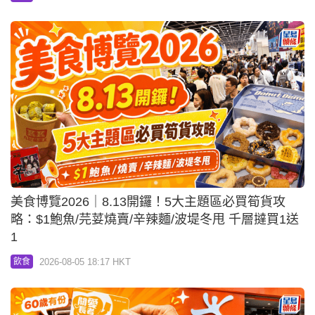
美食博覽2026｜8.13開鑼！5大主題區必買筍貨攻
略：$1鮑魚/芫荽燒賣/辛辣麵/波堤冬甩 千層撻買1送
1
2026-08-05 18:17 HKT
飲食