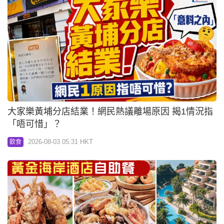
大家樂黃埔分店結業！網民熱議離場原因 揭1情況指
「唔可惜」？
2026-08-03 05:31 HKT
飲食