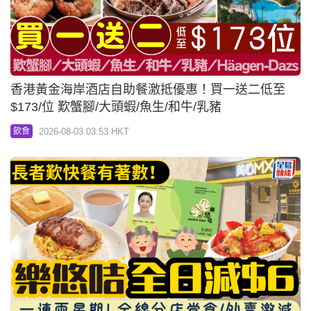
香港黃金海岸酒店自助餐激抵優惠！買一送二低至
$173/位 歎蟹腳/大頭蝦/魚生/和牛/乳豬
2026-08-03 03:53 HKT
飲食