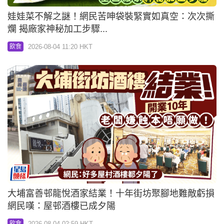
娃娃菜不解之謎！網民苦呻袋裝緊實如真空：次次撕
爛 揭廠家神秘加工步驟...
2026-08-04 11:20 HKT
飲食
大埔富善邨龍悅酒家結業！十年街坊聚腳地難敵虧損
網民嘆：屋邨酒樓已成夕陽
2026-08-04 02:59 HKT
飲食