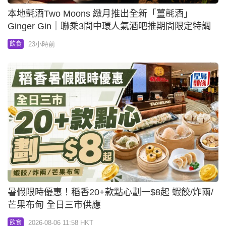
本地氈酒Two Moons 緻月推出全新「薑氈酒」
Ginger Gin｜聯乘3間中環人氣酒吧推期間限定特調
23小時前
飲食
暑假限時優惠！稻香20+款點心劃一$8起 蝦餃/炸兩/
芒果布甸 全日三市供應
2026-08-06 11:58 HKT
飲食