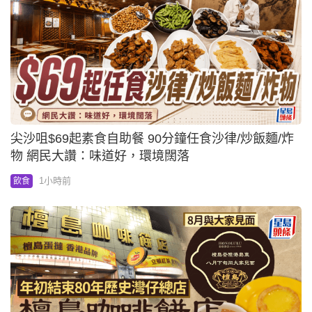
尖沙咀$69起素食自助餐 90分鐘任食沙律/炒飯麵/炸
物 網民大讚：味道好，環境闊落
1小時前
飲食