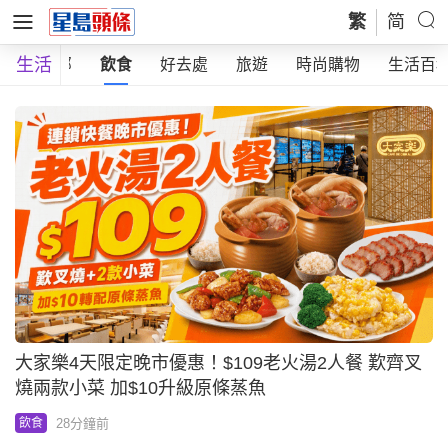
繁
简
生活
全部
飲食
好去處
旅遊
時尚購物
生活百
大家樂4天限定晚市優惠！$109老火湯2人餐 歎齊叉
燒兩款小菜 加$10升級原條蒸魚
28分鐘前
飲食