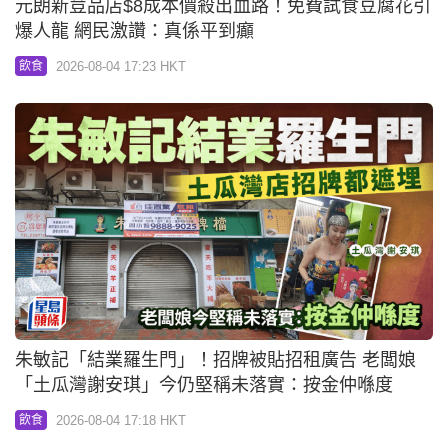
元朗新荳品店$8成本價殺出血路！免費試食豆腐花引
爆人龍 網民激讚：真係平到癲
2026-08-04 17:23 HKT
飲食
朱敏記「結業羅生門」！招牌被貼招租廣告 老闆娘
「土瓜灣謝安琪」今仍堅稱未落實：按金仲喺度
2026-08-04 17:18 HKT
飲食