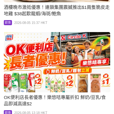
酒樓晚市激抵優惠！連鎖集團震撼推出$1兩隻脆皮走
地雞 $38起歎龍蝦/海斑/鮑魚
2026-08-05 15:37 HKT
飲食
OK便利店長者優惠！樂悠咭專屬折扣 鮮奶/豆乳/食
品即減高達$2
2026-08-05 13:18 HKT
飲食