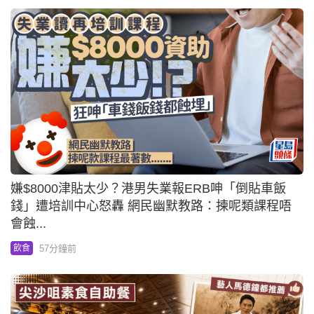
嫌$8000津貼太少？港男失業報ERB呻「倒貼車飯
錢」遭培訓中心怒轟 網民幽默教路：揀呢類課程唔
會蝕...
57分鐘前
飲食