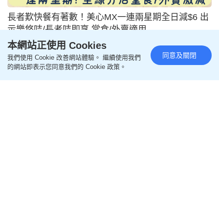
長者歎快餐有著數！美心MX一連兩星期全日減$6 出
示樂悠咭/長者咭即享 堂食/外賣適用
本網站正使用 Cookies
2026-08-02 03:30 HKT
飲食
同意及關閉
我們使用 Cookie 改善網站體驗。 繼續使用我們
的網站即表示您同意我們的 Cookie 政策。
尖沙咀The ONE酒樓同場廝殺！網民比拼3店$7特價
點心：幾蚊貨仔可以狂encore