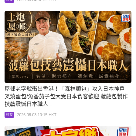
屋邨老字號衝出香港！「森林麵包」攻入日本神戶
叉燒蛋包/魚香茄子包大受日本食客歡迎 菠蘿包製作
技藝震憾日本職人！
2026-08-03 10:15 HKT
飲食