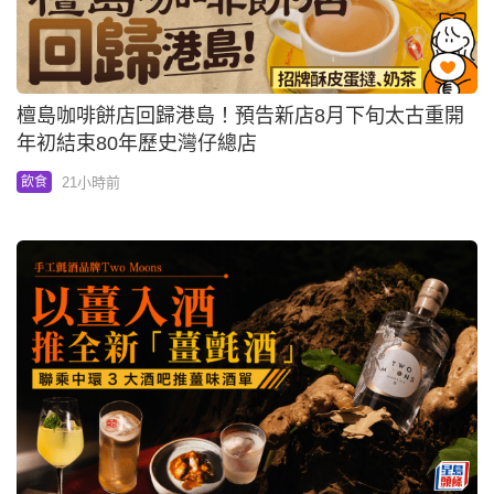
檀島咖啡餅店回歸港島！預告新店8月下旬太古重開
年初結束80年歷史灣仔總店
21小時前
飲食