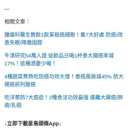
---
相關文章：
腫瘤科醫生教飲1款茶殺癌細胞！集7大好處 防癌/改
善失眠/降膽固醇
牛津研究54萬人證 這飲品日喝1杯患大腸癌率減
17%！這種酒要少喝！
4種蔬菜煮熟吃防癌功效大增！患癌風險減45% 防大
腸癌前列腺癌
吃洋蔥防7大癌症！2種食法功效最強 遠離大腸癌/肺
癌/乳癌
↓立即下載星島頭條App↓