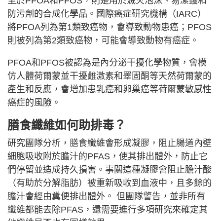
至於PFOA和PFOS，則是用於滅火泡沫、易潔鑊和
防污劑的合成化學品。國際癌症研究機構（IARC）
將PFOA列為第1類致癌物，會導致動物患癌；PFOS
則被列為第2類致癌物，可能會導致動物有癌症。
PFOA和PFOS被認為是內分泌干擾化學物質，會模
仿人體荷爾蒙並干擾雌激素和睪固酮等天然荷爾蒙的
產生和反應，會增加患乳癌和卵巢癌等荷爾蒙敏感性
癌症的風險。
膳食纖維如何助排毒？
研究團隊分析，膳食纖維會形成凝膠，阻止腸道內壁
細胞吸收附於膽汁的PFAS，使其排出體外，防止它
們停留並造成持久損害。事關這種凝膠會阻止膽汁酸
（有助於分解脂肪）被重新吸收到血液中，且多餘的
膽汁會經由糞便排出體外。 但團隊警告，並非所有
纖維都能去除PFAS，還需要進行多項研究來確定其