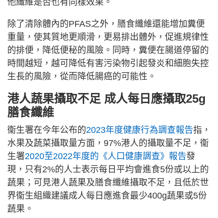
他纖維是否也有同樣效果。
除了清除體內的PFAS之外，膳食纖維還能增加糞便
重量，使其質地更順滑，更易排出體外，促進規律性
的排便，降低便秘的風險。同時，糞便在腸道停留的
時間越短，越可降低有害污染物引起發炎和細胞失控
生長的風險，從而降低腸癌的可能性。
港人蔬果攝取不足
成人每日應攝取25g
膳食纖維
衞生署在今年公布的
2023年度
健康行為調查報告
指，
水果及蔬菜攝取量方面，97%港人的攝取量不足，衞
生署
2020至2022年度的《人口健康調查》報告
發
現，只有2%的人士表示每日平均會進食5份或以上的
蔬果；可見港人蔬果及膳食纖維攝取不足，且低於世
界衞生組織建議成人每日應進食最少400g蔬果或5份
蔬果。