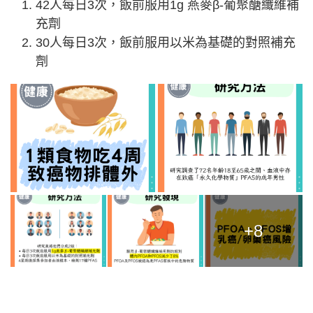
42人每日3次，飯前服用1g 燕麥β-葡聚醣纖維補
充劑
30人每日3次，飯前服用以米為基礎的對照補充
劑
+8