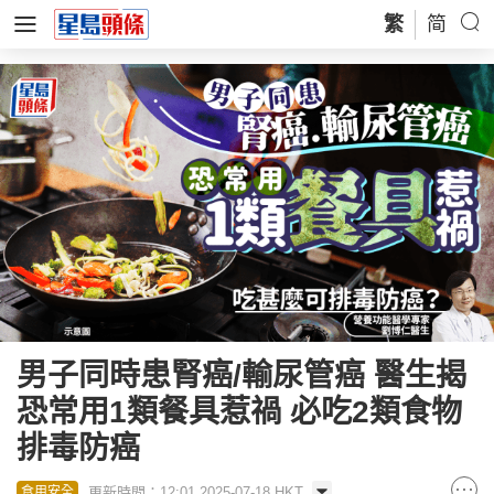
繁
简
男子同時患腎癌/輸尿管癌 醫生揭
恐常用1類餐具惹禍 必吃2類食物
排毒防癌
更新時間：12:01 2025-07-18 HKT
食用安全