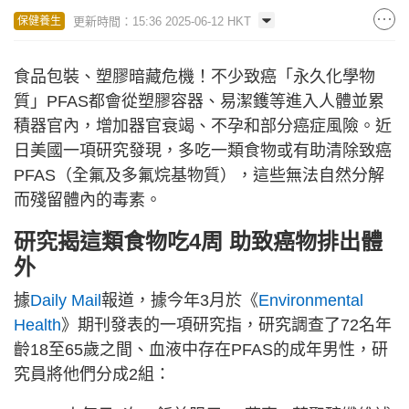
更新時間：15:36 2025-06-12 HKT
保健養生
食品包裝、塑膠暗藏危機！不少致癌「永久化學物
質」PFAS都會從塑膠容器、易潔鑊等進入人體並累
積器官內，增加器官衰竭、不孕和部分癌症風險。近
日美國一項研究發現，多吃一類食物或有助清除致癌
PFAS（全氟及多氟烷基物質），這些無法自然分解
而殘留體內的毒素。
研究揭這類食物吃4周 助致癌物排出體
外
據
Daily Mail
報道，據今年3月於《
Environmental
Health
》期刊發表的一項研究指，研究調查了72名年
齡18至65歲之間、血液中存在PFAS的成年男性，研
究員將他們分成2組：