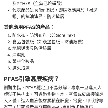
及PFHxS（全氟己烷磺酸）
代表產品是Teflon塗層，即廣泛應用於「易潔
鍋」的抗油塗層、防污塗層。
其他應用PFAS的產品
：
防水衣、防污布料（如Gore-Tex）
食品包裝紙（如漢堡包紙、防油紙袋）
地毯與家具防污塗層
清潔劑
某些化妝品
滅火泡沫
PFAS引致甚麼疾病？
劉醫生指，PFAS穩定且不易分解，毒素一旦進入人
體就不易排出，可透過食物、水、空氣或皮膚接觸進
入人體，進入血液後會累積在肝臟、腎臟、甲狀腺等
器官，研究顯示長期接觸PFAS會引發多種疾病：