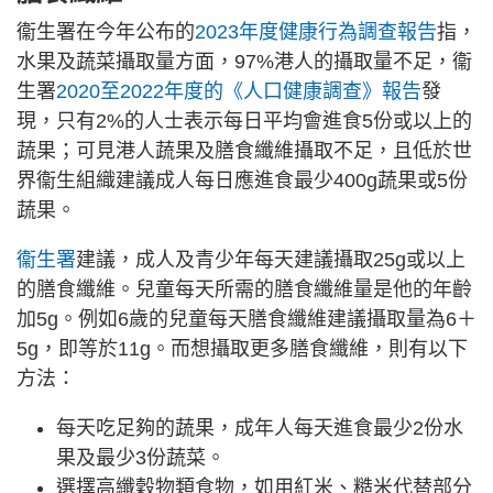
衞生署在今年公布的
2023年度健康行為調查報告
指，
水果及蔬菜攝取量方面，97%港人的攝取量不足，衞
生署
2020至2022年度的《人口健康調查》報告
發
現，只有2%的人士表示每日平均會進食5份或以上的
蔬果；可見港人蔬果及膳食纖維攝取不足，且低於世
界衞生組織建議成人每日應進食最少400g蔬果或5份
蔬果。
衞生署
建議，成人及青少年每天建議攝取25g或以上
的膳食纖維。兒童每天所需的膳食纖維量是他的年齡
加5g。例如6歲的兒童每天膳食纖維建議攝取量為6＋
5g，即等於11g。而想攝取更多膳食纖維，則有以下
方法：
每天吃足夠的蔬果，成年人每天進食最少2份水
果及最少3份蔬菜。
選擇高纖穀物類食物，如用紅米、糙米代替部分