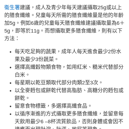
衞生署
建議，成人及青少年每天建議攝取25g或以上
的膳食纖維。兒童每天所需的膳食纖維量是他的年齡
加5g。例如6歲的兒童每天膳食纖維建議攝取量為6＋
5g，即等於11g。而想攝取更多膳食纖維，則有以下
方法：
每天吃足夠的蔬果，成年人每天進食最少2份水
果及最少3份蔬菜。
選擇高纖穀物類食物，如用紅米、糙米代替部分
白米。
每星期以乾豆類取代部分肉類2至3次。
以全麥麪包或餅乾代替高脂肪、高糖分的麪包或
餅乾。
留意食物標籤，多選擇高纖食品。
以循序漸進的方式攝取更多膳食纖維，並留意每
天飲用最少6 –8杯流質飲品，否則身體或會因不