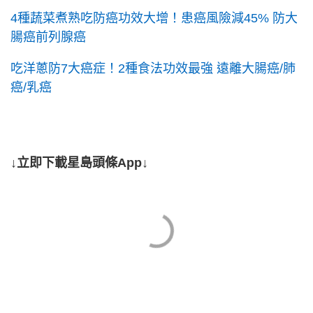
4種蔬菜煮熟吃防癌功效大增！患癌風險減45% 防大
腸癌前列腺癌
吃洋蔥防7大癌症！2種食法功效最強 遠離大腸癌/肺
癌/乳癌
↓立即下載星島頭條App↓