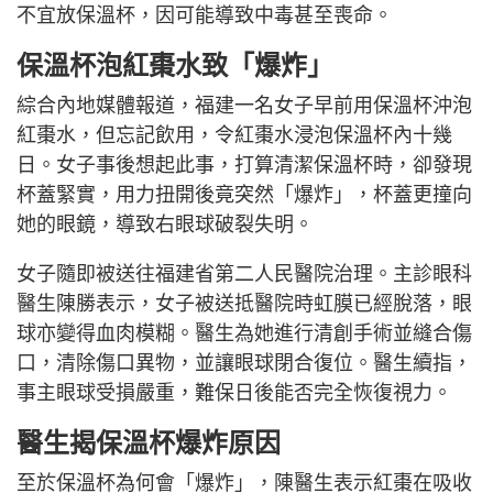
不宜放保溫杯，因可能導致中毒甚至喪命。
保溫杯泡紅棗水致「爆炸」
綜合內地媒體報道，福建一名女子早前用保溫杯沖泡
紅棗水，但忘記飲用，令紅棗水浸泡保溫杯內十幾
日。女子事後想起此事，打算清潔保溫杯時，卻發現
杯蓋緊實，用力扭開後竟突然「爆炸」，杯蓋更撞向
她的眼鏡，導致右眼球破裂失明。
女子隨即被送往福建省第二人民醫院治理。主診眼科
醫生陳勝表示，女子被送抵醫院時虹膜已經脫落，眼
球亦變得血肉模糊。醫生為她進行清創手術並縫合傷
口，清除傷口異物，並讓眼球閉合復位。醫生續指，
事主眼球受損嚴重，難保日後能否完全恢復視力。
醫生揭保溫杯爆炸原因
至於保溫杯為何會「爆炸」，陳醫生表示紅棗在吸收