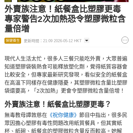
外賣族注意！紙餐盒比塑膠更毒
專家警告2次加熱恐令塑膠微粒含
量倍增
更新時間：21:09 2026-05-12 HKT
保健養生
現代人生活太忙，很多人三餐只能吃外賣，大眾普遍
知道塑膠袋裝熱食可能釋放塑化劑，覺得紙質容器會
比較安全，但專家最新研究發現，看似安全的紙餐盒
在高溫下同樣存在健康隱憂，其塑膠微粒含量比塑膠
袋還要高，「2次加熱」更會令塑膠微粒含量倍增！
外賣族注意！紙餐盒比塑膠更毒？
無毒教母譚敦慈在
《祝你健康》
節目中指出，很多民
眾因擔心塑膠有毒性問題改用紙質餐具，但其實紙
杯、紙碗、紙餐盒的塑膠微粒含量反而較高。她解