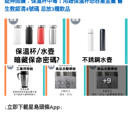
延伸閱讀：保溫杯中毒丨用錯保溫杯恐吞重金屬 醫
生教認清4號碼 忌放3種飲品
+9
↓立即下載星島頭條App↓