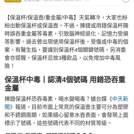
【保溫杯/保溫壺/重金屬/中毒】天氣轉冷，大家也紛
紛出動保溫杯或保溫壺。不過，揀錯或用錯保溫杯隨
時誤吞重金屬等毒素，引致腦神經退化、記憶力受損
等影響。過去曾出現使用保溫杯後，受傷或中毒的個
案。有醫生指，要識別保溫杯4個關鍵號碼，另消委
會亦提醒，保溫杯忌放3種飲品，以免增加中毒風
險！
保溫杯中毒丨認清4個號碼 用錯恐吞重
金屬
揀錯保溫杯恐吞毒素，喝水變喝毒？據台媒《
中天新
聞
》報道，目前市面上常見的保溫壺主要可分為塑膠
和不銹鋼兩類，如果細心留意水壺表面，會發現上面
標示了號碼，這些號碼代表不同的材質等級。