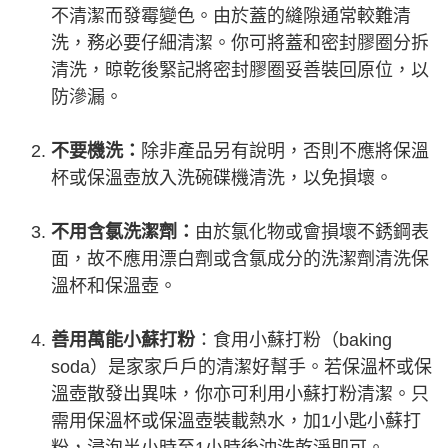
不清潔而發霉變色。由於蓋的縫隙通常較難清
洗，務必要仔細清潔。你可將蓋和密封膠圈分拆
清洗，晾乾後緊記將密封膠圈妥善裝回原位，以
防滲漏。
不要機洗：
除非產品另有說明，否則不應將保溫
杯或保溫壺放入洗碗碟機清洗，以免損壞。
不用含氯洗潔劑：
由於氯化物或會損壞不銹鋼表
面，故不應用漂白劑或含氯成分的洗潔劑清洗保
溫杯和保溫壺。
善用萬能小蘇打粉
：食用小蘇打粉（baking
soda）是家家戶戶的清潔好幫手。若保溫杯或保
溫壺散發出異味，你亦可利用小蘇打粉清潔。只
需用保溫杯或保溫壺裝載熱水，加1小匙小蘇打