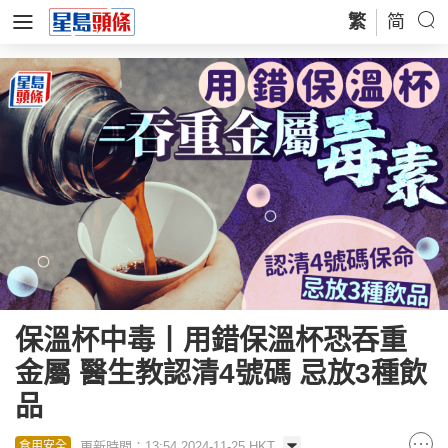
繁
简
保溫杯中毒丨用錯保溫杯恐吞重
金屬 醫生教認清4號碼 忌放3種飲
品
更新時間：13:54 2024-11-25 HKT
食用安全