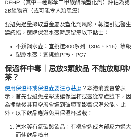
DEHP（其中一種鄰苯二甲酸酯類塑化劑）評估為第
2B組物質（或可能令人類患癌）
要避免過量攝取重金屬及塑化劑風險，報道引述醫生
建議指，選購保溫水壺時應留意以下貼士：
不銹鋼水壺：宜挑選300系列（304、316）等級
塑膠水壺：宜挑選PP5、PC7
保溫杯中毒｜忌放3類飲品 不能放咖啡/
茶？
使用保溫杯或保溫壺要注意甚麼
？本港消委會曾表
示，首先要避免撞擊或讓保溫杯或壺從高處墮下，因
為撞擊後其真空層會遭到破壞而影響保溫效能。此
外，以下飲品應避免用保溫杯盛載：
汽水等有氣碳酸飲品：有機會造成內部壓力過大
而使飲品噴出