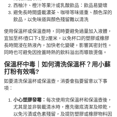
西柚汁、橙汁等果汁或乳酸飲品：飲品易變壞
避免長時間盛載濃茶、咖啡等味道重、顏色深的
飲品，以免味道與顏色殘留難以清洗
使用保溫杯或保溫壺時，同時要避免過量加入液體，
宜加至杯/壺口下1至2厘米，以免杯口的塑膠或橡膠
長時間浸在熱液內，加快老化變硬，影響其密封性。
同時也可避免因拴蓋時熱的飲料溢出而導致燙傷。
保溫杯中毒｜如何清洗保溫杯？用小蘇
打粉有效嗎?
如要清洗保溫杯或保溫壺，消委會指要留意以下事
項：
小心塑膠發霉：
每次使用完保溫杯和保溫壺後，
尤其是並非裝載清水時，應先徹底清潔及晾乾，
以免污漬或色素殘留，及提防塑膠或橡膠物料因